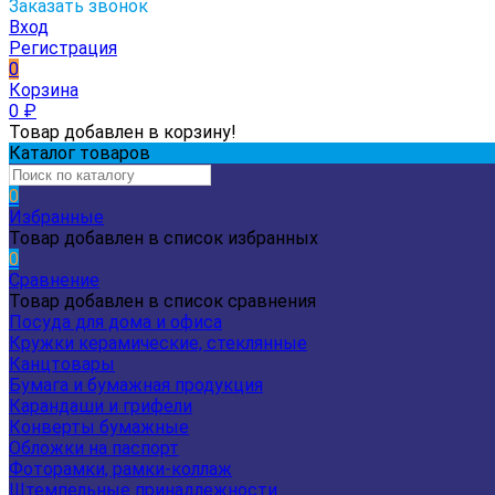
Заказать звонок
Вход
Регистрация
0
Корзина
0
₽
Товар добавлен в корзину!
Каталог товаров
0
Избранные
Товар добавлен в список избранных
0
Сравнение
Товар добавлен в список сравнения
Посуда для дома и офиса
Кружки керамические, стеклянные
Канцтовары
Бумага и бумажная продукция
Карандаши и грифели
Конверты бумажные
Обложки на паспорт
Фоторамки, рамки-коллаж
Штемпельные принадлежности