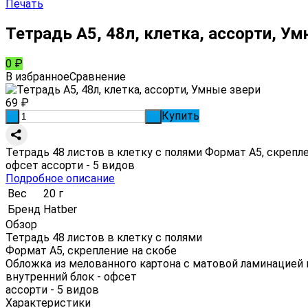
Печать
Тетрадь А5, 48л, клетка, ассорти, Ум
0
₽
В избранное
Сравнение
69
₽
Купить
-
+
Тетрадь 48 листов в клетку с полями Формат А5, скреп
офсет ассорти - 5 видов
Подробное описание
Вес
20 г
Бренд
Hatber
Обзор
Тетрадь 48 листов в клетку с полями
Формат А5, скрепление на скобе
Обложка из мелованного картона с матовой ламинацией
внутренний блок - офсет
ассорти - 5 видов
Характеристики