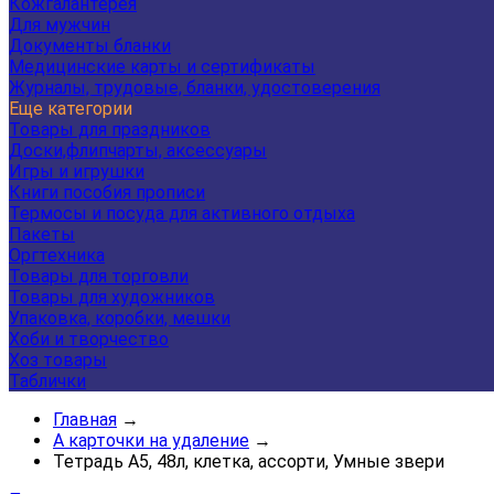
Кожгалантерея
Для мужчин
Документы бланки
Медицинские карты и сертификаты
Журналы, трудовые, бланки, удостоверения
Еще категории
Товары для праздников
Доски,флипчарты, аксессуары
Игры и игрушки
Книги пособия прописи
Термосы и посуда для активного отдыха
Пакеты
Оргтехника
Товары для торговли
Товары для художников
Упаковка, коробки, мешки
Хоби и творчество
Хоз товары
Таблички
Главная
→
А карточки на удаление
→
Тетрадь А5, 48л, клетка, ассорти, Умные звери