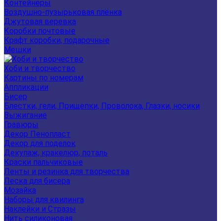
Контейнеры
Воздушно-пузырьковая плёнка
Джутовая веревка
Коробки почтовые
Крафт коробки, подарочные
Мешки
Хоби и творчество
Картины по номерам
Аппликации
Бисер
Блестки, гели, Прищепки, Проволока, Глазки, носики
Выжигание
Гравюры
Декор Пенопласт
Декор для поделок
Декупаж, кракелюр, поталь
Краски пальчиковые
Ленты и резинка для творчества
Леска для бисера
Мозайка
Наборы для квилинга
Наклейки и Стразы
Нить силиконовая