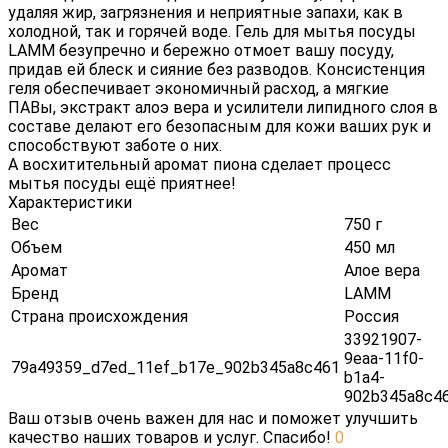
удаляя жир, загрязнения и неприятные запахи, как в
холодной, так и горячей воде. Гель для мытья посуды
LAMM безупречно и бережно отмоет вашу посуду,
придав ей блеск и сияние без разводов. Консистенция
геля обеспечивает экономичный расход, а мягкие
ПАВы, экстракт алоэ вера и усилители липидного слоя в
составе делают его безопасным для кожи ваших рук и
способствуют заботе о них.
А восхитительный аромат пиона сделает процесс
мытья посуды ещё приятнее!
Характеристики
Вес
750 г
Объем
450 мл
Аромат
Алое вера
Бренд
LAMM
Страна происхождения
Россия
33921907-
9eaa-11f0-
79a49359_d7ed_11ef_b17e_902b345a8c461
b1a4-
902b345a8c4
Ваш отзыв очень важен для нас и поможет улучшить
качество наших товаров и услуг. Спасибо!
0