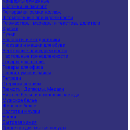
Конверты бумажные
Обложки на паспорт
Фоторамки, рамки-коллаж
Штемпельные принадлежности
Фломастеры, маркеры и текстовыделители
Краски
Ручки
Блокноты и ежедневники
Рюкзаки и мешки для обуви
Чертежные принадлежности
Настольные принадлежности
Товары для школы
Товары для офиса
Папки, сумки и файлы
Тетради
Стержни, чернила
Грамоты, Дипломы, Медали
Нижнее белье и домашняя одежда
Мужское белье
Женское белье
Колготки и чулки
Носки
Бытовая химия
Средства для мытья посуды