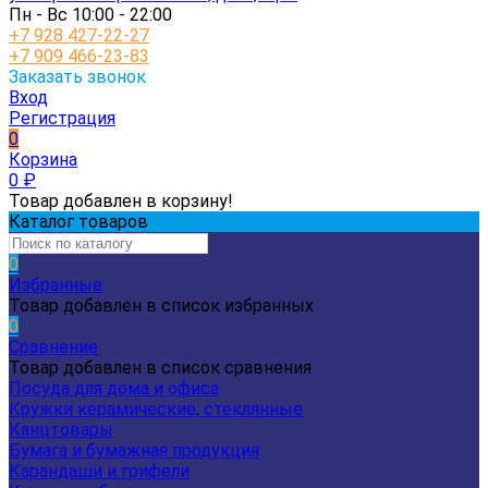
Пн - Вс 10:00 - 22:00
+7 928 427-22-27
+7 909 466-23-83
Заказать звонок
Вход
Регистрация
0
Корзина
0
₽
Товар добавлен в корзину!
Каталог товаров
0
Избранные
Товар добавлен в список избранных
0
Сравнение
Товар добавлен в список сравнения
Посуда для дома и офиса
Кружки керамические, стеклянные
Канцтовары
Бумага и бумажная продукция
Карандаши и грифели