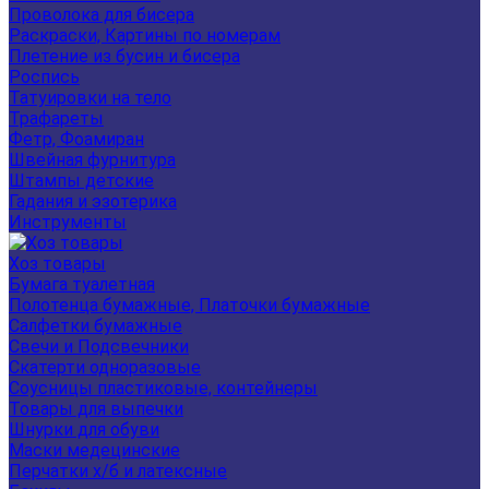
Проволока для бисера
Раскраски, Картины по номерам
Плетение из бусин и бисера
Роспись
Татуировки на тело
Трафареты
Фетр, Фоамиран
Швейная фурнитура
Штампы детские
Гадания и эзотерика
Инструменты
Хоз товары
Бумага туалетная
Полотенца бумажные, Платочки бумажные
Салфетки бумажные
Свечи и Подсвечники
Скатерти одноразовые
Соусницы пластиковые, контейнеры
Товары для выпечки
Шнурки для обуви
Маски медецинские
Перчатки х/б и латексные