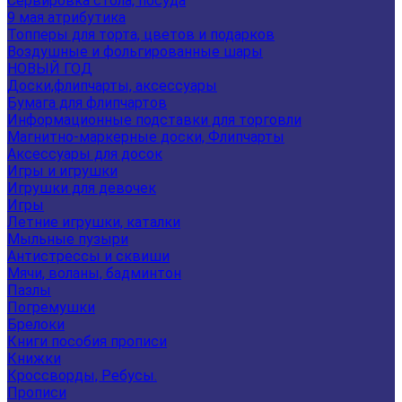
Сервировка стола, посуда
9 мая атрибутика
Топперы для торта, цветов и подарков
Воздушные и фольгированные шары
НОВЫЙ ГОД
Доски,флипчарты, аксессуары
Бумага для флипчартов
Информационные подставки для торговли
Магнитно-маркерные доски, Флипчарты
Аксессуары для досок
Игры и игрушки
Игрушки для девочек
Игры
Летние игрушки, каталки
Мыльные пузыри
Антистрессы и сквиши
Мячи, воланы, бадминтон
Пазлы
Погремушки
Брелоки
Книги пособия прописи
Книжки
Кроссворды, Ребусы.
Прописи