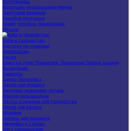
Контейнеры
Воздушно-пузырьковая плёнка
Джутовая веревка
Коробки почтовые
Крафт коробки, подарочные
Мешки
Хоби и творчество
Картины по номерам
Аппликации
Бисер
Блестки, гели, Прищепки, Проволока, Глазки, носики
Выжигание
Гравюры
Декор Пенопласт
Декор для поделок
Декупаж, кракелюр, поталь
Краски пальчиковые
Ленты и резинка для творчества
Леска для бисера
Мозайка
Наборы для квилинга
Наклейки и Стразы
Нить силиконовая