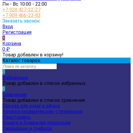
Пн - Вс 10:00 - 22:00
+7 928 427-22-27
+7 909 466-23-83
Заказать звонок
Вход
Регистрация
0
Корзина
0
₽
Товар добавлен в корзину!
Каталог товаров
0
Избранные
Товар добавлен в список избранных
0
Сравнение
Товар добавлен в список сравнения
Посуда для дома и офиса
Кружки керамические, стеклянные
Канцтовары
Бумага и бумажная продукция
Карандаши и грифели