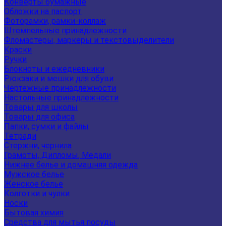
Конверты бумажные
Обложки на паспорт
Фоторамки, рамки-коллаж
Штемпельные принадлежности
Фломастеры, маркеры и текстовыделители
Краски
Ручки
Блокноты и ежедневники
Рюкзаки и мешки для обуви
Чертежные принадлежности
Настольные принадлежности
Товары для школы
Товары для офиса
Папки, сумки и файлы
Тетради
Стержни, чернила
Грамоты, Дипломы, Медали
Нижнее белье и домашняя одежда
Мужское белье
Женское белье
Колготки и чулки
Носки
Бытовая химия
Средства для мытья посуды