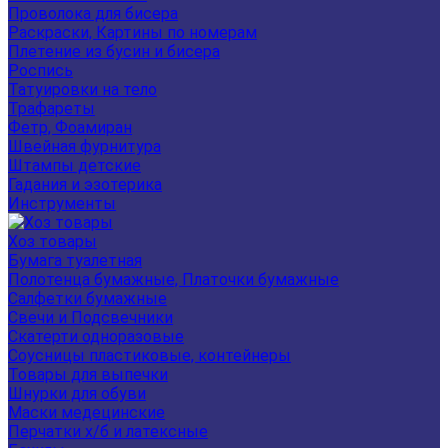
Проволока для бисера
Раскраски, Картины по номерам
Плетение из бусин и бисера
Роспись
Татуировки на тело
Трафареты
Фетр, Фоамиран
Швейная фурнитура
Штампы детские
Гадания и эзотерика
Инструменты
Хоз товары
Бумага туалетная
Полотенца бумажные, Платочки бумажные
Салфетки бумажные
Свечи и Подсвечники
Скатерти одноразовые
Соусницы пластиковые, контейнеры
Товары для выпечки
Шнурки для обуви
Маски медецинские
Перчатки х/б и латексные