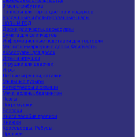
Сервировка стола, посуда
9 мая атрибутика
Топперы для торта, цветов и подарков
Воздушные и фольгированные шары
НОВЫЙ ГОД
Доски,флипчарты, аксессуары
Бумага для флипчартов
Информационные подставки для торговли
Магнитно-маркерные доски, Флипчарты
Аксессуары для досок
Игры и игрушки
Игрушки для девочек
Игры
Летние игрушки, каталки
Мыльные пузыри
Антистрессы и сквиши
Мячи, воланы, бадминтон
Пазлы
Погремушки
Брелоки
Книги пособия прописи
Книжки
Кроссворды, Ребусы.
Прописи