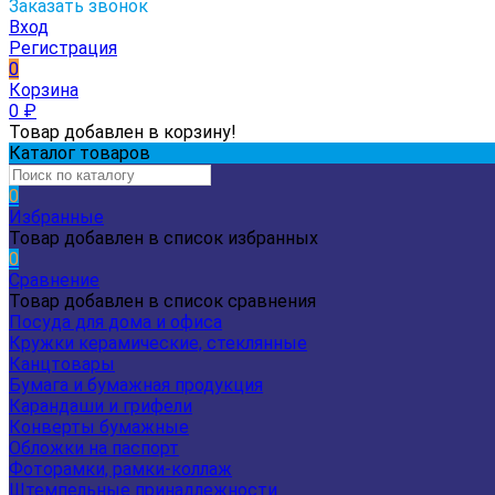
Заказать звонок
Вход
Регистрация
0
Корзина
0
₽
Товар добавлен в корзину!
Каталог товаров
0
Избранные
Товар добавлен в список избранных
0
Сравнение
Товар добавлен в список сравнения
Посуда для дома и офиса
Кружки керамические, стеклянные
Канцтовары
Бумага и бумажная продукция
Карандаши и грифели
Конверты бумажные
Обложки на паспорт
Фоторамки, рамки-коллаж
Штемпельные принадлежности