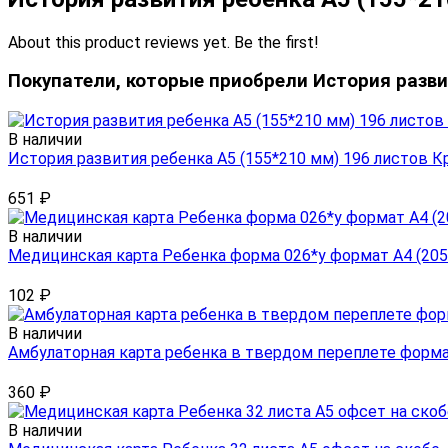
About this product reviews yet. Be the first!
Покупатели, которые приобрели История разви
В наличии
История развития ребенка А5 (155*210 мм) 196 листов К
651
₽
В наличии
Медицинская карта Ребенка форма 026*у формат А4 (20
102
₽
В наличии
Амбулаторная карта ребенка в твердом переплете форм
360
₽
В наличии