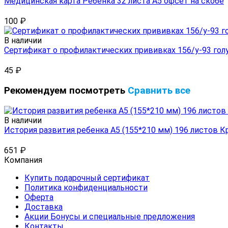
Медицинская карта Ребенка 32 листа А5 офсет на скобе
100
₽
В наличии
Сертификат о профилактических прививках 156/у-93 гол
45
₽
Рекомендуем посмотреть
Сравнить все
В наличии
История развития ребенка А5 (155*210 мм) 196 листов К
651
₽
Компания
Купить подарочный сертификат
Политика конфиденциальности
Оферта
Доставка
Акции Бонусы и специальные предложения
Контакты