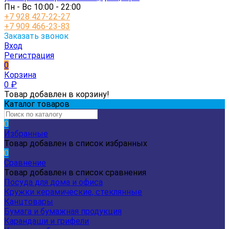
Пн - Вс 10:00 - 22:00
+7 928 427-22-27
+7 909 466-23-83
Заказать звонок
Вход
Регистрация
0
Корзина
0
₽
Товар добавлен в корзину!
Каталог товаров
0
Избранные
Товар добавлен в список избранных
0
Сравнение
Товар добавлен в список сравнения
Посуда для дома и офиса
Кружки керамические, стеклянные
Канцтовары
Бумага и бумажная продукция
Карандаши и грифели