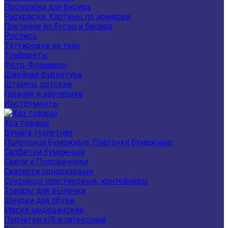
Проволока для бисера
Раскраски, Картины по номерам
Плетение из бусин и бисера
Роспись
Татуировки на тело
Трафареты
Фетр, Фоамиран
Швейная фурнитура
Штампы детские
Гадания и эзотерика
Инструменты
Хоз товары
Бумага туалетная
Полотенца бумажные, Платочки бумажные
Салфетки бумажные
Свечи и Подсвечники
Скатерти одноразовые
Соусницы пластиковые, контейнеры
Товары для выпечки
Шнурки для обуви
Маски медецинские
Перчатки х/б и латексные