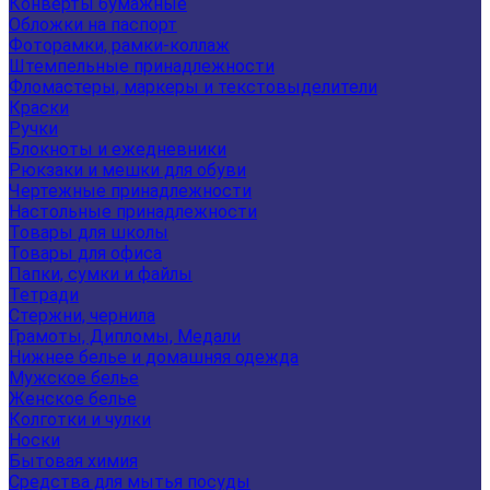
Конверты бумажные
Обложки на паспорт
Фоторамки, рамки-коллаж
Штемпельные принадлежности
Фломастеры, маркеры и текстовыделители
Краски
Ручки
Блокноты и ежедневники
Рюкзаки и мешки для обуви
Чертежные принадлежности
Настольные принадлежности
Товары для школы
Товары для офиса
Папки, сумки и файлы
Тетради
Стержни, чернила
Грамоты, Дипломы, Медали
Нижнее белье и домашняя одежда
Мужское белье
Женское белье
Колготки и чулки
Носки
Бытовая химия
Средства для мытья посуды