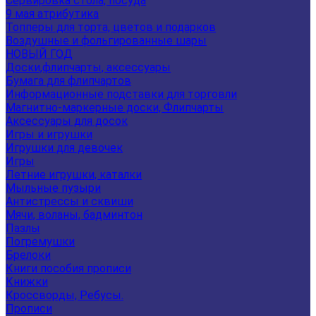
Сервировка стола, посуда
9 мая атрибутика
Топперы для торта, цветов и подарков
Воздушные и фольгированные шары
НОВЫЙ ГОД
Доски,флипчарты, аксессуары
Бумага для флипчартов
Информационные подставки для торговли
Магнитно-маркерные доски, Флипчарты
Аксессуары для досок
Игры и игрушки
Игрушки для девочек
Игры
Летние игрушки, каталки
Мыльные пузыри
Антистрессы и сквиши
Мячи, воланы, бадминтон
Пазлы
Погремушки
Брелоки
Книги пособия прописи
Книжки
Кроссворды, Ребусы.
Прописи