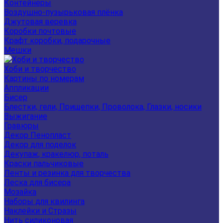
Контейнеры
Воздушно-пузырьковая плёнка
Джутовая веревка
Коробки почтовые
Крафт коробки, подарочные
Мешки
Хоби и творчество
Картины по номерам
Аппликации
Бисер
Блестки, гели, Прищепки, Проволока, Глазки, носики
Выжигание
Гравюры
Декор Пенопласт
Декор для поделок
Декупаж, кракелюр, поталь
Краски пальчиковые
Ленты и резинка для творчества
Леска для бисера
Мозайка
Наборы для квилинга
Наклейки и Стразы
Нить силиконовая