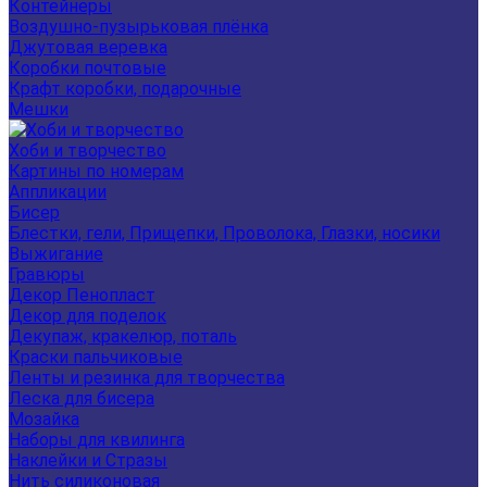
Контейнеры
Воздушно-пузырьковая плёнка
Джутовая веревка
Коробки почтовые
Крафт коробки, подарочные
Мешки
Хоби и творчество
Картины по номерам
Аппликации
Бисер
Блестки, гели, Прищепки, Проволока, Глазки, носики
Выжигание
Гравюры
Декор Пенопласт
Декор для поделок
Декупаж, кракелюр, поталь
Краски пальчиковые
Ленты и резинка для творчества
Леска для бисера
Мозайка
Наборы для квилинга
Наклейки и Стразы
Нить силиконовая