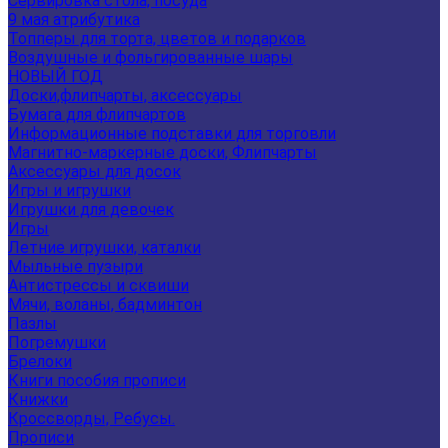
Сервировка стола, посуда
9 мая атрибутика
Топперы для торта, цветов и подарков
Воздушные и фольгированные шары
НОВЫЙ ГОД
Доски,флипчарты, аксессуары
Бумага для флипчартов
Информационные подставки для торговли
Магнитно-маркерные доски, Флипчарты
Аксессуары для досок
Игры и игрушки
Игрушки для девочек
Игры
Летние игрушки, каталки
Мыльные пузыри
Антистрессы и сквиши
Мячи, воланы, бадминтон
Пазлы
Погремушки
Брелоки
Книги пособия прописи
Книжки
Кроссворды, Ребусы.
Прописи