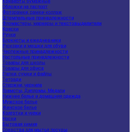
Конверты бумажные
Обложки на паспорт
Фоторамки, рамки-коллаж
Штемпельные принадлежности
Фломастеры, маркеры и текстовыделители
Краски
Ручки
Блокноты и ежедневники
Рюкзаки и мешки для обуви
Чертежные принадлежности
Настольные принадлежности
Товары для школы
Товары для офиса
Папки, сумки и файлы
Тетради
Стержни, чернила
Грамоты, Дипломы, Медали
Нижнее белье и домашняя одежда
Мужское белье
Женское белье
Колготки и чулки
Носки
Бытовая химия
Средства для мытья посуды