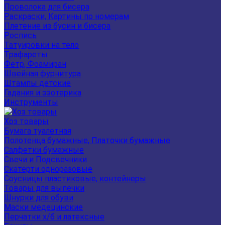
Проволока для бисера
Раскраски, Картины по номерам
Плетение из бусин и бисера
Роспись
Татуировки на тело
Трафареты
Фетр, Фоамиран
Швейная фурнитура
Штампы детские
Гадания и эзотерика
Инструменты
Хоз товары
Бумага туалетная
Полотенца бумажные, Платочки бумажные
Салфетки бумажные
Свечи и Подсвечники
Скатерти одноразовые
Соусницы пластиковые, контейнеры
Товары для выпечки
Шнурки для обуви
Маски медецинские
Перчатки х/б и латексные