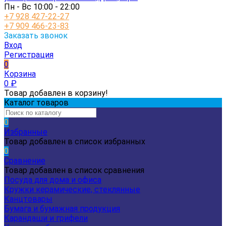
Пн - Вс 10:00 - 22:00
+7 928 427-22-27
+7 909 466-23-83
Заказать звонок
Вход
Регистрация
0
Корзина
0
₽
Товар добавлен в корзину!
Каталог товаров
0
Избранные
Товар добавлен в список избранных
0
Сравнение
Товар добавлен в список сравнения
Посуда для дома и офиса
Кружки керамические, стеклянные
Канцтовары
Бумага и бумажная продукция
Карандаши и грифели