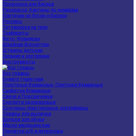
Проволока для бисера
Раскраски, Картины по номерам
Плетение из бусин и бисера
Роспись
Татуировки на тело
Трафареты
Фетр, Фоамиран
Швейная фурнитура
Штампы детские
Гадания и эзотерика
Инструменты
Хоз товары
Бумага туалетная
Полотенца бумажные, Платочки бумажные
Салфетки бумажные
Свечи и Подсвечники
Скатерти одноразовые
Соусницы пластиковые, контейнеры
Товары для выпечки
Шнурки для обуви
Маски медецинские
Перчатки х/б и латексные