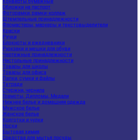
Конверты бумажные
Обложки на паспорт
Фоторамки, рамки-коллаж
Штемпельные принадлежности
Фломастеры, маркеры и текстовыделители
Краски
Ручки
Блокноты и ежедневники
Рюкзаки и мешки для обуви
Чертежные принадлежности
Настольные принадлежности
Товары для школы
Товары для офиса
Папки, сумки и файлы
Тетради
Стержни, чернила
Грамоты, Дипломы, Медали
Нижнее белье и домашняя одежда
Мужское белье
Женское белье
Колготки и чулки
Носки
Бытовая химия
Средства для мытья посуды