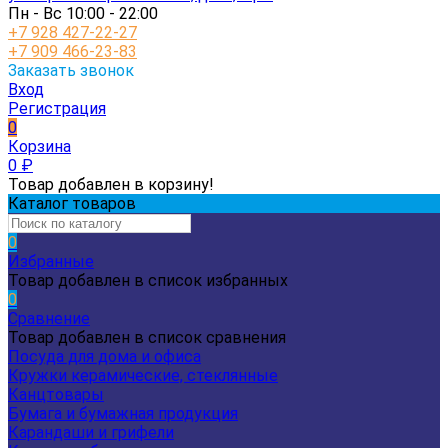
Пн - Вс 10:00 - 22:00
+7 928 427-22-27
+7 909 466-23-83
Заказать звонок
Вход
Регистрация
0
Корзина
0
₽
Товар добавлен в корзину!
Каталог товаров
0
Избранные
Товар добавлен в список избранных
0
Сравнение
Товар добавлен в список сравнения
Посуда для дома и офиса
Кружки керамические, стеклянные
Канцтовары
Бумага и бумажная продукция
Карандаши и грифели