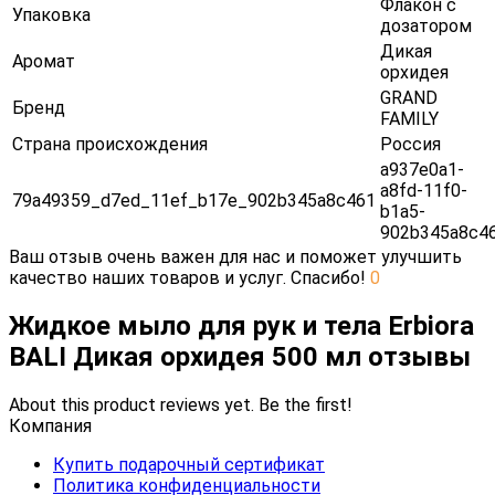
Флакон с
Упаковка
дозатором
Дикая
Аромат
орхидея
GRAND
Бренд
FAMILY
Страна происхождения
Россия
a937e0a1-
a8fd-11f0-
79a49359_d7ed_11ef_b17e_902b345a8c461
b1a5-
902b345a8c4
Ваш отзыв очень важен для нас и поможет улучшить
качество наших товаров и услуг. Спасибо!
0
Жидкое мыло для рук и тела Erbiora
BALI Дикая орхидея 500 мл отзывы
About this product reviews yet. Be the first!
Компания
Купить подарочный сертификат
Политика конфиденциальности