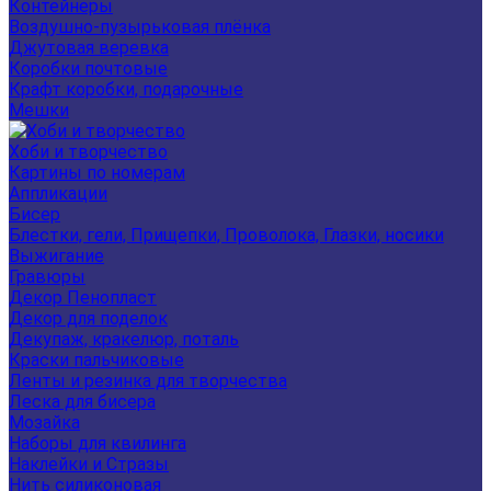
Контейнеры
Воздушно-пузырьковая плёнка
Джутовая веревка
Коробки почтовые
Крафт коробки, подарочные
Мешки
Хоби и творчество
Картины по номерам
Аппликации
Бисер
Блестки, гели, Прищепки, Проволока, Глазки, носики
Выжигание
Гравюры
Декор Пенопласт
Декор для поделок
Декупаж, кракелюр, поталь
Краски пальчиковые
Ленты и резинка для творчества
Леска для бисера
Мозайка
Наборы для квилинга
Наклейки и Стразы
Нить силиконовая