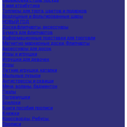
Сервировка стола, посуда
9 мая атрибутика
Топперы для торта, цветов и подарков
Воздушные и фольгированные шары
НОВЫЙ ГОД
Доски,флипчарты, аксессуары
Бумага для флипчартов
Информационные подставки для торговли
Магнитно-маркерные доски, Флипчарты
Аксессуары для досок
Игры и игрушки
Игрушки для девочек
Игры
Летние игрушки, каталки
Мыльные пузыри
Антистрессы и сквиши
Мячи, воланы, бадминтон
Пазлы
Погремушки
Брелоки
Книги пособия прописи
Книжки
Кроссворды, Ребусы.
Прописи