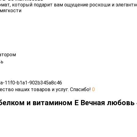
омат, который подарит вам ощущение роскоши и элегантн
 мягкости
атором
вь
a-11f0-b1a1-902b345a8c46
ество наших товаров и услуг. Спасибо!
0
елком и витамином E Вечная любовь