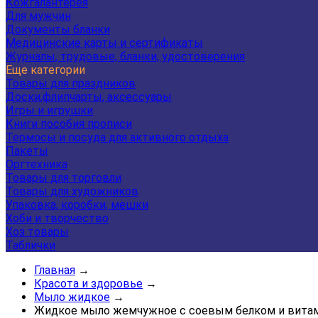
Кожгалантерея
Для мужчин
Документы бланки
Медицинские карты и сертификаты
Журналы, трудовые, бланки, удостоверения
Еще категории
Товары для праздников
Доски,флипчарты, аксессуары
Игры и игрушки
Книги пособия прописи
Термосы и посуда для активного отдыха
Пакеты
Оргтехника
Товары для торговли
Товары для художников
Упаковка, коробки, мешки
Хоби и творчество
Хоз товары
Таблички
Главная
→
Красота и здоровье
→
Мыло жидкое
→
Жидкое мыло жемчужное с соевым белком и витам