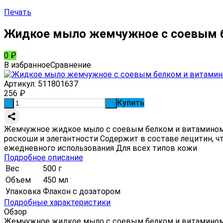
Печать
Жидкое мыло жемчужное с соевым б
0
₽
В избранное
Сравнение
Артикул:
511801637
256
₽
Купить
-
+
Жемчужное жидкое мыло с соевым белком и витамином E
роскоши и элегантности Содержит в составе лецитин, 
ежедневного использования Для всех типов кожи
Подробное описание
Вес
500 г
Объем
450 мл
Упаковка
Флакон с дозатором
Подробные характеристики
Обзор
Жемчужное жидкое мыло с соевым белком и витамином 