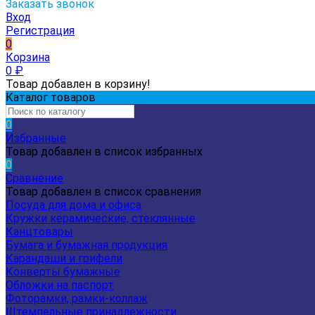
Заказать звонок
Вход
Регистрация
0
Корзина
0
₽
Товар добавлен в корзину!
Каталог товаров
0
Избранные
Товар добавлен в список избранных
0
Сравнение
Товар добавлен в список сравнения
Посуда для дома и офиса
Кружки керамические, стеклянные
Канцтовары
Бумага и бумажная продукция
Карандаши и грифели
Конверты бумажные
Обложки на паспорт
Фоторамки, рамки-коллаж
Штемпельные принадлежности