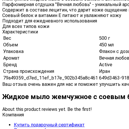
Парфюмерная отдушка "Вечная любовь" - уникальный ар
Содержит в составе лецитин, что дарит коже ощущение
Соевый белок и витамин E питают и увлажняют кожу
Подходит для ежедневного использования
Для всех типов кожи
Характеристики
Вес
500 г
Объем
450 мл
Упаковка
Флакон с доз
Аромат
Вечная любо
Бренд
Active
Страна происхождения
Иран
79a49359_d7ed_11ef_b17e_902b345a8c461
649d3463-918
Ваш отзыв очень важен для нас и поможет улучшить кач
Жидкое мыло жемчужное с соевым б
About this product reviews yet. Be the first!
Компания
Купить подарочный сертификат