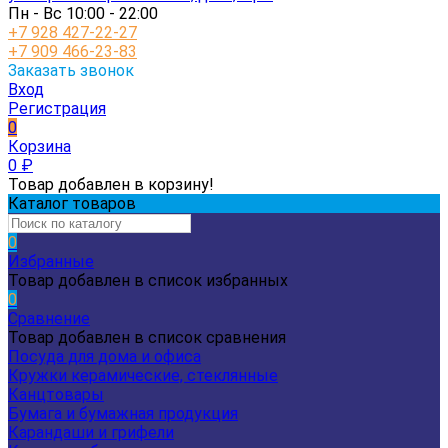
Пн - Вс 10:00 - 22:00
+7 928 427-22-27
+7 909 466-23-83
Заказать звонок
Вход
Регистрация
0
Корзина
0
₽
Товар добавлен в корзину!
Каталог товаров
0
Избранные
Товар добавлен в список избранных
0
Сравнение
Товар добавлен в список сравнения
Посуда для дома и офиса
Кружки керамические, стеклянные
Канцтовары
Бумага и бумажная продукция
Карандаши и грифели