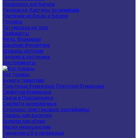
Проволока для бисера
Раскраски, Картины по номерам
Плетение из бусин и бисера
Роспись
Татуировки на тело
Трафареты
Фетр, Фоамиран
Швейная фурнитура
Штампы детские
Гадания и эзотерика
Инструменты
Хоз товары
Бумага туалетная
Полотенца бумажные, Платочки бумажные
Салфетки бумажные
Свечи и Подсвечники
Скатерти одноразовые
Соусницы пластиковые, контейнеры
Товары для выпечки
Шнурки для обуви
Маски медецинские
Перчатки х/б и латексные