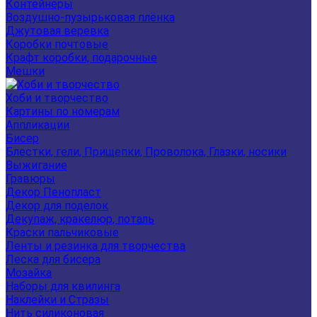
Контейнеры
Воздушно-пузырьковая плёнка
Джутовая веревка
Коробки почтовые
Крафт коробки, подарочные
Мешки
Хоби и творчество
Картины по номерам
Аппликации
Бисер
Блестки, гели, Прищепки, Проволока, Глазки, носики
Выжигание
Гравюры
Декор Пенопласт
Декор для поделок
Декупаж, кракелюр, поталь
Краски пальчиковые
Ленты и резинка для творчества
Леска для бисера
Мозайка
Наборы для квилинга
Наклейки и Стразы
Нить силиконовая