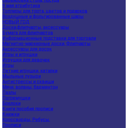
Сервировка стола, посуда
9 мая атрибутика
Топперы для торта, цветов и подарков
Воздушные и фольгированные шары
НОВЫЙ ГОД
Доски,флипчарты, аксессуары
Бумага для флипчартов
Информационные подставки для торговли
Магнитно-маркерные доски, Флипчарты
Аксессуары для досок
Игры и игрушки
Игрушки для девочек
Игры
Летние игрушки, каталки
Мыльные пузыри
Антистрессы и сквиши
Мячи, воланы, бадминтон
Пазлы
Погремушки
Брелоки
Книги пособия прописи
Книжки
Кроссворды, Ребусы.
Прописи