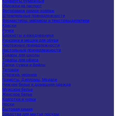
Конверты бумажные
Обложки на паспорт
Фоторамки, рамки-коллаж
Штемпельные принадлежности
Фломастеры, маркеры и текстовыделители
Краски
Ручки
Блокноты и ежедневники
Рюкзаки и мешки для обуви
Чертежные принадлежности
Настольные принадлежности
Товары для школы
Товары для офиса
Папки, сумки и файлы
Тетради
Стержни, чернила
Грамоты, Дипломы, Медали
Нижнее белье и домашняя одежда
Мужское белье
Женское белье
Колготки и чулки
Носки
Бытовая химия
Средства для мытья посуды