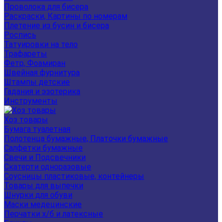
Проволока для бисера
Раскраски, Картины по номерам
Плетение из бусин и бисера
Роспись
Татуировки на тело
Трафареты
Фетр, Фоамиран
Швейная фурнитура
Штампы детские
Гадания и эзотерика
Инструменты
Хоз товары
Бумага туалетная
Полотенца бумажные, Платочки бумажные
Салфетки бумажные
Свечи и Подсвечники
Скатерти одноразовые
Соусницы пластиковые, контейнеры
Товары для выпечки
Шнурки для обуви
Маски медецинские
Перчатки х/б и латексные