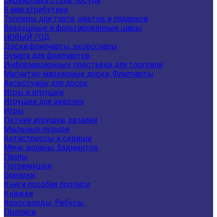
Сервировка стола, посуда
9 мая атрибутика
Топперы для торта, цветов и подарков
Воздушные и фольгированные шары
НОВЫЙ ГОД
Доски,флипчарты, аксессуары
Бумага для флипчартов
Информационные подставки для торговли
Магнитно-маркерные доски, Флипчарты
Аксессуары для досок
Игры и игрушки
Игрушки для девочек
Игры
Летние игрушки, каталки
Мыльные пузыри
Антистрессы и сквиши
Мячи, воланы, бадминтон
Пазлы
Погремушки
Брелоки
Книги пособия прописи
Книжки
Кроссворды, Ребусы.
Прописи