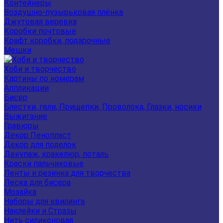
Контейнеры
Воздушно-пузырьковая плёнка
Джутовая веревка
Коробки почтовые
Крафт коробки, подарочные
Мешки
Хоби и творчество
Картины по номерам
Аппликации
Бисер
Блестки, гели, Прищепки, Проволока, Глазки, носики
Выжигание
Гравюры
Декор Пенопласт
Декор для поделок
Декупаж, кракелюр, поталь
Краски пальчиковые
Ленты и резинка для творчества
Леска для бисера
Мозайка
Наборы для квилинга
Наклейки и Стразы
Нить силиконовая