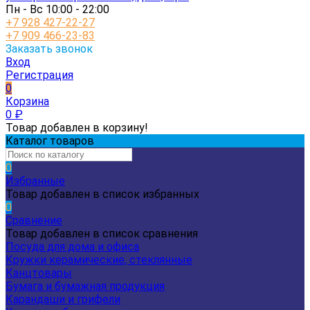
Пн - Вс 10:00 - 22:00
+7 928 427-22-27
+7 909 466-23-83
Заказать звонок
Вход
Регистрация
0
Корзина
0
₽
Товар добавлен в корзину!
Каталог товаров
0
Избранные
Товар добавлен в список избранных
0
Сравнение
Товар добавлен в список сравнения
Посуда для дома и офиса
Кружки керамические, стеклянные
Канцтовары
Бумага и бумажная продукция
Карандаши и грифели