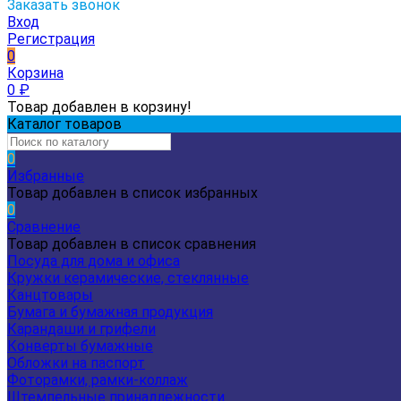
Заказать звонок
Вход
Регистрация
0
Корзина
0
₽
Товар добавлен в корзину!
Каталог товаров
0
Избранные
Товар добавлен в список избранных
0
Сравнение
Товар добавлен в список сравнения
Посуда для дома и офиса
Кружки керамические, стеклянные
Канцтовары
Бумага и бумажная продукция
Карандаши и грифели
Конверты бумажные
Обложки на паспорт
Фоторамки, рамки-коллаж
Штемпельные принадлежности