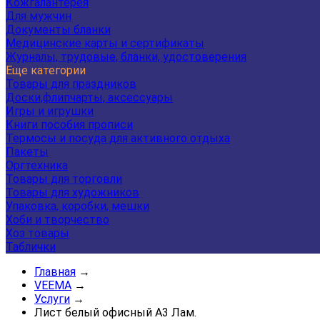
Кожгалантерея
Для мужчин
Документы бланки
Медицинские карты и сертификаты
Журналы, трудовые, бланки, удостоверения
Еще категории
Товары для праздников
Доски,флипчарты, аксессуары
Игры и игрушки
Книги пособия прописи
Термосы и посуда для активного отдыха
Пакеты
Оргтехника
Товары для торговли
Товары для художников
Упаковка, коробки, мешки
Хоби и творчество
Хоз товары
Таблички
Главная
→
VEEMA
→
Услуги
→
Лист белый офисный А3 Лам.