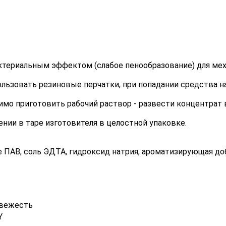
териальным эффектом (слабое пенообразование) для меха
ьзовать резиновые перчатки, при попадании средства на
мо приготовить рабочий раствор - развести концентрат в
ении в таре изготовителя в целостной упаковке.
 ПАВ, соль ЭДТА, гидроксид натрия, ароматизирующая доб
свежесть
Y