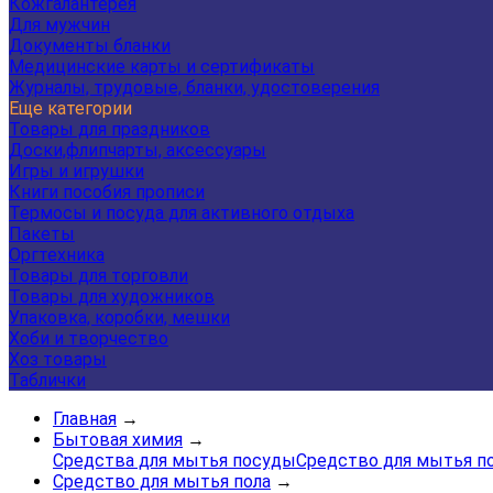
Кожгалантерея
Для мужчин
Документы бланки
Медицинские карты и сертификаты
Журналы, трудовые, бланки, удостоверения
Еще категории
Товары для праздников
Доски,флипчарты, аксессуары
Игры и игрушки
Книги пособия прописи
Термосы и посуда для активного отдыха
Пакеты
Оргтехника
Товары для торговли
Товары для художников
Упаковка, коробки, мешки
Хоби и творчество
Хоз товары
Таблички
Главная
→
Бытовая химия
→
Средства для мытья посуды
Средство для мытья п
Средство для мытья пола
→