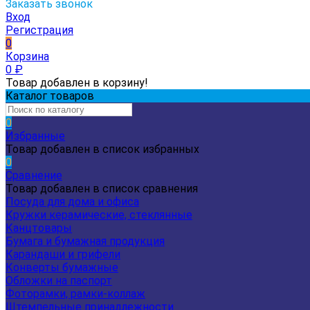
Заказать звонок
Вход
Регистрация
0
Корзина
0
₽
Товар добавлен в корзину!
Каталог товаров
0
Избранные
Товар добавлен в список избранных
0
Сравнение
Товар добавлен в список сравнения
Посуда для дома и офиса
Кружки керамические, стеклянные
Канцтовары
Бумага и бумажная продукция
Карандаши и грифели
Конверты бумажные
Обложки на паспорт
Фоторамки, рамки-коллаж
Штемпельные принадлежности