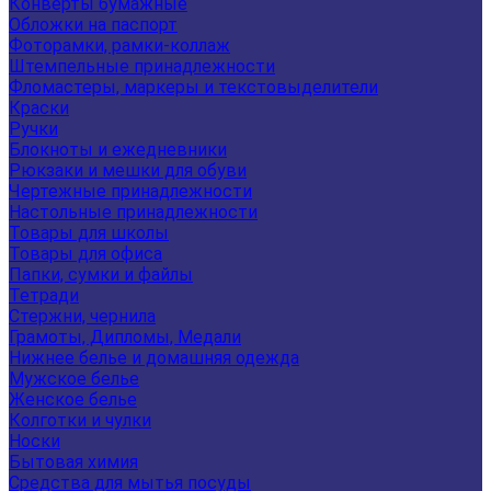
Конверты бумажные
Обложки на паспорт
Фоторамки, рамки-коллаж
Штемпельные принадлежности
Фломастеры, маркеры и текстовыделители
Краски
Ручки
Блокноты и ежедневники
Рюкзаки и мешки для обуви
Чертежные принадлежности
Настольные принадлежности
Товары для школы
Товары для офиса
Папки, сумки и файлы
Тетради
Стержни, чернила
Грамоты, Дипломы, Медали
Нижнее белье и домашняя одежда
Мужское белье
Женское белье
Колготки и чулки
Носки
Бытовая химия
Средства для мытья посуды