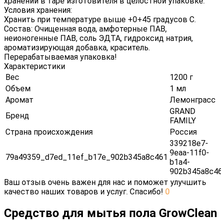
хранении в таре изготовителя в целостной упаковке.
Условия хранения:
Хранить при температуре выше +0+45 градусов С.
Состав: Очищенная вода, амфотерные ПАВ,
неионогенные ПАВ, соль ЭДТА, гидроксид натрия,
ароматизирующая добавка, краситель.
Перерабатываемая упаковка!
Характеристики
Вес
1200 г
Объем
1 мл
Аромат
Лемонграсс
GRAND
Бренд
FAMILY
Страна происхождения
Россия
339218e7-
9eaa-11f0-
79a49359_d7ed_11ef_b17e_902b345a8c461
b1a4-
902b345a8c4
Ваш отзыв очень важен для нас и поможет улучшить
качество наших товаров и услуг. Спасибо!
0
Средство для мытья пола GrowClean