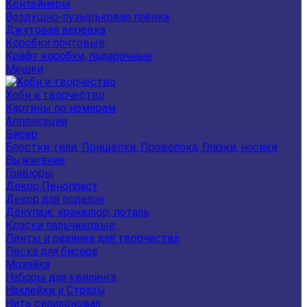
Контейнеры
Воздушно-пузырьковая плёнка
Джутовая веревка
Коробки почтовые
Крафт коробки, подарочные
Мешки
Хоби и творчество
Картины по номерам
Аппликации
Бисер
Блестки, гели, Прищепки, Проволока, Глазки, носики
Выжигание
Гравюры
Декор Пенопласт
Декор для поделок
Декупаж, кракелюр, поталь
Краски пальчиковые
Ленты и резинка для творчества
Леска для бисера
Мозайка
Наборы для квилинга
Наклейки и Стразы
Нить силиконовая