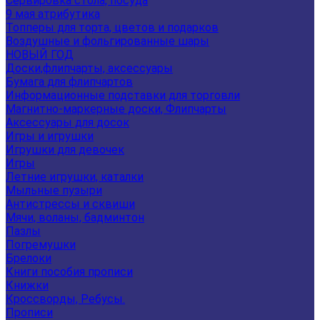
Сервировка стола, посуда
9 мая атрибутика
Топперы для торта, цветов и подарков
Воздушные и фольгированные шары
НОВЫЙ ГОД
Доски,флипчарты, аксессуары
Бумага для флипчартов
Информационные подставки для торговли
Магнитно-маркерные доски, Флипчарты
Аксессуары для досок
Игры и игрушки
Игрушки для девочек
Игры
Летние игрушки, каталки
Мыльные пузыри
Антистрессы и сквиши
Мячи, воланы, бадминтон
Пазлы
Погремушки
Брелоки
Книги пособия прописи
Книжки
Кроссворды, Ребусы.
Прописи