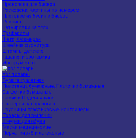
Проволока для бисера
Раскраски, Картины по номерам
Плетение из бусин и бисера
Роспись
Татуировки на тело
Трафареты
Фетр, Фоамиран
Швейная фурнитура
Штампы детские
Гадания и эзотерика
Инструменты
Хоз товары
Бумага туалетная
Полотенца бумажные, Платочки бумажные
Салфетки бумажные
Свечи и Подсвечники
Скатерти одноразовые
Соусницы пластиковые, контейнеры
Товары для выпечки
Шнурки для обуви
Маски медецинские
Перчатки х/б и латексные