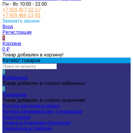
Пн - Вс 10:00 - 22:00
+7 928 427-22-27
+7 909 466-23-83
Заказать звонок
Вход
Регистрация
0
Корзина
0
₽
Товар добавлен в корзину!
Каталог товаров
0
Избранные
Товар добавлен в список избранных
0
Сравнение
Товар добавлен в список сравнения
Посуда для дома и офиса
Кружки керамические, стеклянные
Канцтовары
Бумага и бумажная продукция
Карандаши и грифели