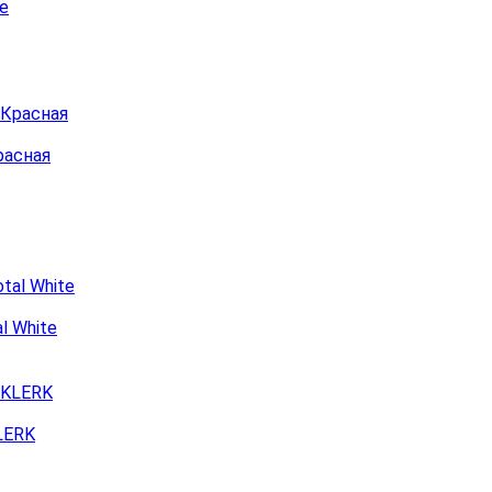
расная
l White
LERK