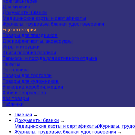
Кожгалантерея
Для мужчин
Документы бланки
Медицинские карты и сертификаты
Журналы, трудовые, бланки, удостоверения
Еще категории
Товары для праздников
Доски,флипчарты, аксессуары
Игры и игрушки
Книги пособия прописи
Термосы и посуда для активного отдыха
Пакеты
Оргтехника
Товары для торговли
Товары для художников
Упаковка, коробки, мешки
Хоби и творчество
Хоз товары
Таблички
Главная
→
Документы бланки
→
Медицинские карты и сертификаты
Журналы, трудо
Журналы, трудовые, бланки, удостоверения
→