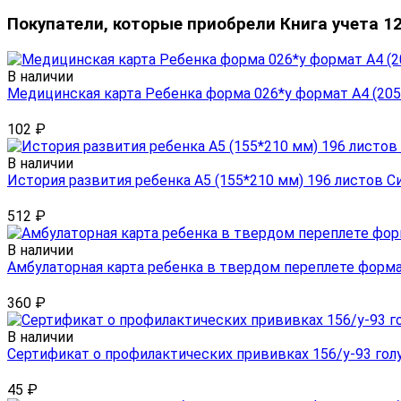
Покупатели, которые приобрели Книга учета 12
В наличии
Медицинская карта Ребенка форма 026*у формат А4 (20
102
₽
В наличии
История развития ребенка А5 (155*210 мм) 196 листов С
512
₽
В наличии
Амбулаторная карта ребенка в твердом переплете форм
360
₽
В наличии
Сертификат о профилактических прививках 156/у-93 гол
45
₽