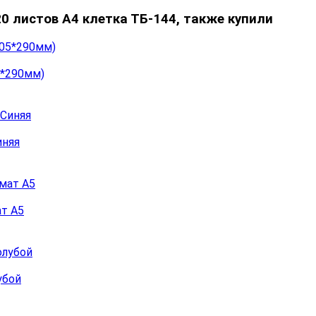
0 листов А4 клетка ТБ-144, также купили
5*290мм)
иняя
ат А5
убой