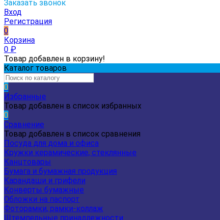
Заказать звонок
Вход
Регистрация
0
Корзина
0
₽
Товар добавлен в корзину!
Каталог товаров
0
Избранные
Товар добавлен в список избранных
0
Сравнение
Товар добавлен в список сравнения
Посуда для дома и офиса
Кружки керамические, стеклянные
Канцтовары
Бумага и бумажная продукция
Карандаши и грифели
Конверты бумажные
Обложки на паспорт
Фоторамки, рамки-коллаж
Штемпельные принадлежности