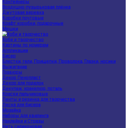
Контейнеры
Воздушно-пузырьковая плёнка
Джутовая веревка
Коробки почтовые
Крафт коробки, подарочные
Мешки
Хоби и творчество
Картины по номерам
Аппликации
Бисер
Блестки, гели, Прищепки, Проволока, Глазки, носики
Выжигание
Гравюры
Декор Пенопласт
Декор для поделок
Декупаж, кракелюр, поталь
Краски пальчиковые
Ленты и резинка для творчества
Леска для бисера
Мозайка
Наборы для квилинга
Наклейки и Стразы
Нить силиконовая