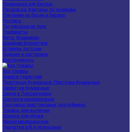
Проволока для бисера
Раскраски, Картины по номерам
Плетение из бусин и бисера
Роспись
Татуировки на тело
Трафареты
Фетр, Фоамиран
Швейная фурнитура
Штампы детские
Гадания и эзотерика
Инструменты
Хоз товары
Бумага туалетная
Полотенца бумажные, Платочки бумажные
Салфетки бумажные
Свечи и Подсвечники
Скатерти одноразовые
Соусницы пластиковые, контейнеры
Товары для выпечки
Шнурки для обуви
Маски медецинские
Перчатки х/б и латексные