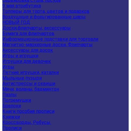
Сервировка стола, посуда
9 мая атрибутика
Топперы для торта, цветов и подарков
Воздушные и фольгированные шары
НОВЫЙ ГОД
Доски,флипчарты, аксессуары
Бумага для флипчартов
Информационные подставки для торговли
Магнитно-маркерные доски, Флипчарты
Аксессуары для досок
Игры и игрушки
Игрушки для девочек
Игры
Летние игрушки, каталки
Мыльные пузыри
Антистрессы и сквиши
Мячи, воланы, бадминтон
Пазлы
Погремушки
Брелоки
Книги пособия прописи
Книжки
Кроссворды, Ребусы.
Прописи