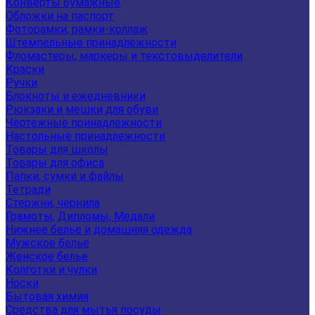
Конверты бумажные
Обложки на паспорт
Фоторамки, рамки-коллаж
Штемпельные принадлежности
Фломастеры, маркеры и текстовыделители
Краски
Ручки
Блокноты и ежедневники
Рюкзаки и мешки для обуви
Чертежные принадлежности
Настольные принадлежности
Товары для школы
Товары для офиса
Папки, сумки и файлы
Тетради
Стержни, чернила
Грамоты, Дипломы, Медали
Нижнее белье и домашняя одежда
Мужское белье
Женское белье
Колготки и чулки
Носки
Бытовая химия
Средства для мытья посуды