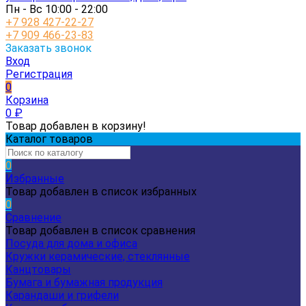
Пн - Вс 10:00 - 22:00
+7 928 427-22-27
+7 909 466-23-83
Заказать звонок
Вход
Регистрация
0
Корзина
0
₽
Товар добавлен в корзину!
Каталог товаров
0
Избранные
Товар добавлен в список избранных
0
Сравнение
Товар добавлен в список сравнения
Посуда для дома и офиса
Кружки керамические, стеклянные
Канцтовары
Бумага и бумажная продукция
Карандаши и грифели