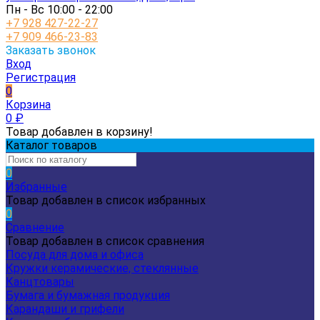
Пн - Вс 10:00 - 22:00
+7 928 427-22-27
+7 909 466-23-83
Заказать звонок
Вход
Регистрация
0
Корзина
0
₽
Товар добавлен в корзину!
Каталог товаров
0
Избранные
Товар добавлен в список избранных
0
Сравнение
Товар добавлен в список сравнения
Посуда для дома и офиса
Кружки керамические, стеклянные
Канцтовары
Бумага и бумажная продукция
Карандаши и грифели