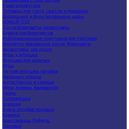
Сервировка стола, посуда
9 мая атрибутика
Топперы для торта, цветов и подарков
Воздушные и фольгированные шары
НОВЫЙ ГОД
Доски,флипчарты, аксессуары
Бумага для флипчартов
Информационные подставки для торговли
Магнитно-маркерные доски, Флипчарты
Аксессуары для досок
Игры и игрушки
Игрушки для девочек
Игры
Летние игрушки, каталки
Мыльные пузыри
Антистрессы и сквиши
Мячи, воланы, бадминтон
Пазлы
Погремушки
Брелоки
Книги пособия прописи
Книжки
Кроссворды, Ребусы.
Прописи