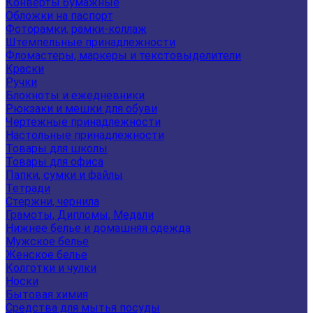
Конверты бумажные
Обложки на паспорт
Фоторамки, рамки-коллаж
Штемпельные принадлежности
Фломастеры, маркеры и текстовыделители
Краски
Ручки
Блокноты и ежедневники
Рюкзаки и мешки для обуви
Чертежные принадлежности
Настольные принадлежности
Товары для школы
Товары для офиса
Папки, сумки и файлы
Тетради
Стержни, чернила
Грамоты, Дипломы, Медали
Нижнее белье и домашняя одежда
Мужское белье
Женское белье
Колготки и чулки
Носки
Бытовая химия
Средства для мытья посуды