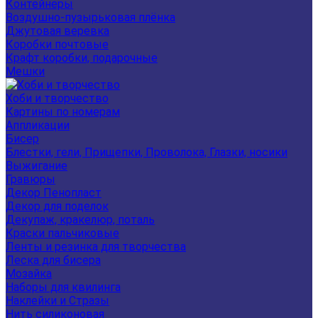
Контейнеры
Воздушно-пузырьковая плёнка
Джутовая веревка
Коробки почтовые
Крафт коробки, подарочные
Мешки
Хоби и творчество
Картины по номерам
Аппликации
Бисер
Блестки, гели, Прищепки, Проволока, Глазки, носики
Выжигание
Гравюры
Декор Пенопласт
Декор для поделок
Декупаж, кракелюр, поталь
Краски пальчиковые
Ленты и резинка для творчества
Леска для бисера
Мозайка
Наборы для квилинга
Наклейки и Стразы
Нить силиконовая