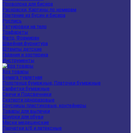
Проволока для бисера
Раскраски, Картины по номерам
Плетение из бусин и бисера
Роспись
Татуировки на тело
Трафареты
Фетр, Фоамиран
Швейная фурнитура
Штампы детские
Гадания и эзотерика
Инструменты
Хоз товары
Бумага туалетная
Полотенца бумажные, Платочки бумажные
Салфетки бумажные
Свечи и Подсвечники
Скатерти одноразовые
Соусницы пластиковые, контейнеры
Товары для выпечки
Шнурки для обуви
Маски медецинские
Перчатки х/б и латексные