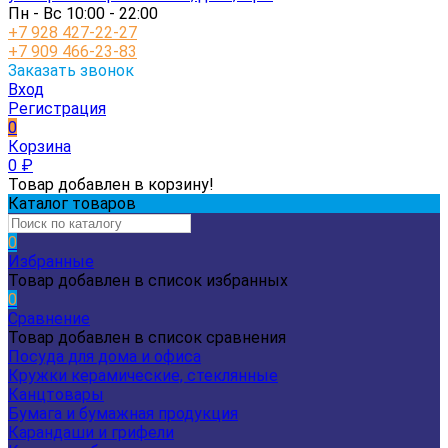
Пн - Вс 10:00 - 22:00
+7 928 427-22-27
+7 909 466-23-83
Заказать звонок
Вход
Регистрация
0
Корзина
0
₽
Товар добавлен в корзину!
Каталог товаров
0
Избранные
Товар добавлен в список избранных
0
Сравнение
Товар добавлен в список сравнения
Посуда для дома и офиса
Кружки керамические, стеклянные
Канцтовары
Бумага и бумажная продукция
Карандаши и грифели