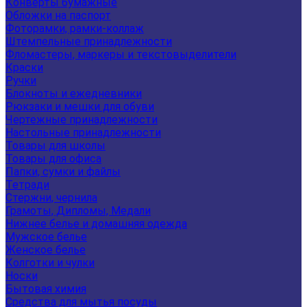
Конверты бумажные
Обложки на паспорт
Фоторамки, рамки-коллаж
Штемпельные принадлежности
Фломастеры, маркеры и текстовыделители
Краски
Ручки
Блокноты и ежедневники
Рюкзаки и мешки для обуви
Чертежные принадлежности
Настольные принадлежности
Товары для школы
Товары для офиса
Папки, сумки и файлы
Тетради
Стержни, чернила
Грамоты, Дипломы, Медали
Нижнее белье и домашняя одежда
Мужское белье
Женское белье
Колготки и чулки
Носки
Бытовая химия
Средства для мытья посуды