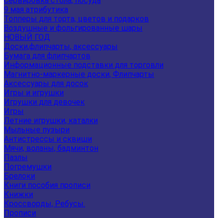
Сервировка стола, посуда
9 мая атрибутика
Топперы для торта, цветов и подарков
Воздушные и фольгированные шары
НОВЫЙ ГОД
Доски,флипчарты, аксессуары
Бумага для флипчартов
Информационные подставки для торговли
Магнитно-маркерные доски, Флипчарты
Аксессуары для досок
Игры и игрушки
Игрушки для девочек
Игры
Летние игрушки, каталки
Мыльные пузыри
Антистрессы и сквиши
Мячи, воланы, бадминтон
Пазлы
Погремушки
Брелоки
Книги пособия прописи
Книжки
Кроссворды, Ребусы.
Прописи