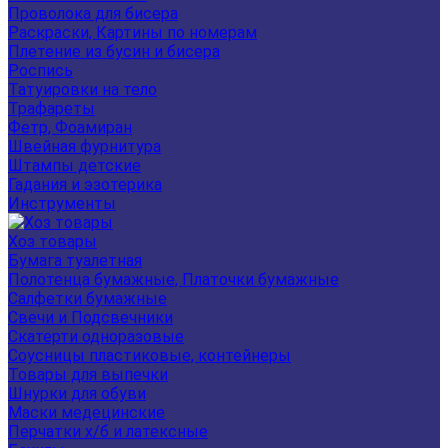
Проволока для бисера
Раскраски, Картины по номерам
Плетение из бусин и бисера
Роспись
Татуировки на тело
Трафареты
Фетр, Фоамиран
Швейная фурнитура
Штампы детские
Гадания и эзотерика
Инструменты
Хоз товары
Бумага туалетная
Полотенца бумажные, Платочки бумажные
Салфетки бумажные
Свечи и Подсвечники
Скатерти одноразовые
Соусницы пластиковые, контейнеры
Товары для выпечки
Шнурки для обуви
Маски медецинские
Перчатки х/б и латексные