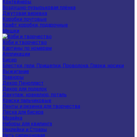
Контейнеры
Воздушно-пузырьковая плёнка
Джутовая веревка
Коробки почтовые
Крафт коробки, подарочные
Мешки
Хоби и творчество
Картины по номерам
Аппликации
Бисер
Блестки, гели, Прищепки, Проволока, Глазки, носики
Выжигание
Гравюры
Декор Пенопласт
Декор для поделок
Декупаж, кракелюр, поталь
Краски пальчиковые
Ленты и резинка для творчества
Леска для бисера
Мозайка
Наборы для квилинга
Наклейки и Стразы
Нить силиконовая