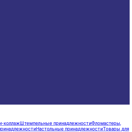
и-коллаж
Штемпельные принадлежности
Фломастеры,
принадлежности
Настольные принадлежности
Товары для