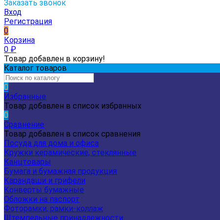
Заказать звонок
Вход
Регистрация
0
Корзина
0
₽
Товар добавлен в корзину!
Каталог товаров
0
Избранные
Товар добавлен в список избранных
0
Сравнение
Товар добавлен в список сравнения
Посуда для дома и офиса
Кружки керамические, стеклянные
Канцтовары
Бумага и бумажная продукция
Карандаши и грифели
Конверты бумажные
Обложки на паспорт
Фоторамки, рамки-коллаж
Штемпельные принадлежности