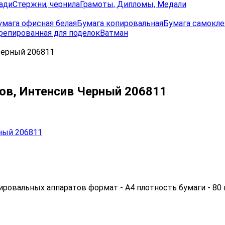
ади
Стержни, чернила
Грамоты, Дипломы, Медали
умага офисная белая
Бумага копировальная
Бумага самокле
репированная для поделок
Ватман
 Черный 206811
стов, Интенсив Черный 206811
ровальных аппаратов формат - А4 плотность бумаги - 80 г/