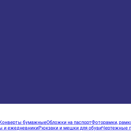
Конверты бумажные
Обложки на паспорт
Фоторамки, рамк
ы и ежедневники
Рюкзаки и мешки для обуви
Чертежные 