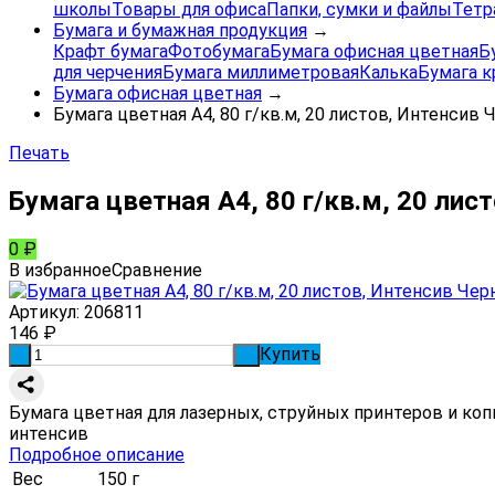
школы
Товары для офиса
Папки, сумки и файлы
Тетр
Бумага и бумажная продукция
→
Крафт бумага
Фотобумага
Бумага офисная цветная
Б
для черчения
Бумага миллиметровая
Калька
Бумага к
Бумага офисная цветная
→
Бумага цветная А4, 80 г/кв.м, 20 листов, Интенсив
Печать
Бумага цветная А4, 80 г/кв.м, 20 ли
0
₽
В избранное
Сравнение
Артикул:
206811
146
₽
Купить
-
+
Бумага цветная для лазерных, струйных принтеров и копи
интенсив
Подробное описание
Вес
150 г