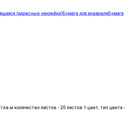
ящаяся (адресные наклейки)
Бумага для акварели
Бумага
кв.м количество листов - 20 листов 1 цвет, тип цвета -