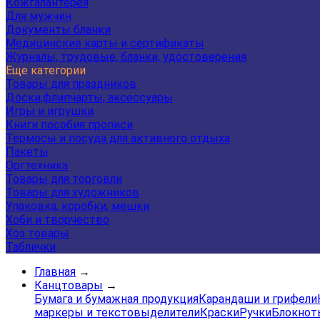
Кожгалантерея
Для мужчин
Документы бланки
Медицинские карты и сертификаты
Журналы, трудовые, бланки, удостоверения
Еще категории
Товары для праздников
Доски,флипчарты, аксессуары
Игры и игрушки
Книги пособия прописи
Термосы и посуда для активного отдыха
Пакеты
Оргтехника
Товары для торговли
Товары для художников
Упаковка, коробки, мешки
Хоби и творчество
Хоз товары
Таблички
Главная
→
Канцтовары
→
Бумага и бумажная продукция
Карандаши и грифели
маркеры и текстовыделители
Краски
Ручки
Блокнот