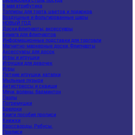
Сервировка стола, посуда
9 мая атрибутика
Топперы для торта, цветов и подарков
Воздушные и фольгированные шары
НОВЫЙ ГОД
Доски,флипчарты, аксессуары
Бумага для флипчартов
Информационные подставки для торговли
Магнитно-маркерные доски, Флипчарты
Аксессуары для досок
Игры и игрушки
Игрушки для девочек
Игры
Летние игрушки, каталки
Мыльные пузыри
Антистрессы и сквиши
Мячи, воланы, бадминтон
Пазлы
Погремушки
Брелоки
Книги пособия прописи
Книжки
Кроссворды, Ребусы.
Прописи