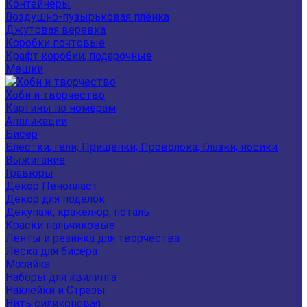
Контейнеры
Воздушно-пузырьковая плёнка
Джутовая веревка
Коробки почтовые
Крафт коробки, подарочные
Мешки
Хоби и творчество
Картины по номерам
Аппликации
Бисер
Блестки, гели, Прищепки, Проволока, Глазки, носики
Выжигание
Гравюры
Декор Пенопласт
Декор для поделок
Декупаж, кракелюр, поталь
Краски пальчиковые
Ленты и резинка для творчества
Леска для бисера
Мозайка
Наборы для квилинга
Наклейки и Стразы
Нить силиконовая