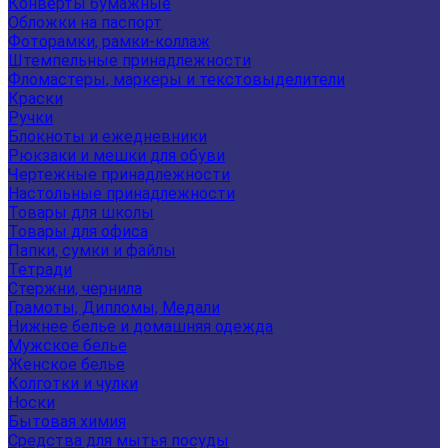
Конверты бумажные
Обложки на паспорт
Фоторамки, рамки-коллаж
Штемпельные принадлежности
Фломастеры, маркеры и текстовыделители
Краски
Ручки
Блокноты и ежедневники
Рюкзаки и мешки для обуви
Чертежные принадлежности
Настольные принадлежности
Товары для школы
Товары для офиса
Папки, сумки и файлы
Тетради
Стержни, чернила
Грамоты, Дипломы, Медали
Нижнее белье и домашняя одежда
Мужское белье
Женское белье
Колготки и чулки
Носки
Бытовая химия
Средства для мытья посуды