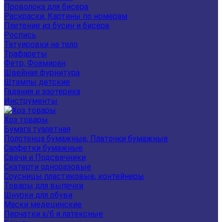
Проволока для бисера
Раскраски, Картины по номерам
Плетение из бусин и бисера
Роспись
Татуировки на тело
Трафареты
Фетр, Фоамиран
Швейная фурнитура
Штампы детские
Гадания и эзотерика
Инструменты
Хоз товары
Бумага туалетная
Полотенца бумажные, Платочки бумажные
Салфетки бумажные
Свечи и Подсвечники
Скатерти одноразовые
Соусницы пластиковые, контейнеры
Товары для выпечки
Шнурки для обуви
Маски медецинские
Перчатки х/б и латексные