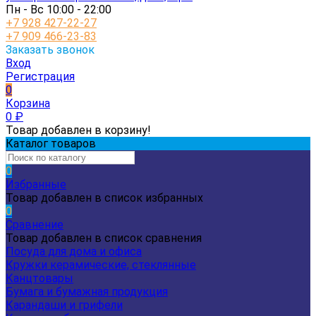
Пн - Вс 10:00 - 22:00
+7 928 427-22-27
+7 909 466-23-83
Заказать звонок
Вход
Регистрация
0
Корзина
0
₽
Товар добавлен в корзину!
Каталог товаров
0
Избранные
Товар добавлен в список избранных
0
Сравнение
Товар добавлен в список сравнения
Посуда для дома и офиса
Кружки керамические, стеклянные
Канцтовары
Бумага и бумажная продукция
Карандаши и грифели