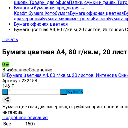
школы
Товары для офиса
Папки, сумки и файлы
Тетр
Бумага и бумажная продукция
→
Крафт бумага
Фотобумага
Бумага офисная цветная
Б
для черчения
Бумага миллиметровая
Калька
Бумага к
Бумага офисная цветная
→
Бумага цветная А4, 80 г/кв.м, 20 листов, Интенсив 
Печать
Бумага цветная А4, 80 г/кв.м, 20 лис
0
₽
В избранное
Сравнение
Артикул:
232158
146
₽
Купить
-
+
Бумага цветная для лазерных, струйных принтеров и копи
интенсив
Подробное описание
Вес
150 г