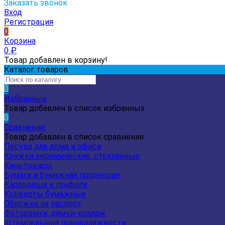
Заказать звонок
Вход
Регистрация
0
Корзина
0
₽
Товар добавлен в корзину!
Каталог товаров
0
Избранные
Товар добавлен в список избранных
0
Сравнение
Товар добавлен в список сравнения
Посуда для дома и офиса
Кружки керамические, стеклянные
Канцтовары
Бумага и бумажная продукция
Карандаши и грифели
Конверты бумажные
Обложки на паспорт
Фоторамки, рамки-коллаж
Штемпельные принадлежности