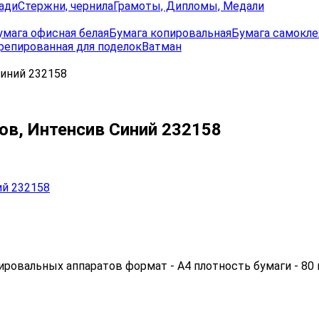
ади
Стержни, чернила
Грамоты, Дипломы, Медали
умага офисная белая
Бумага копировальная
Бумага самокле
репированная для поделок
Ватман
Синий 232158
тов, Интенсив Синий 232158
ровальных аппаратов формат - А4 плотность бумаги - 80 г/