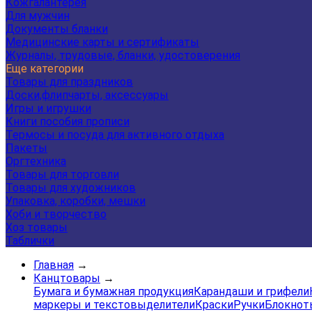
Кожгалантерея
Для мужчин
Документы бланки
Медицинские карты и сертификаты
Журналы, трудовые, бланки, удостоверения
Еще категории
Товары для праздников
Доски,флипчарты, аксессуары
Игры и игрушки
Книги пособия прописи
Термосы и посуда для активного отдыха
Пакеты
Оргтехника
Товары для торговли
Товары для художников
Упаковка, коробки, мешки
Хоби и творчество
Хоз товары
Таблички
Главная
→
Канцтовары
→
Бумага и бумажная продукция
Карандаши и грифели
маркеры и текстовыделители
Краски
Ручки
Блокнот