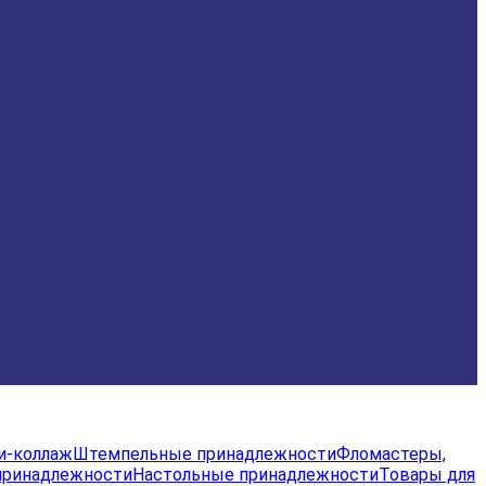
и-коллаж
Штемпельные принадлежности
Фломастеры,
принадлежности
Настольные принадлежности
Товары для