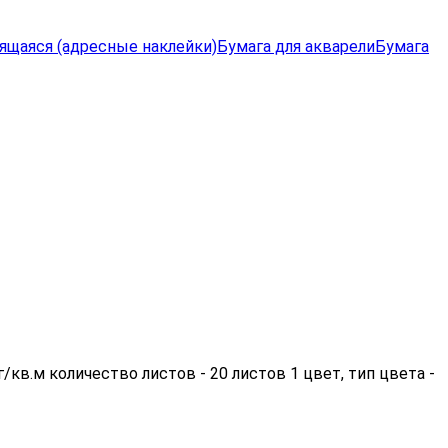
ящаяся (адресные наклейки)
Бумага для акварели
Бумага
кв.м количество листов - 20 листов 1 цвет, тип цвета -