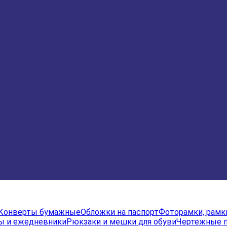
Конверты бумажные
Обложки на паспорт
Фоторамки, рамк
ы и ежедневники
Рюкзаки и мешки для обуви
Чертежные 