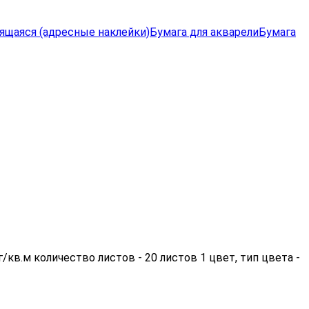
ящаяся (адресные наклейки)
Бумага для акварели
Бумага
кв.м количество листов - 20 листов 1 цвет, тип цвета -