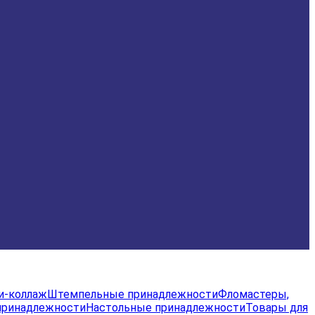
и-коллаж
Штемпельные принадлежности
Фломастеры,
принадлежности
Настольные принадлежности
Товары для