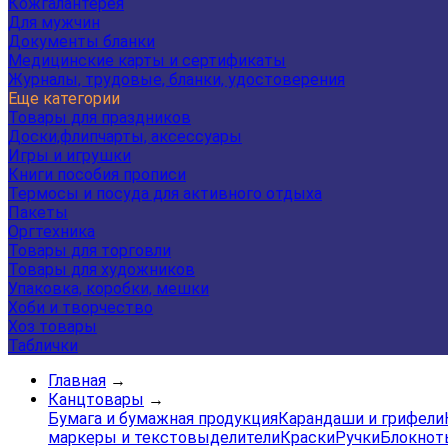
Кожгалантерея
Для мужчин
Документы бланки
Медицинские карты и сертификаты
Журналы, трудовые, бланки, удостоверения
Еще категории
Товары для праздников
Доски,флипчарты, аксессуары
Игры и игрушки
Книги пособия прописи
Термосы и посуда для активного отдыха
Пакеты
Оргтехника
Товары для торговли
Товары для художников
Упаковка, коробки, мешки
Хоби и творчество
Хоз товары
Таблички
Главная
→
Канцтовары
→
Бумага и бумажная продукция
Карандаши и грифели
маркеры и текстовыделители
Краски
Ручки
Блокнот