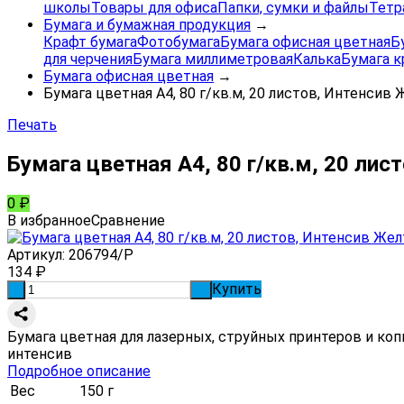
школы
Товары для офиса
Папки, сумки и файлы
Тетр
Бумага и бумажная продукция
→
Крафт бумага
Фотобумага
Бумага офисная цветная
Б
для черчения
Бумага миллиметровая
Калька
Бумага к
Бумага офисная цветная
→
Бумага цветная А4, 80 г/кв.м, 20 листов, Интенсив
Печать
Бумага цветная А4, 80 г/кв.м, 20 ли
0
₽
В избранное
Сравнение
Артикул:
206794/Р
134
₽
Купить
-
+
Бумага цветная для лазерных, струйных принтеров и копи
интенсив
Подробное описание
Вес
150 г