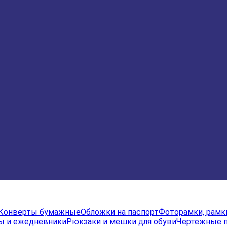
Конверты бумажные
Обложки на паспорт
Фоторамки, рамк
ы и ежедневники
Рюкзаки и мешки для обуви
Чертежные 