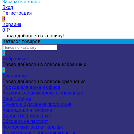
Заказать звонок
Вход
Регистрация
0
Корзина
0
₽
Товар добавлен в корзину!
Каталог товаров
0
Избранные
Товар добавлен в список избранных
0
Сравнение
Товар добавлен в список сравнения
Посуда для дома и офиса
Кружки керамические, стеклянные
Канцтовары
Бумага и бумажная продукция
Карандаши и грифели
Конверты бумажные
Обложки на паспорт
Фоторамки, рамки-коллаж
Штемпельные принадлежности