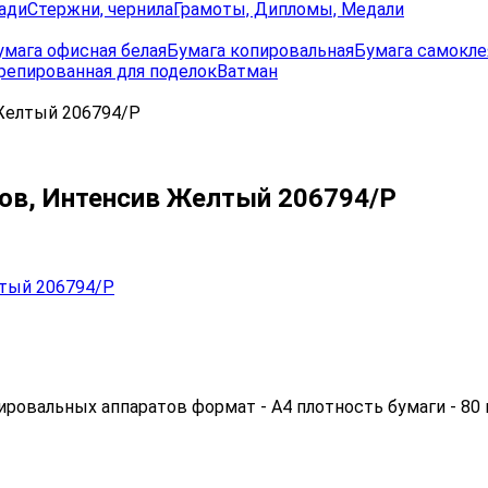
ади
Стержни, чернила
Грамоты, Дипломы, Медали
умага офисная белая
Бумага копировальная
Бумага самокле
репированная для поделок
Ватман
 Желтый 206794/Р
стов, Интенсив Желтый 206794/Р
ровальных аппаратов формат - А4 плотность бумаги - 80 г/