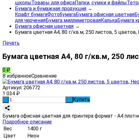
школы
Товары для офиса
Папки, сумки и файлы
Тетр
Бумага и бумажная продукция
→
Крафт бумага
Фотобумага
Бумага офисная цветная
Б
для черчения
Бумага миллиметровая
Калька
Бумага к
Бумага офисная цветная
→
Бумага цветная А4, 80 г/кв.м, 250 листов, 5 цветов,
Печать
Бумага цветная А4, 80 г/кв.м, 250 ли
0
₽
В избранное
Сравнение
Артикул:
206772
1 034
₽
Купить
-
+
Бумага офисная цветная для принтера формат - А4 плотно
Подробное описание
Вес
1400 г
Цвет
Неон