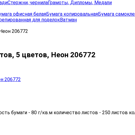
ади
Стержни, чернила
Грамоты, Дипломы, Медали
умага офисная белая
Бумага копировальная
Бумага самокле
репированная для поделок
Ватман
 Неон 206772
стов, 5 цветов, Неон 206772
сть бумаги - 80 г/кв.м количество листов - 250 листов ко