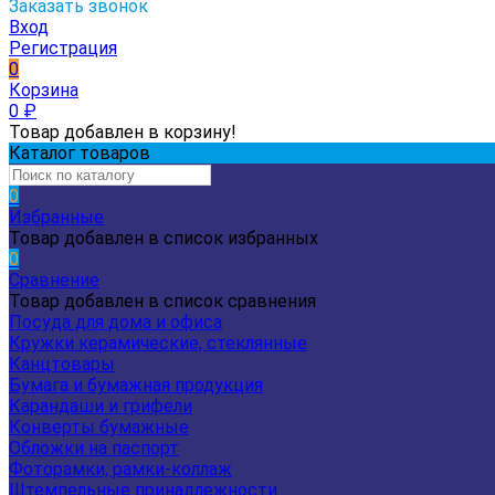
Заказать звонок
Вход
Регистрация
0
Корзина
0
₽
Товар добавлен в корзину!
Каталог товаров
0
Избранные
Товар добавлен в список избранных
0
Сравнение
Товар добавлен в список сравнения
Посуда для дома и офиса
Кружки керамические, стеклянные
Канцтовары
Бумага и бумажная продукция
Карандаши и грифели
Конверты бумажные
Обложки на паспорт
Фоторамки, рамки-коллаж
Штемпельные принадлежности