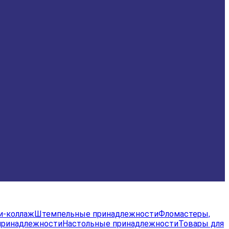
и-коллаж
Штемпельные принадлежности
Фломастеры,
принадлежности
Настольные принадлежности
Товары для