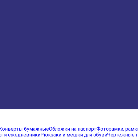
Конверты бумажные
Обложки на паспорт
Фоторамки, рамк
ы и ежедневники
Рюкзаки и мешки для обуви
Чертежные 