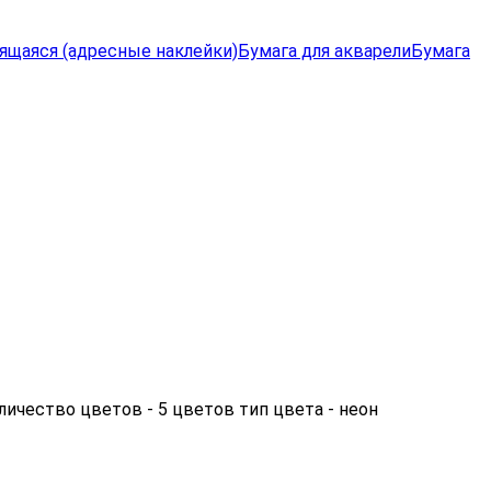
ящаяся (адресные наклейки)
Бумага для акварели
Бумага
личество цветов - 5 цветов тип цвета - неон