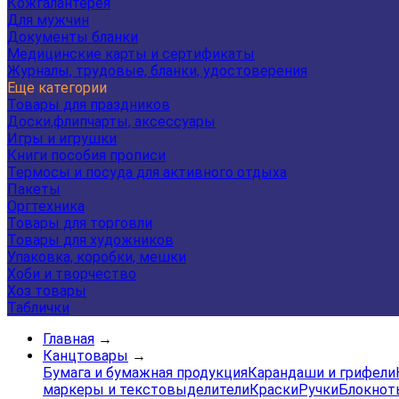
Кожгалантерея
Для мужчин
Документы бланки
Медицинские карты и сертификаты
Журналы, трудовые, бланки, удостоверения
Еще категории
Товары для праздников
Доски,флипчарты, аксессуары
Игры и игрушки
Книги пособия прописи
Термосы и посуда для активного отдыха
Пакеты
Оргтехника
Товары для торговли
Товары для художников
Упаковка, коробки, мешки
Хоби и творчество
Хоз товары
Таблички
Главная
→
Канцтовары
→
Бумага и бумажная продукция
Карандаши и грифели
маркеры и текстовыделители
Краски
Ручки
Блокнот