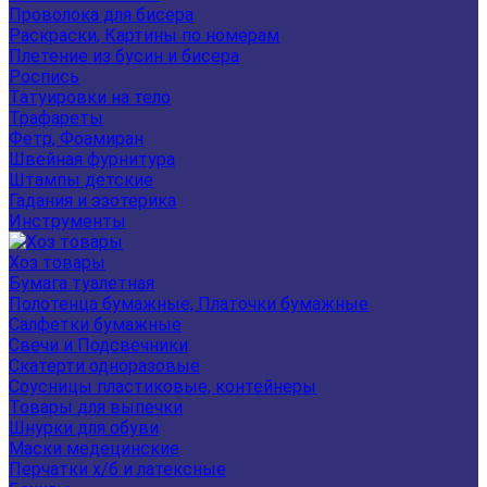
Проволока для бисера
Раскраски, Картины по номерам
Плетение из бусин и бисера
Роспись
Татуировки на тело
Трафареты
Фетр, Фоамиран
Швейная фурнитура
Штампы детские
Гадания и эзотерика
Инструменты
Хоз товары
Бумага туалетная
Полотенца бумажные, Платочки бумажные
Салфетки бумажные
Свечи и Подсвечники
Скатерти одноразовые
Соусницы пластиковые, контейнеры
Товары для выпечки
Шнурки для обуви
Маски медецинские
Перчатки х/б и латексные