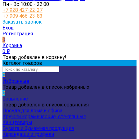
Пн - Вс 10:00 - 22:00
+7 928 427-22-27
+7 909 466-23-83
Заказать звонок
Вход
Регистрация
0
Корзина
0
₽
Товар добавлен в корзину!
Каталог товаров
0
Избранные
Товар добавлен в список избранных
0
Сравнение
Товар добавлен в список сравнения
Посуда для дома и офиса
Кружки керамические, стеклянные
Канцтовары
Бумага и бумажная продукция
Карандаши и грифели