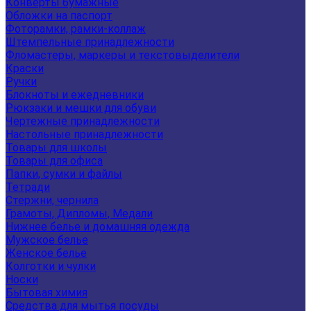
Конверты бумажные
Обложки на паспорт
Фоторамки, рамки-коллаж
Штемпельные принадлежности
Фломастеры, маркеры и текстовыделители
Краски
Ручки
Блокноты и ежедневники
Рюкзаки и мешки для обуви
Чертежные принадлежности
Настольные принадлежности
Товары для школы
Товары для офиса
Папки, сумки и файлы
Тетради
Стержни, чернила
Грамоты, Дипломы, Медали
Нижнее белье и домашняя одежда
Мужское белье
Женское белье
Колготки и чулки
Носки
Бытовая химия
Средства для мытья посуды