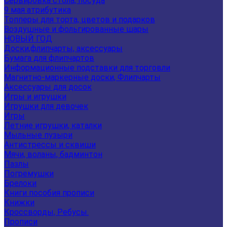
Сервировка стола, посуда
9 мая атрибутика
Топперы для торта, цветов и подарков
Воздушные и фольгированные шары
НОВЫЙ ГОД
Доски,флипчарты, аксессуары
Бумага для флипчартов
Информационные подставки для торговли
Магнитно-маркерные доски, Флипчарты
Аксессуары для досок
Игры и игрушки
Игрушки для девочек
Игры
Летние игрушки, каталки
Мыльные пузыри
Антистрессы и сквиши
Мячи, воланы, бадминтон
Пазлы
Погремушки
Брелоки
Книги пособия прописи
Книжки
Кроссворды, Ребусы.
Прописи