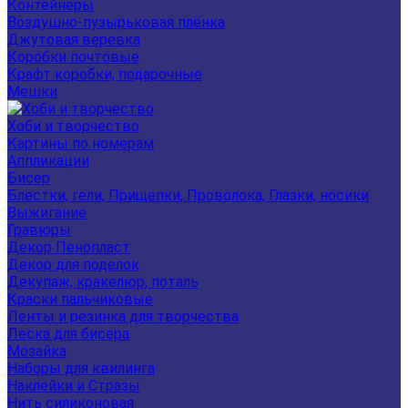
Контейнеры
Воздушно-пузырьковая плёнка
Джутовая веревка
Коробки почтовые
Крафт коробки, подарочные
Мешки
Хоби и творчество
Картины по номерам
Аппликации
Бисер
Блестки, гели, Прищепки, Проволока, Глазки, носики
Выжигание
Гравюры
Декор Пенопласт
Декор для поделок
Декупаж, кракелюр, поталь
Краски пальчиковые
Ленты и резинка для творчества
Леска для бисера
Мозайка
Наборы для квилинга
Наклейки и Стразы
Нить силиконовая