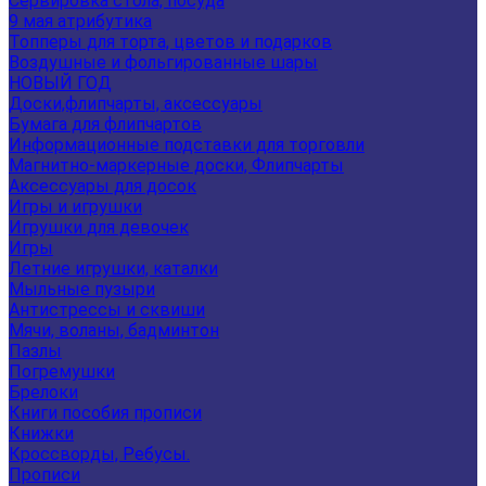
Сервировка стола, посуда
9 мая атрибутика
Топперы для торта, цветов и подарков
Воздушные и фольгированные шары
НОВЫЙ ГОД
Доски,флипчарты, аксессуары
Бумага для флипчартов
Информационные подставки для торговли
Магнитно-маркерные доски, Флипчарты
Аксессуары для досок
Игры и игрушки
Игрушки для девочек
Игры
Летние игрушки, каталки
Мыльные пузыри
Антистрессы и сквиши
Мячи, воланы, бадминтон
Пазлы
Погремушки
Брелоки
Книги пособия прописи
Книжки
Кроссворды, Ребусы.
Прописи