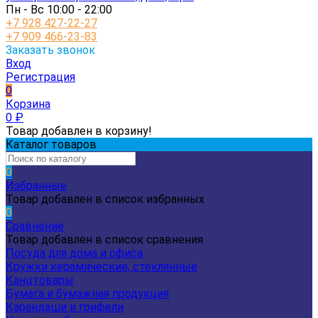
Пн - Вс 10:00 - 22:00
+7 928 427-22-27
+7 909 466-23-83
Заказать звонок
Вход
Регистрация
0
Корзина
0
₽
Товар добавлен в корзину!
Каталог товаров
0
Избранные
Товар добавлен в список избранных
0
Сравнение
Товар добавлен в список сравнения
Посуда для дома и офиса
Кружки керамические, стеклянные
Канцтовары
Бумага и бумажная продукция
Карандаши и грифели