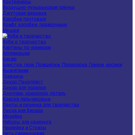
Контейнеры
Воздушно-пузырьковая плёнка
Джутовая веревка
Коробки почтовые
Крафт коробки, подарочные
Мешки
Хоби и творчество
Картины по номерам
Аппликации
Бисер
Блестки, гели, Прищепки, Проволока, Глазки, носики
Выжигание
Гравюры
Декор Пенопласт
Декор для поделок
Декупаж, кракелюр, поталь
Краски пальчиковые
Ленты и резинка для творчества
Леска для бисера
Мозайка
Наборы для квилинга
Наклейки и Стразы
Нить силиконовая