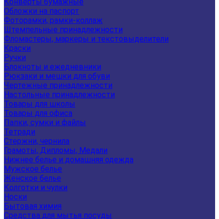
Конверты бумажные
Обложки на паспорт
Фоторамки, рамки-коллаж
Штемпельные принадлежности
Фломастеры, маркеры и текстовыделители
Краски
Ручки
Блокноты и ежедневники
Рюкзаки и мешки для обуви
Чертежные принадлежности
Настольные принадлежности
Товары для школы
Товары для офиса
Папки, сумки и файлы
Тетради
Стержни, чернила
Грамоты, Дипломы, Медали
Нижнее белье и домашняя одежда
Мужское белье
Женское белье
Колготки и чулки
Носки
Бытовая химия
Средства для мытья посуды