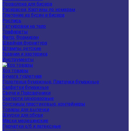
Проволока для бисера
Раскраски, Картины по номерам
Плетение из бусин и бисера
Роспись
Татуировки на тело
Трафареты
Фетр, Фоамиран
Швейная фурнитура
Штампы детские
Гадания и эзотерика
Инструменты
Хоз товары
Бумага туалетная
Полотенца бумажные, Платочки бумажные
Салфетки бумажные
Свечи и Подсвечники
Скатерти одноразовые
Соусницы пластиковые, контейнеры
Товары для выпечки
Шнурки для обуви
Маски медецинские
Перчатки х/б и латексные