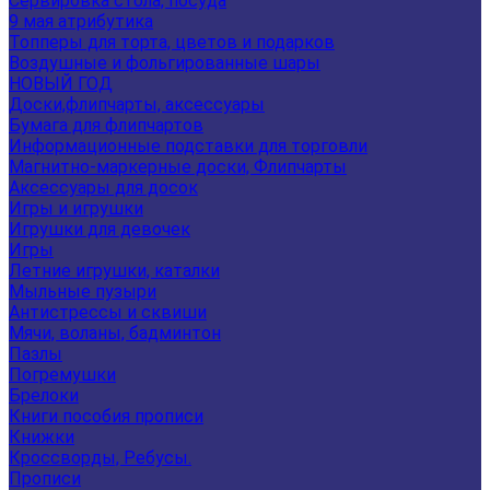
Сервировка стола, посуда
9 мая атрибутика
Топперы для торта, цветов и подарков
Воздушные и фольгированные шары
НОВЫЙ ГОД
Доски,флипчарты, аксессуары
Бумага для флипчартов
Информационные подставки для торговли
Магнитно-маркерные доски, Флипчарты
Аксессуары для досок
Игры и игрушки
Игрушки для девочек
Игры
Летние игрушки, каталки
Мыльные пузыри
Антистрессы и сквиши
Мячи, воланы, бадминтон
Пазлы
Погремушки
Брелоки
Книги пособия прописи
Книжки
Кроссворды, Ребусы.
Прописи