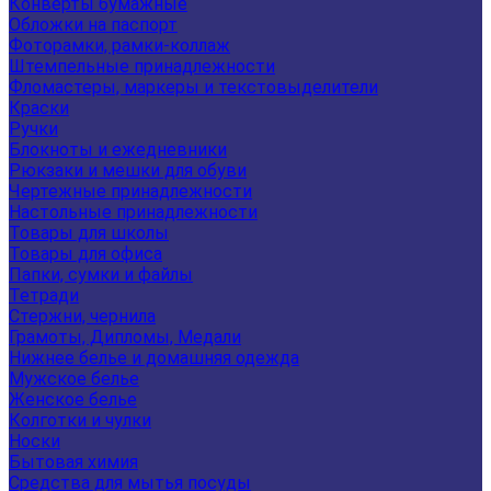
Конверты бумажные
Обложки на паспорт
Фоторамки, рамки-коллаж
Штемпельные принадлежности
Фломастеры, маркеры и текстовыделители
Краски
Ручки
Блокноты и ежедневники
Рюкзаки и мешки для обуви
Чертежные принадлежности
Настольные принадлежности
Товары для школы
Товары для офиса
Папки, сумки и файлы
Тетради
Стержни, чернила
Грамоты, Дипломы, Медали
Нижнее белье и домашняя одежда
Мужское белье
Женское белье
Колготки и чулки
Носки
Бытовая химия
Средства для мытья посуды