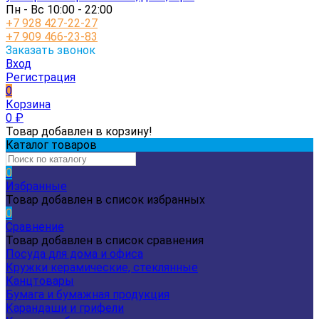
Пн - Вс 10:00 - 22:00
+7 928 427-22-27
+7 909 466-23-83
Заказать звонок
Вход
Регистрация
0
Корзина
0
₽
Товар добавлен в корзину!
Каталог товаров
0
Избранные
Товар добавлен в список избранных
0
Сравнение
Товар добавлен в список сравнения
Посуда для дома и офиса
Кружки керамические, стеклянные
Канцтовары
Бумага и бумажная продукция
Карандаши и грифели