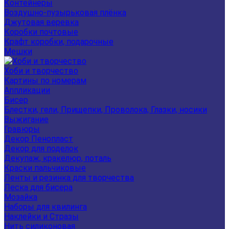
Контейнеры
Воздушно-пузырьковая плёнка
Джутовая веревка
Коробки почтовые
Крафт коробки, подарочные
Мешки
Хоби и творчество
Картины по номерам
Аппликации
Бисер
Блестки, гели, Прищепки, Проволока, Глазки, носики
Выжигание
Гравюры
Декор Пенопласт
Декор для поделок
Декупаж, кракелюр, поталь
Краски пальчиковые
Ленты и резинка для творчества
Леска для бисера
Мозайка
Наборы для квилинга
Наклейки и Стразы
Нить силиконовая