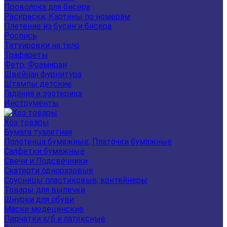
Проволока для бисера
Раскраски, Картины по номерам
Плетение из бусин и бисера
Роспись
Татуировки на тело
Трафареты
Фетр, Фоамиран
Швейная фурнитура
Штампы детские
Гадания и эзотерика
Инструменты
Хоз товары
Бумага туалетная
Полотенца бумажные, Платочки бумажные
Салфетки бумажные
Свечи и Подсвечники
Скатерти одноразовые
Соусницы пластиковые, контейнеры
Товары для выпечки
Шнурки для обуви
Маски медецинские
Перчатки х/б и латексные