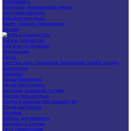
Контейнеры
Воздушно-пузырьковая плёнка
Джутовая веревка
Коробки почтовые
Крафт коробки, подарочные
Мешки
Хоби и творчество
Картины по номерам
Аппликации
Бисер
Блестки, гели, Прищепки, Проволока, Глазки, носики
Выжигание
Гравюры
Декор Пенопласт
Декор для поделок
Декупаж, кракелюр, поталь
Краски пальчиковые
Ленты и резинка для творчества
Леска для бисера
Мозайка
Наборы для квилинга
Наклейки и Стразы
Нить силиконовая