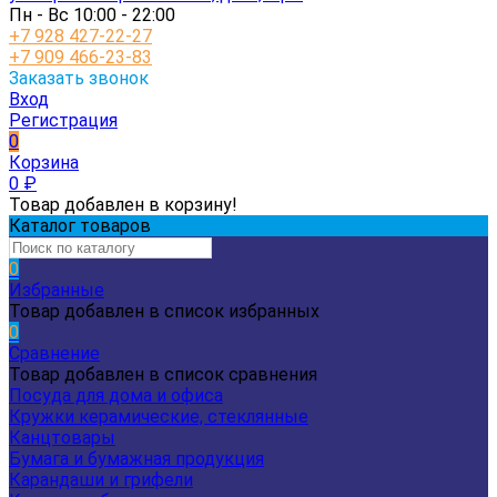
Пн - Вс 10:00 - 22:00
+7 928 427-22-27
+7 909 466-23-83
Заказать звонок
Вход
Регистрация
0
Корзина
0
₽
Товар добавлен в корзину!
Каталог товаров
0
Избранные
Товар добавлен в список избранных
0
Сравнение
Товар добавлен в список сравнения
Посуда для дома и офиса
Кружки керамические, стеклянные
Канцтовары
Бумага и бумажная продукция
Карандаши и грифели