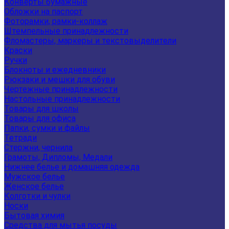
Конверты бумажные
Обложки на паспорт
Фоторамки, рамки-коллаж
Штемпельные принадлежности
Фломастеры, маркеры и текстовыделители
Краски
Ручки
Блокноты и ежедневники
Рюкзаки и мешки для обуви
Чертежные принадлежности
Настольные принадлежности
Товары для школы
Товары для офиса
Папки, сумки и файлы
Тетради
Стержни, чернила
Грамоты, Дипломы, Медали
Нижнее белье и домашняя одежда
Мужское белье
Женское белье
Колготки и чулки
Носки
Бытовая химия
Средства для мытья посуды