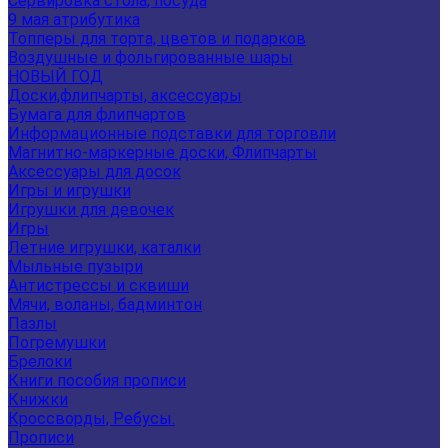
Сервировка стола, посуда
9 мая атрибутика
Топперы для торта, цветов и подарков
Воздушные и фольгированные шары
НОВЫЙ ГОД
Доски,флипчарты, аксессуары
Бумага для флипчартов
Информационные подставки для торговли
Магнитно-маркерные доски, Флипчарты
Аксессуары для досок
Игры и игрушки
Игрушки для девочек
Игры
Летние игрушки, каталки
Мыльные пузыри
Антистрессы и сквиши
Мячи, воланы, бадминтон
Пазлы
Погремушки
Брелоки
Книги пособия прописи
Книжки
Кроссворды, Ребусы.
Прописи