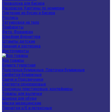
Проволока для бисера
Раскраски, Картины по номерам
Плетение из бусин и бисера
Роспись
Татуировки на тело
Трафареты
Фетр, Фоамиран
Швейная фурнитура
Штампы детские
Гадания и эзотерика
Инструменты
Хоз товары
Бумага туалетная
Полотенца бумажные, Платочки бумажные
Салфетки бумажные
Свечи и Подсвечники
Скатерти одноразовые
Соусницы пластиковые, контейнеры
Товары для выпечки
Шнурки для обуви
Маски медецинские
Перчатки х/б и латексные