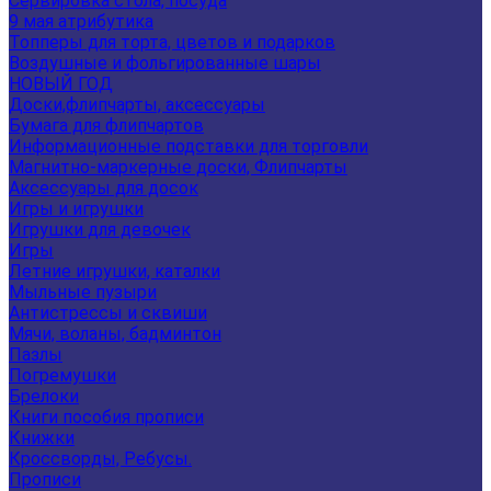
Сервировка стола, посуда
9 мая атрибутика
Топперы для торта, цветов и подарков
Воздушные и фольгированные шары
НОВЫЙ ГОД
Доски,флипчарты, аксессуары
Бумага для флипчартов
Информационные подставки для торговли
Магнитно-маркерные доски, Флипчарты
Аксессуары для досок
Игры и игрушки
Игрушки для девочек
Игры
Летние игрушки, каталки
Мыльные пузыри
Антистрессы и сквиши
Мячи, воланы, бадминтон
Пазлы
Погремушки
Брелоки
Книги пособия прописи
Книжки
Кроссворды, Ребусы.
Прописи