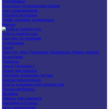
Контейнеры
Воздушно-пузырьковая плёнка
Джутовая веревка
Коробки почтовые
Крафт коробки, подарочные
Мешки
Хоби и творчество
Картины по номерам
Аппликации
Бисер
Блестки, гели, Прищепки, Проволока, Глазки, носики
Выжигание
Гравюры
Декор Пенопласт
Декор для поделок
Декупаж, кракелюр, поталь
Краски пальчиковые
Ленты и резинка для творчества
Леска для бисера
Мозайка
Наборы для квилинга
Наклейки и Стразы
Нить силиконовая