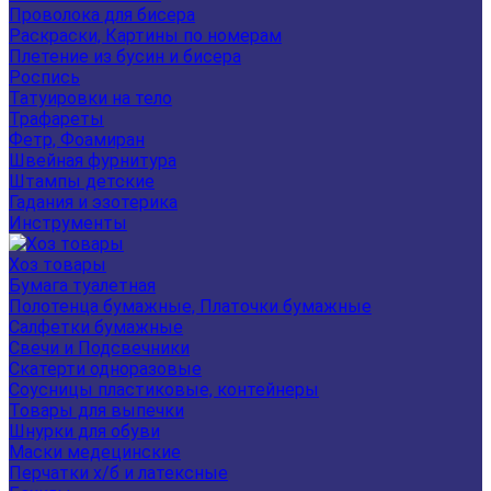
Проволока для бисера
Раскраски, Картины по номерам
Плетение из бусин и бисера
Роспись
Татуировки на тело
Трафареты
Фетр, Фоамиран
Швейная фурнитура
Штампы детские
Гадания и эзотерика
Инструменты
Хоз товары
Бумага туалетная
Полотенца бумажные, Платочки бумажные
Салфетки бумажные
Свечи и Подсвечники
Скатерти одноразовые
Соусницы пластиковые, контейнеры
Товары для выпечки
Шнурки для обуви
Маски медецинские
Перчатки х/б и латексные