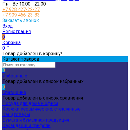
Пн - Вс 10:00 - 22:00
+7 928 427-22-27
+7 909 466-23-83
Заказать звонок
Вход
Регистрация
0
Корзина
0
₽
Товар добавлен в корзину!
Каталог товаров
0
Избранные
Товар добавлен в список избранных
0
Сравнение
Товар добавлен в список сравнения
Посуда для дома и офиса
Кружки керамические, стеклянные
Канцтовары
Бумага и бумажная продукция
Карандаши и грифели