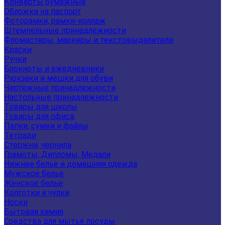
Конверты бумажные
Обложки на паспорт
Фоторамки, рамки-коллаж
Штемпельные принадлежности
Фломастеры, маркеры и текстовыделители
Краски
Ручки
Блокноты и ежедневники
Рюкзаки и мешки для обуви
Чертежные принадлежности
Настольные принадлежности
Товары для школы
Товары для офиса
Папки, сумки и файлы
Тетради
Стержни, чернила
Грамоты, Дипломы, Медали
Нижнее белье и домашняя одежда
Мужское белье
Женское белье
Колготки и чулки
Носки
Бытовая химия
Средства для мытья посуды