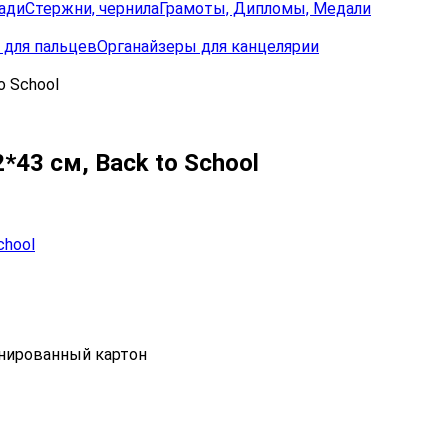
ади
Стержни, чернила
Грамоты, Дипломы, Медали
 для пальцев
Органайзеры для канцелярии
o School
43 см, Back to School
инированный картон