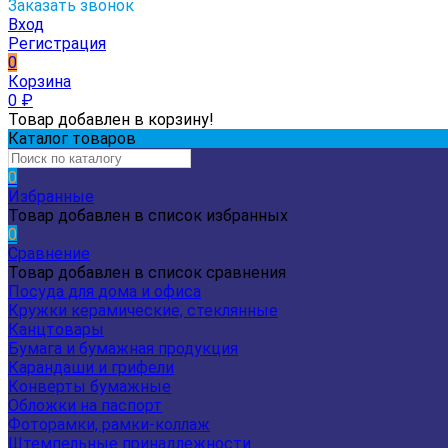
Заказать звонок
Вход
Регистрация
0
Корзина
0
₽
Товар добавлен в корзину!
Каталог товаров
0
Избранные
Товар добавлен в список избранных
0
Сравнение
Товар добавлен в список сравнения
Посуда для дома и офиса
Кружки керамические, стеклянные
Канцтовары
Бумага и бумажная продукция
Карандаши и грифели
Конверты бумажные
Обложки на паспорт
Фоторамки, рамки-коллаж
Штемпельные принадлежности