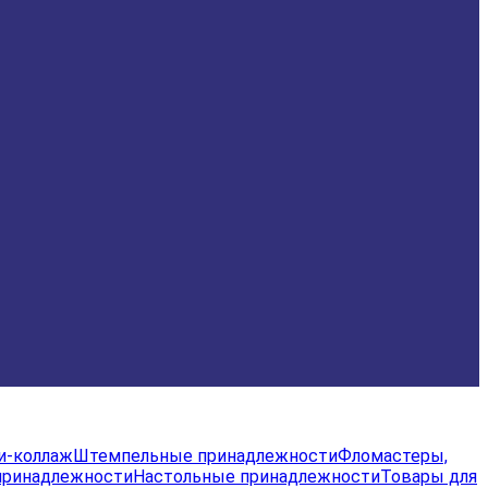
и-коллаж
Штемпельные принадлежности
Фломастеры,
принадлежности
Настольные принадлежности
Товары для