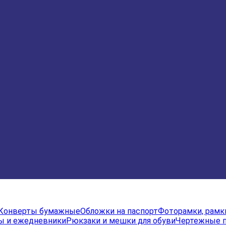
Конверты бумажные
Обложки на паспорт
Фоторамки, рамк
ы и ежедневники
Рюкзаки и мешки для обуви
Чертежные 