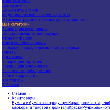
Кожгалантерея
Для мужчин
Документы бланки
Медицинские карты и сертификаты
Журналы, трудовые, бланки, удостоверения
Еще категории
Товары для праздников
Доски,флипчарты, аксессуары
Игры и игрушки
Книги пособия прописи
Термосы и посуда для активного отдыха
Пакеты
Оргтехника
Товары для торговли
Товары для художников
Упаковка, коробки, мешки
Хоби и творчество
Хоз товары
Таблички
Главная
→
Канцтовары
→
Бумага и бумажная продукция
Карандаши и грифели
маркеры и текстовыделители
Краски
Ручки
Блокнот