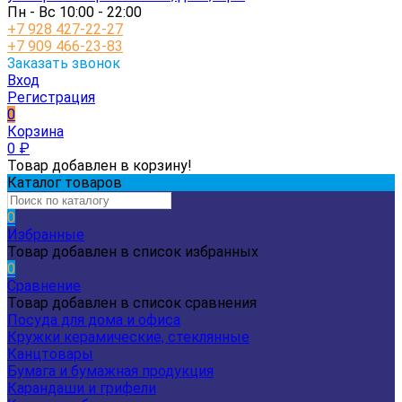
Пн - Вс 10:00 - 22:00
+7 928 427-22-27
+7 909 466-23-83
Заказать звонок
Вход
Регистрация
0
Корзина
0
₽
Товар добавлен в корзину!
Каталог товаров
0
Избранные
Товар добавлен в список избранных
0
Сравнение
Товар добавлен в список сравнения
Посуда для дома и офиса
Кружки керамические, стеклянные
Канцтовары
Бумага и бумажная продукция
Карандаши и грифели