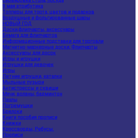
Сервировка стола, посуда
9 мая атрибутика
Топперы для торта, цветов и подарков
Воздушные и фольгированные шары
НОВЫЙ ГОД
Доски,флипчарты, аксессуары
Бумага для флипчартов
Информационные подставки для торговли
Магнитно-маркерные доски, Флипчарты
Аксессуары для досок
Игры и игрушки
Игрушки для девочек
Игры
Летние игрушки, каталки
Мыльные пузыри
Антистрессы и сквиши
Мячи, воланы, бадминтон
Пазлы
Погремушки
Брелоки
Книги пособия прописи
Книжки
Кроссворды, Ребусы.
Прописи