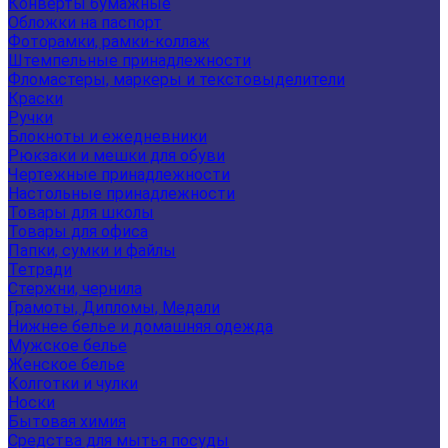
Конверты бумажные
Обложки на паспорт
Фоторамки, рамки-коллаж
Штемпельные принадлежности
Фломастеры, маркеры и текстовыделители
Краски
Ручки
Блокноты и ежедневники
Рюкзаки и мешки для обуви
Чертежные принадлежности
Настольные принадлежности
Товары для школы
Товары для офиса
Папки, сумки и файлы
Тетради
Стержни, чернила
Грамоты, Дипломы, Медали
Нижнее белье и домашняя одежда
Мужское белье
Женское белье
Колготки и чулки
Носки
Бытовая химия
Средства для мытья посуды