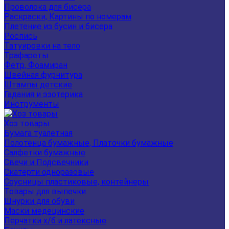
Проволока для бисера
Раскраски, Картины по номерам
Плетение из бусин и бисера
Роспись
Татуировки на тело
Трафареты
Фетр, Фоамиран
Швейная фурнитура
Штампы детские
Гадания и эзотерика
Инструменты
Хоз товары
Бумага туалетная
Полотенца бумажные, Платочки бумажные
Салфетки бумажные
Свечи и Подсвечники
Скатерти одноразовые
Соусницы пластиковые, контейнеры
Товары для выпечки
Шнурки для обуви
Маски медецинские
Перчатки х/б и латексные