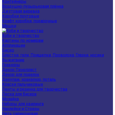
Контейнеры
Воздушно-пузырьковая плёнка
Джутовая веревка
Коробки почтовые
Крафт коробки, подарочные
Мешки
Хоби и творчество
Картины по номерам
Аппликации
Бисер
Блестки, гели, Прищепки, Проволока, Глазки, носики
Выжигание
Гравюры
Декор Пенопласт
Декор для поделок
Декупаж, кракелюр, поталь
Краски пальчиковые
Ленты и резинка для творчества
Леска для бисера
Мозайка
Наборы для квилинга
Наклейки и Стразы
Нить силиконовая