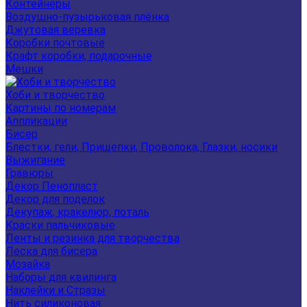
Контейнеры
Воздушно-пузырьковая плёнка
Джутовая веревка
Коробки почтовые
Крафт коробки, подарочные
Мешки
Хоби и творчество
Картины по номерам
Аппликации
Бисер
Блестки, гели, Прищепки, Проволока, Глазки, носики
Выжигание
Гравюры
Декор Пенопласт
Декор для поделок
Декупаж, кракелюр, поталь
Краски пальчиковые
Ленты и резинка для творчества
Леска для бисера
Мозайка
Наборы для квилинга
Наклейки и Стразы
Нить силиконовая