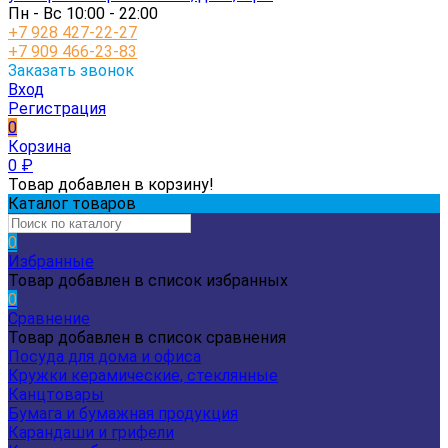
Пн - Вс 10:00 - 22:00
+7 928 427-22-27
+7 909 466-23-83
Заказать звонок
Вход
Регистрация
0
Корзина
0
₽
Товар добавлен в корзину!
Каталог товаров
0
Избранные
Товар добавлен в список избранных
0
Сравнение
Товар добавлен в список сравнения
Посуда для дома и офиса
Кружки керамические, стеклянные
Канцтовары
Бумага и бумажная продукция
Карандаши и грифели