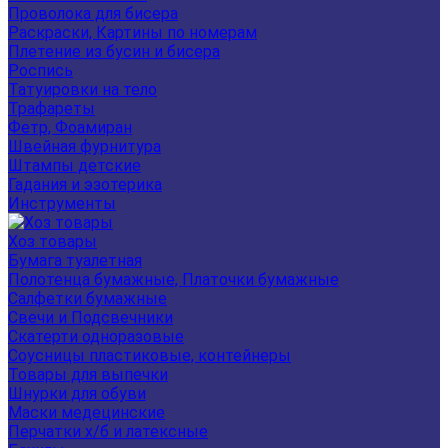
Проволока для бисера
Раскраски, Картины по номерам
Плетение из бусин и бисера
Роспись
Татуировки на тело
Трафареты
Фетр, Фоамиран
Швейная фурнитура
Штампы детские
Гадания и эзотерика
Инструменты
Хоз товары
Бумага туалетная
Полотенца бумажные, Платочки бумажные
Салфетки бумажные
Свечи и Подсвечники
Скатерти одноразовые
Соусницы пластиковые, контейнеры
Товары для выпечки
Шнурки для обуви
Маски медецинские
Перчатки х/б и латексные