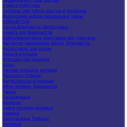
Сервировка стола, посуда
9 мая атрибутика
Топперы для торта, цветов и подарков
Воздушные и фольгированные шары
НОВЫЙ ГОД
Доски,флипчарты, аксессуары
Бумага для флипчартов
Информационные подставки для торговли
Магнитно-маркерные доски, Флипчарты
Аксессуары для досок
Игры и игрушки
Игрушки для девочек
Игры
Летние игрушки, каталки
Мыльные пузыри
Антистрессы и сквиши
Мячи, воланы, бадминтон
Пазлы
Погремушки
Брелоки
Книги пособия прописи
Книжки
Кроссворды, Ребусы.
Прописи