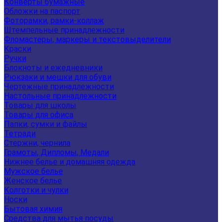
Конверты бумажные
Обложки на паспорт
Фоторамки, рамки-коллаж
Штемпельные принадлежности
Фломастеры, маркеры и текстовыделители
Краски
Ручки
Блокноты и ежедневники
Рюкзаки и мешки для обуви
Чертежные принадлежности
Настольные принадлежности
Товары для школы
Товары для офиса
Папки, сумки и файлы
Тетради
Стержни, чернила
Грамоты, Дипломы, Медали
Нижнее белье и домашняя одежда
Мужское белье
Женское белье
Колготки и чулки
Носки
Бытовая химия
Средства для мытья посуды