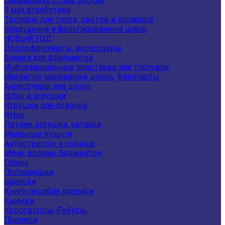
Сервировка стола, посуда
9 мая атрибутика
Топперы для торта, цветов и подарков
Воздушные и фольгированные шары
НОВЫЙ ГОД
Доски,флипчарты, аксессуары
Бумага для флипчартов
Информационные подставки для торговли
Магнитно-маркерные доски, Флипчарты
Аксессуары для досок
Игры и игрушки
Игрушки для девочек
Игры
Летние игрушки, каталки
Мыльные пузыри
Антистрессы и сквиши
Мячи, воланы, бадминтон
Пазлы
Погремушки
Брелоки
Книги пособия прописи
Книжки
Кроссворды, Ребусы.
Прописи