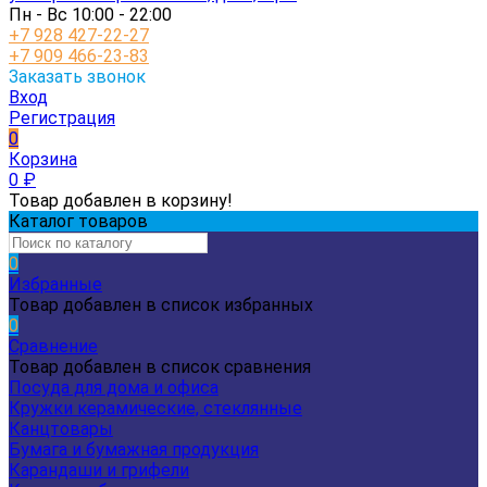
Пн - Вс 10:00 - 22:00
+7 928 427-22-27
+7 909 466-23-83
Заказать звонок
Вход
Регистрация
0
Корзина
0
₽
Товар добавлен в корзину!
Каталог товаров
0
Избранные
Товар добавлен в список избранных
0
Сравнение
Товар добавлен в список сравнения
Посуда для дома и офиса
Кружки керамические, стеклянные
Канцтовары
Бумага и бумажная продукция
Карандаши и грифели