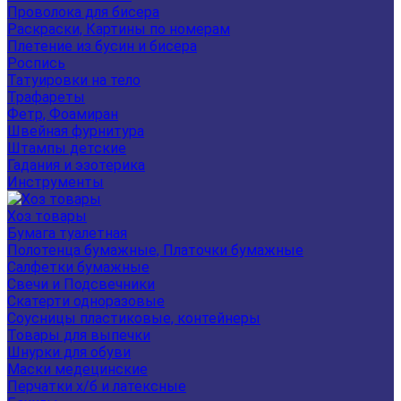
Проволока для бисера
Раскраски, Картины по номерам
Плетение из бусин и бисера
Роспись
Татуировки на тело
Трафареты
Фетр, Фоамиран
Швейная фурнитура
Штампы детские
Гадания и эзотерика
Инструменты
Хоз товары
Бумага туалетная
Полотенца бумажные, Платочки бумажные
Салфетки бумажные
Свечи и Подсвечники
Скатерти одноразовые
Соусницы пластиковые, контейнеры
Товары для выпечки
Шнурки для обуви
Маски медецинские
Перчатки х/б и латексные