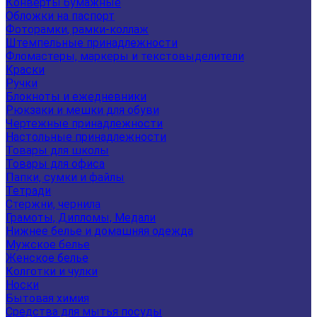
Конверты бумажные
Обложки на паспорт
Фоторамки, рамки-коллаж
Штемпельные принадлежности
Фломастеры, маркеры и текстовыделители
Краски
Ручки
Блокноты и ежедневники
Рюкзаки и мешки для обуви
Чертежные принадлежности
Настольные принадлежности
Товары для школы
Товары для офиса
Папки, сумки и файлы
Тетради
Стержни, чернила
Грамоты, Дипломы, Медали
Нижнее белье и домашняя одежда
Мужское белье
Женское белье
Колготки и чулки
Носки
Бытовая химия
Средства для мытья посуды