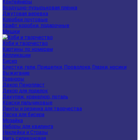
Контейнеры
Воздушно-пузырьковая плёнка
Джутовая веревка
Коробки почтовые
Крафт коробки, подарочные
Мешки
Хоби и творчество
Картины по номерам
Аппликации
Бисер
Блестки, гели, Прищепки, Проволока, Глазки, носики
Выжигание
Гравюры
Декор Пенопласт
Декор для поделок
Декупаж, кракелюр, поталь
Краски пальчиковые
Ленты и резинка для творчества
Леска для бисера
Мозайка
Наборы для квилинга
Наклейки и Стразы
Нить силиконовая