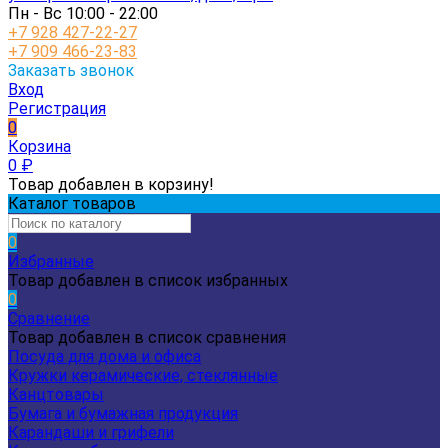
Пн - Вс 10:00 - 22:00
+7 928 427-22-27
+7 909 466-23-83
Заказать звонок
Вход
Регистрация
0
Корзина
0
₽
Товар добавлен в корзину!
Каталог товаров
0
Избранные
Товар добавлен в список избранных
0
Сравнение
Товар добавлен в список сравнения
Посуда для дома и офиса
Кружки керамические, стеклянные
Канцтовары
Бумага и бумажная продукция
Карандаши и грифели