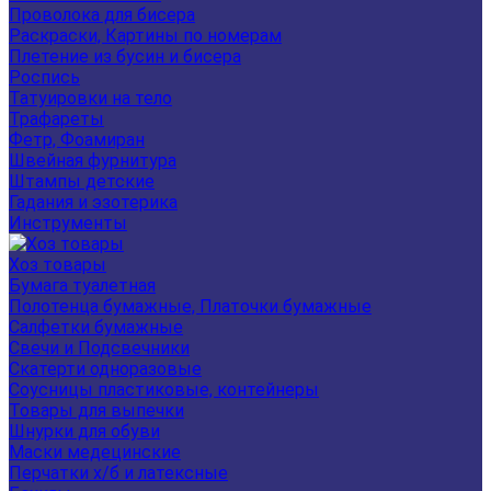
Проволока для бисера
Раскраски, Картины по номерам
Плетение из бусин и бисера
Роспись
Татуировки на тело
Трафареты
Фетр, Фоамиран
Швейная фурнитура
Штампы детские
Гадания и эзотерика
Инструменты
Хоз товары
Бумага туалетная
Полотенца бумажные, Платочки бумажные
Салфетки бумажные
Свечи и Подсвечники
Скатерти одноразовые
Соусницы пластиковые, контейнеры
Товары для выпечки
Шнурки для обуви
Маски медецинские
Перчатки х/б и латексные