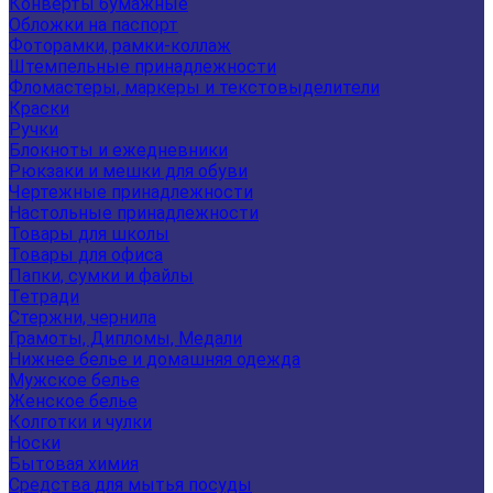
Конверты бумажные
Обложки на паспорт
Фоторамки, рамки-коллаж
Штемпельные принадлежности
Фломастеры, маркеры и текстовыделители
Краски
Ручки
Блокноты и ежедневники
Рюкзаки и мешки для обуви
Чертежные принадлежности
Настольные принадлежности
Товары для школы
Товары для офиса
Папки, сумки и файлы
Тетради
Стержни, чернила
Грамоты, Дипломы, Медали
Нижнее белье и домашняя одежда
Мужское белье
Женское белье
Колготки и чулки
Носки
Бытовая химия
Средства для мытья посуды