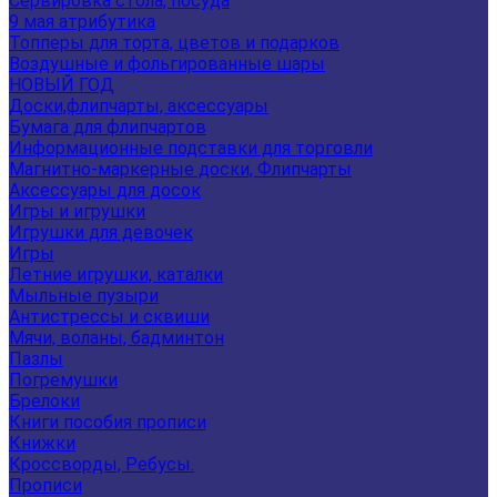
Сервировка стола, посуда
9 мая атрибутика
Топперы для торта, цветов и подарков
Воздушные и фольгированные шары
НОВЫЙ ГОД
Доски,флипчарты, аксессуары
Бумага для флипчартов
Информационные подставки для торговли
Магнитно-маркерные доски, Флипчарты
Аксессуары для досок
Игры и игрушки
Игрушки для девочек
Игры
Летние игрушки, каталки
Мыльные пузыри
Антистрессы и сквиши
Мячи, воланы, бадминтон
Пазлы
Погремушки
Брелоки
Книги пособия прописи
Книжки
Кроссворды, Ребусы.
Прописи