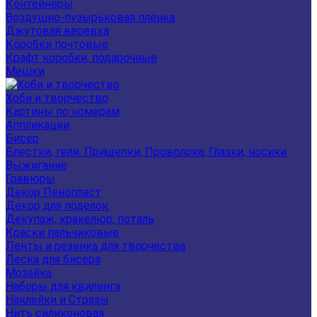
Контейнеры
Воздушно-пузырьковая плёнка
Джутовая веревка
Коробки почтовые
Крафт коробки, подарочные
Мешки
Хоби и творчество
Картины по номерам
Аппликации
Бисер
Блестки, гели, Прищепки, Проволока, Глазки, носики
Выжигание
Гравюры
Декор Пенопласт
Декор для поделок
Декупаж, кракелюр, поталь
Краски пальчиковые
Ленты и резинка для творчества
Леска для бисера
Мозайка
Наборы для квилинга
Наклейки и Стразы
Нить силиконовая