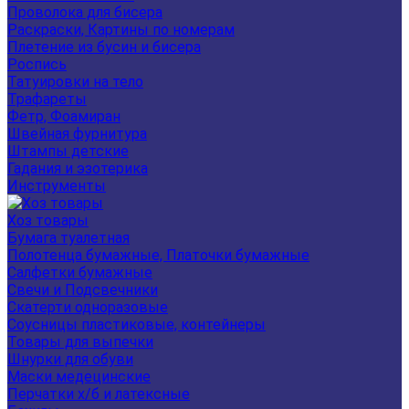
Проволока для бисера
Раскраски, Картины по номерам
Плетение из бусин и бисера
Роспись
Татуировки на тело
Трафареты
Фетр, Фоамиран
Швейная фурнитура
Штампы детские
Гадания и эзотерика
Инструменты
Хоз товары
Бумага туалетная
Полотенца бумажные, Платочки бумажные
Салфетки бумажные
Свечи и Подсвечники
Скатерти одноразовые
Соусницы пластиковые, контейнеры
Товары для выпечки
Шнурки для обуви
Маски медецинские
Перчатки х/б и латексные