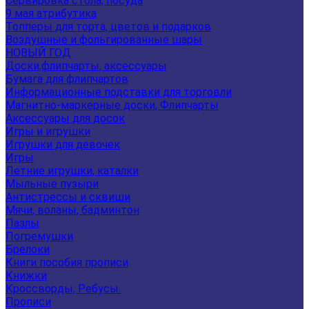
Сервировка стола, посуда
9 мая атрибутика
Топперы для торта, цветов и подарков
Воздушные и фольгированные шары
НОВЫЙ ГОД
Доски,флипчарты, аксессуары
Бумага для флипчартов
Информационные подставки для торговли
Магнитно-маркерные доски, Флипчарты
Аксессуары для досок
Игры и игрушки
Игрушки для девочек
Игры
Летние игрушки, каталки
Мыльные пузыри
Антистрессы и сквиши
Мячи, воланы, бадминтон
Пазлы
Погремушки
Брелоки
Книги пособия прописи
Книжки
Кроссворды, Ребусы.
Прописи