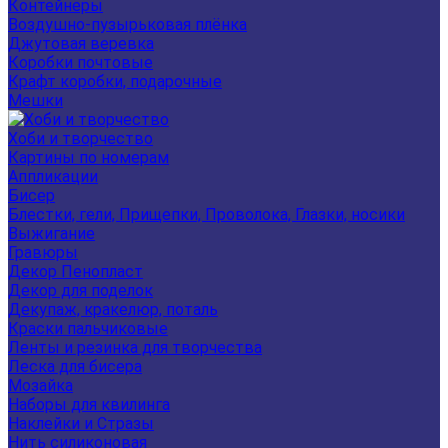
Контейнеры
Воздушно-пузырьковая плёнка
Джутовая веревка
Коробки почтовые
Крафт коробки, подарочные
Мешки
Хоби и творчество
Картины по номерам
Аппликации
Бисер
Блестки, гели, Прищепки, Проволока, Глазки, носики
Выжигание
Гравюры
Декор Пенопласт
Декор для поделок
Декупаж, кракелюр, поталь
Краски пальчиковые
Ленты и резинка для творчества
Леска для бисера
Мозайка
Наборы для квилинга
Наклейки и Стразы
Нить силиконовая