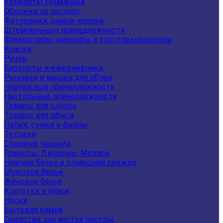
Конверты бумажные
Обложки на паспорт
Фоторамки, рамки-коллаж
Штемпельные принадлежности
Фломастеры, маркеры и текстовыделители
Краски
Ручки
Блокноты и ежедневники
Рюкзаки и мешки для обуви
Чертежные принадлежности
Настольные принадлежности
Товары для школы
Товары для офиса
Папки, сумки и файлы
Тетради
Стержни, чернила
Грамоты, Дипломы, Медали
Нижнее белье и домашняя одежда
Мужское белье
Женское белье
Колготки и чулки
Носки
Бытовая химия
Средства для мытья посуды