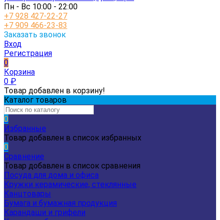
Пн - Вс 10:00 - 22:00
+7 928 427-22-27
+7 909 466-23-83
Заказать звонок
Вход
Регистрация
0
Корзина
0
₽
Товар добавлен в корзину!
Каталог товаров
0
Избранные
Товар добавлен в список избранных
0
Сравнение
Товар добавлен в список сравнения
Посуда для дома и офиса
Кружки керамические, стеклянные
Канцтовары
Бумага и бумажная продукция
Карандаши и грифели