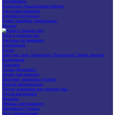
Контейнеры
Воздушно-пузырьковая плёнка
Джутовая веревка
Коробки почтовые
Крафт коробки, подарочные
Мешки
Хоби и творчество
Картины по номерам
Аппликации
Бисер
Блестки, гели, Прищепки, Проволока, Глазки, носики
Выжигание
Гравюры
Декор Пенопласт
Декор для поделок
Декупаж, кракелюр, поталь
Краски пальчиковые
Ленты и резинка для творчества
Леска для бисера
Мозайка
Наборы для квилинга
Наклейки и Стразы
Нить силиконовая