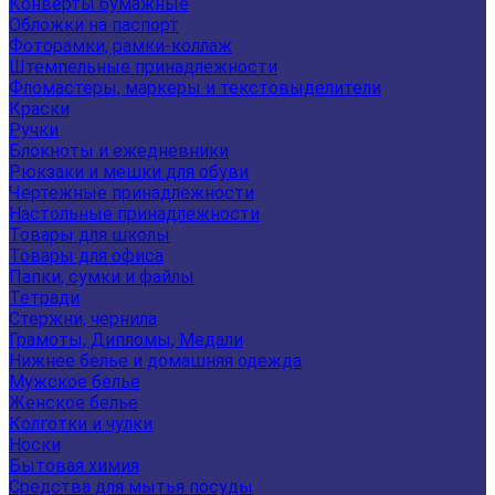
Конверты бумажные
Обложки на паспорт
Фоторамки, рамки-коллаж
Штемпельные принадлежности
Фломастеры, маркеры и текстовыделители
Краски
Ручки
Блокноты и ежедневники
Рюкзаки и мешки для обуви
Чертежные принадлежности
Настольные принадлежности
Товары для школы
Товары для офиса
Папки, сумки и файлы
Тетради
Стержни, чернила
Грамоты, Дипломы, Медали
Нижнее белье и домашняя одежда
Мужское белье
Женское белье
Колготки и чулки
Носки
Бытовая химия
Средства для мытья посуды