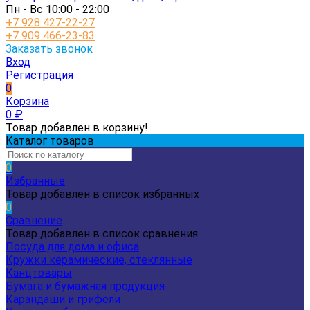
Пн - Вс 10:00 - 22:00
+7 928 427-22-27
+7 909 466-23-83
Заказать звонок
Вход
Регистрация
0
Корзина
0
₽
Товар добавлен в корзину!
Каталог товаров
0
Избранные
Товар добавлен в список избранных
0
Сравнение
Товар добавлен в список сравнения
Посуда для дома и офиса
Кружки керамические, стеклянные
Канцтовары
Бумага и бумажная продукция
Карандаши и грифели