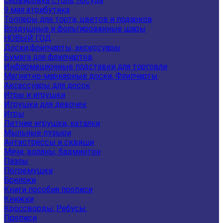
Сервировка стола, посуда
9 мая атрибутика
Топперы для торта, цветов и подарков
Воздушные и фольгированные шары
НОВЫЙ ГОД
Доски,флипчарты, аксессуары
Бумага для флипчартов
Информационные подставки для торговли
Магнитно-маркерные доски, Флипчарты
Аксессуары для досок
Игры и игрушки
Игрушки для девочек
Игры
Летние игрушки, каталки
Мыльные пузыри
Антистрессы и сквиши
Мячи, воланы, бадминтон
Пазлы
Погремушки
Брелоки
Книги пособия прописи
Книжки
Кроссворды, Ребусы.
Прописи