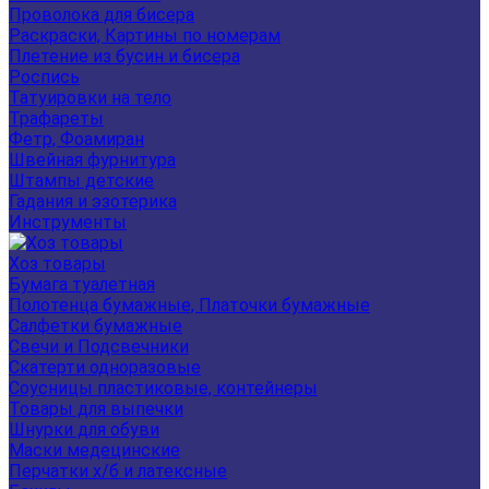
Проволока для бисера
Раскраски, Картины по номерам
Плетение из бусин и бисера
Роспись
Татуировки на тело
Трафареты
Фетр, Фоамиран
Швейная фурнитура
Штампы детские
Гадания и эзотерика
Инструменты
Хоз товары
Бумага туалетная
Полотенца бумажные, Платочки бумажные
Салфетки бумажные
Свечи и Подсвечники
Скатерти одноразовые
Соусницы пластиковые, контейнеры
Товары для выпечки
Шнурки для обуви
Маски медецинские
Перчатки х/б и латексные