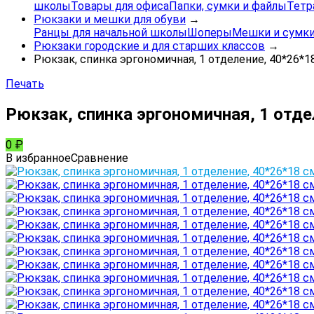
школы
Товары для офиса
Папки, сумки и файлы
Тетр
Рюкзаки и мешки для обуви
→
Ранцы для начальной школы
Шоперы
Мешки и сумки
Рюкзаки городские и для старших классов
→
Рюкзак, спинка эргономичная, 1 отделение, 40*26*18 
Печать
Рюкзак, спинка эргономичная, 1 отдел
0
₽
В избранное
Сравнение