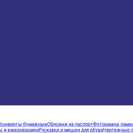
Конверты бумажные
Обложки на паспорт
Фоторамки, рамк
ы и ежедневники
Рюкзаки и мешки для обуви
Чертежные 