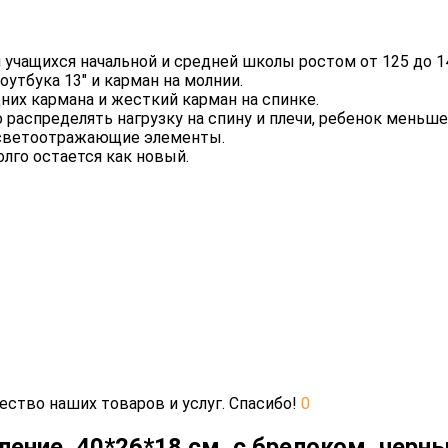
учащихся начальной и средней школы ростом от 125 до 1
утбука 13" и карман на молнии.
их кармана и жесткий карман на спинке.
распределять нагрузку на спину и плечи, ребенок меньше
т светоотражающие элементы.
лго остается как новый.
ество наших товаров и услуг. Спасибо!
0
ение, 40*26*18 см, с брелоком, черны