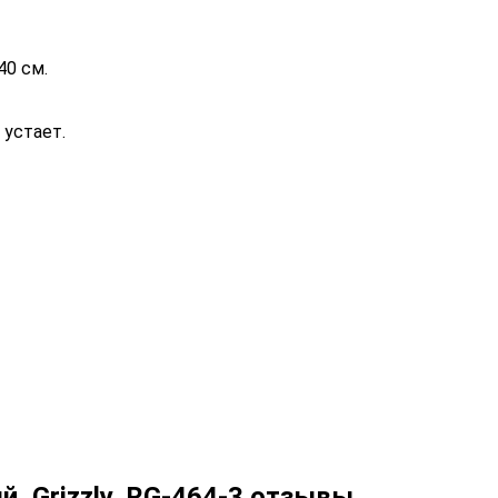
40 см.
 устает.
й, Grizzly, RG-464-3 отзывы