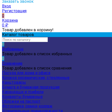
Заказать звонок
Вход
Регистрация
0
Корзина
0
₽
Товар добавлен в корзину!
Каталог товаров
0
Избранные
Товар добавлен в список избранных
0
Сравнение
Товар добавлен в список сравнения
Посуда для дома и офиса
Кружки керамические, стеклянные
Канцтовары
Бумага и бумажная продукция
Карандаши и грифели
Конверты бумажные
Обложки на паспорт
Фоторамки, рамки-коллаж
Штемпельные принадлежности