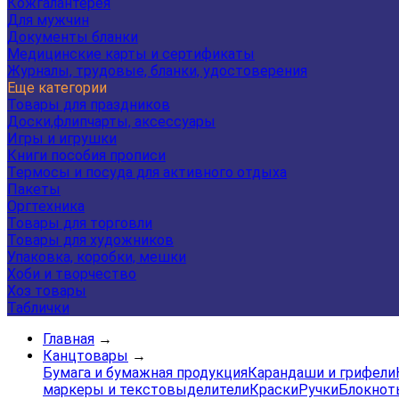
Кожгалантерея
Для мужчин
Документы бланки
Медицинские карты и сертификаты
Журналы, трудовые, бланки, удостоверения
Еще категории
Товары для праздников
Доски,флипчарты, аксессуары
Игры и игрушки
Книги пособия прописи
Термосы и посуда для активного отдыха
Пакеты
Оргтехника
Товары для торговли
Товары для художников
Упаковка, коробки, мешки
Хоби и творчество
Хоз товары
Таблички
Главная
→
Канцтовары
→
Бумага и бумажная продукция
Карандаши и грифели
маркеры и текстовыделители
Краски
Ручки
Блокнот