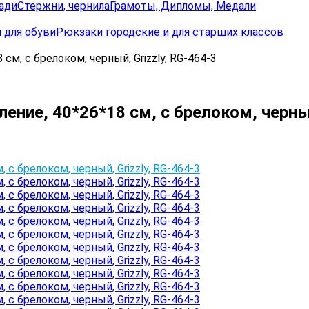
ади
Стержни, чернила
Грамоты, Дипломы, Медали
 для обуви
Рюкзаки городские и для старших классов
см, с брелоком, черный, Grizzly, RG-464-3
ение, 40*26*18 см, с брелоком, черный