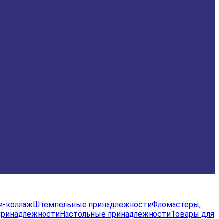
и-коллаж
Штемпельные принадлежности
Фломастеры,
принадлежности
Настольные принадлежности
Товары для