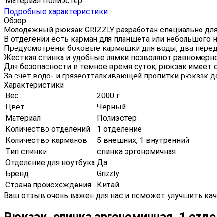
Материал
Полиэстер
Подробные характеристики
Обзор
Молодежный рюкзак GRIZZLY разработан специально для 
В отделении есть карман для планшета или небольшого но
Предусмотрены боковые кармашки для воды, два передн
Жесткая спинка и удобные лямки позволяют равномерно 
Для безопасности в темное время суток, рюкзак имее
За счет водо- и грязеотталкивающей пропитки рюкзак до
Характеристики
Вес
2000 г
Цвет
Черный
Материал
Полиэстер
Количество отделений
1 отделение
Количество карманов
5 внешних, 1 внутренний
Тип спинки
спинка эргономичная
Отделение для ноутбука
Да
Бренд
Grizzly
Страна происхождения
Китай
Ваш отзыв очень важен для нас и поможет улучшить кач
Рюкзак, спинка эргономичная, 1 отдел