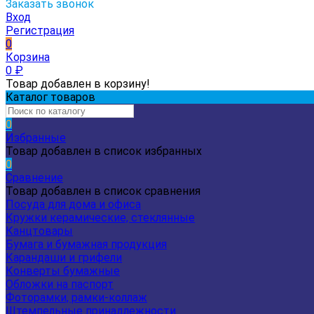
Заказать звонок
Вход
Регистрация
0
Корзина
0
₽
Товар добавлен в корзину!
Каталог товаров
0
Избранные
Товар добавлен в список избранных
0
Сравнение
Товар добавлен в список сравнения
Посуда для дома и офиса
Кружки керамические, стеклянные
Канцтовары
Бумага и бумажная продукция
Карандаши и грифели
Конверты бумажные
Обложки на паспорт
Фоторамки, рамки-коллаж
Штемпельные принадлежности