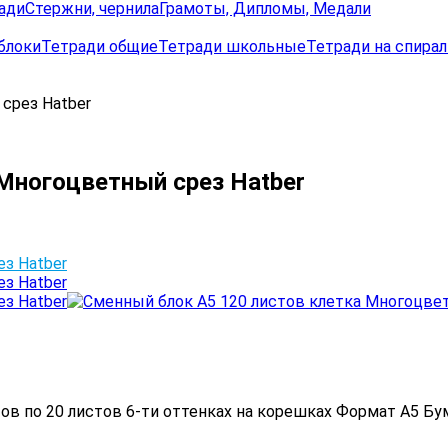
ади
Стержни, чернила
Грамоты, Дипломы, Медали
блоки
Тетради общие
Тетради школьные
Тетради на спирал
срез Hatber
Многоцветный срез Hatber
тов по 20 листов 6-ти оттенках на корешках Формат А5 Бу