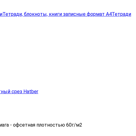
и
Тетради, блокноты, книги записные формат А4
Тетради
мага - офсетная плотностью 60г/м2