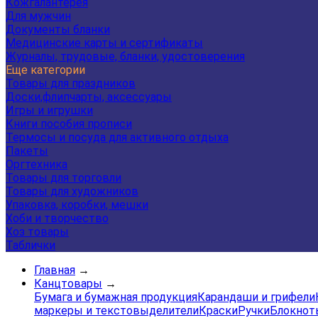
Кожгалантерея
Для мужчин
Документы бланки
Медицинские карты и сертификаты
Журналы, трудовые, бланки, удостоверения
Еще категории
Товары для праздников
Доски,флипчарты, аксессуары
Игры и игрушки
Книги пособия прописи
Термосы и посуда для активного отдыха
Пакеты
Оргтехника
Товары для торговли
Товары для художников
Упаковка, коробки, мешки
Хоби и творчество
Хоз товары
Таблички
Главная
→
Канцтовары
→
Бумага и бумажная продукция
Карандаши и грифели
маркеры и текстовыделители
Краски
Ручки
Блокнот