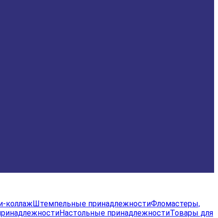
и-коллаж
Штемпельные принадлежности
Фломастеры,
принадлежности
Настольные принадлежности
Товары для