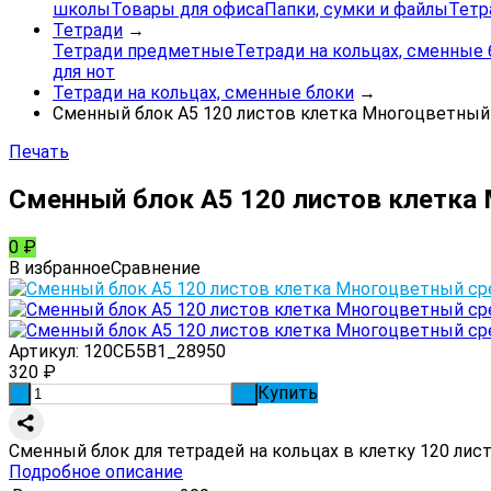
школы
Товары для офиса
Папки, сумки и файлы
Тетр
Тетради
→
Тетради предметные
Тетради на кольцах, сменные 
для нот
Тетради на кольцах, сменные блоки
→
Сменный блок А5 120 листов клетка Многоцветный 
Печать
Сменный блок А5 120 листов клетка 
0
₽
В избранное
Сравнение
Артикул:
120СБ5В1_28950
320
₽
Купить
-
+
Сменный блок для тетрадей на кольцах в клетку 120 лис
Подробное описание