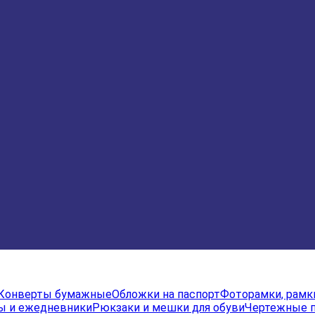
Конверты бумажные
Обложки на паспорт
Фоторамки, рамк
ы и ежедневники
Рюкзаки и мешки для обуви
Чертежные 