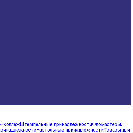
и-коллаж
Штемпельные принадлежности
Фломастеры,
принадлежности
Настольные принадлежности
Товары для