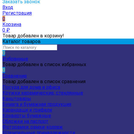
Заказать звонок
Вход
Регистрация
0
Корзина
0
₽
Товар добавлен в корзину!
Каталог товаров
0
Избранные
Товар добавлен в список избранных
0
Сравнение
Товар добавлен в список сравнения
Посуда для дома и офиса
Кружки керамические, стеклянные
Канцтовары
Бумага и бумажная продукция
Карандаши и грифели
Конверты бумажные
Обложки на паспорт
Фоторамки, рамки-коллаж
Штемпельные принадлежности