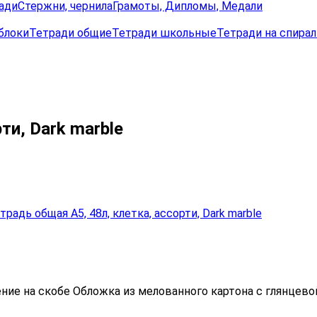
ади
Стержни, чернила
Грамоты, Дипломы, Медали
блоки
Тетради общие
Тетради школьные
Тетради на спирал
ти, Dark marble
ение на скобе Обложка из мелованного картона с глянцево