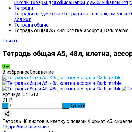
школы
Товары для офиса
Папки, сумки и файлы
Тетр
Тетради
→
Тетради предметные
Тетради на кольцах, сменные 
для нот
Тетради общие
→
Тетрадь общая А5, 48л, клетка, ассорти, Dark marble
Печать
Тетрадь общая А5, 48л, клетка, ассор
0
₽
В избранное
Сравнение
Артикул:
241513
71
₽
Купить
-
+
Тетрадь 48 листов в клетку с полями Формат А5, скрепл
Подробное описание