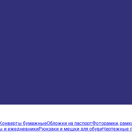
Конверты бумажные
Обложки на паспорт
Фоторамки, рамк
ы и ежедневники
Рюкзаки и мешки для обуви
Чертежные 