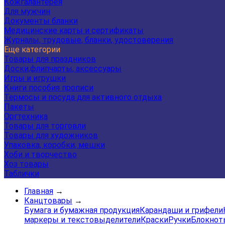
Кожгалантерея
Для мужчин
Документы бланки
Медицинские карты и сертификаты
Журналы, трудовые, бланки, удостоверения
Еще категории
Товары для праздников
Доски,флипчарты, аксессуары
Игры и игрушки
Книги пособия прописи
Термосы и посуда для активного отдыха
Пакеты
Оргтехника
Товары для торговли
Товары для художников
Упаковка, коробки, мешки
Хоби и творчество
Хоз товары
Таблички
Главная
→
Канцтовары
→
Бумага и бумажная продукция
Карандаши и грифели
маркеры и текстовыделители
Краски
Ручки
Блокнот