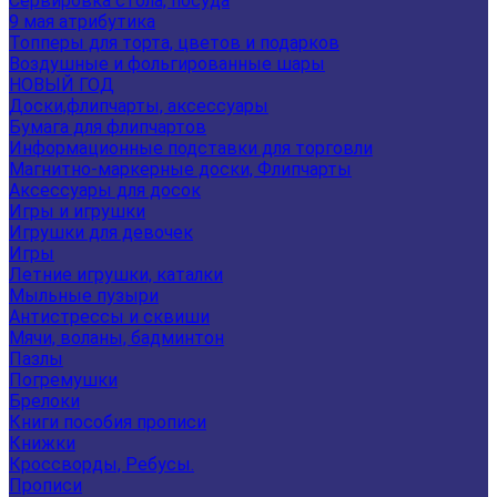
Сервировка стола, посуда
9 мая атрибутика
Топперы для торта, цветов и подарков
Воздушные и фольгированные шары
НОВЫЙ ГОД
Доски,флипчарты, аксессуары
Бумага для флипчартов
Информационные подставки для торговли
Магнитно-маркерные доски, Флипчарты
Аксессуары для досок
Игры и игрушки
Игрушки для девочек
Игры
Летние игрушки, каталки
Мыльные пузыри
Антистрессы и сквиши
Мячи, воланы, бадминтон
Пазлы
Погремушки
Брелоки
Книги пособия прописи
Книжки
Кроссворды, Ребусы.
Прописи