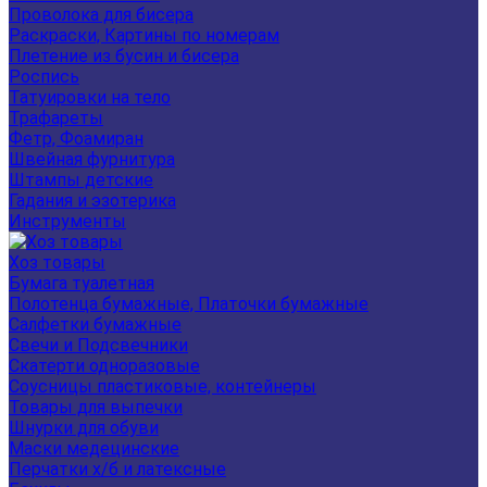
Проволока для бисера
Раскраски, Картины по номерам
Плетение из бусин и бисера
Роспись
Татуировки на тело
Трафареты
Фетр, Фоамиран
Швейная фурнитура
Штампы детские
Гадания и эзотерика
Инструменты
Хоз товары
Бумага туалетная
Полотенца бумажные, Платочки бумажные
Салфетки бумажные
Свечи и Подсвечники
Скатерти одноразовые
Соусницы пластиковые, контейнеры
Товары для выпечки
Шнурки для обуви
Маски медецинские
Перчатки х/б и латексные