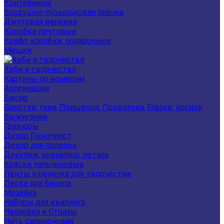
Контейнеры
Воздушно-пузырьковая плёнка
Джутовая веревка
Коробки почтовые
Крафт коробки, подарочные
Мешки
Хоби и творчество
Картины по номерам
Аппликации
Бисер
Блестки, гели, Прищепки, Проволока, Глазки, носики
Выжигание
Гравюры
Декор Пенопласт
Декор для поделок
Декупаж, кракелюр, поталь
Краски пальчиковые
Ленты и резинка для творчества
Леска для бисера
Мозайка
Наборы для квилинга
Наклейки и Стразы
Нить силиконовая