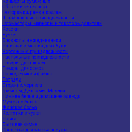
Конверты бумажные
Обложки на паспорт
Фоторамки, рамки-коллаж
Штемпельные принадлежности
Фломастеры, маркеры и текстовыделители
Краски
Ручки
Блокноты и ежедневники
Рюкзаки и мешки для обуви
Чертежные принадлежности
Настольные принадлежности
Товары для школы
Товары для офиса
Папки, сумки и файлы
Тетради
Стержни, чернила
Грамоты, Дипломы, Медали
Нижнее белье и домашняя одежда
Мужское белье
Женское белье
Колготки и чулки
Носки
Бытовая химия
Средства для мытья посуды