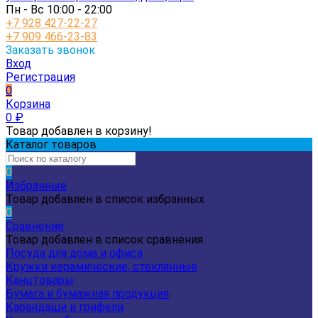
Пн - Вс 10:00 - 22:00
+7 928 427-22-27
+7 909 466-23-83
Заказать звонок
Вход
Регистрация
0
Корзина
0
₽
Товар добавлен в корзину!
Каталог товаров
0
Избранные
Товар добавлен в список избранных
0
Сравнение
Товар добавлен в список сравнения
Посуда для дома и офиса
Кружки керамические, стеклянные
Канцтовары
Бумага и бумажная продукция
Карандаши и грифели