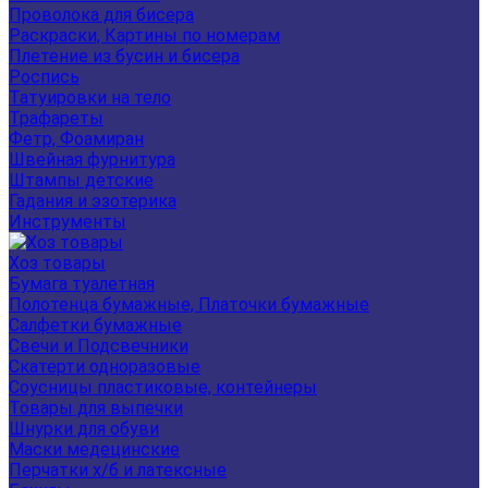
Проволока для бисера
Раскраски, Картины по номерам
Плетение из бусин и бисера
Роспись
Татуировки на тело
Трафареты
Фетр, Фоамиран
Швейная фурнитура
Штампы детские
Гадания и эзотерика
Инструменты
Хоз товары
Бумага туалетная
Полотенца бумажные, Платочки бумажные
Салфетки бумажные
Свечи и Подсвечники
Скатерти одноразовые
Соусницы пластиковые, контейнеры
Товары для выпечки
Шнурки для обуви
Маски медецинские
Перчатки х/б и латексные