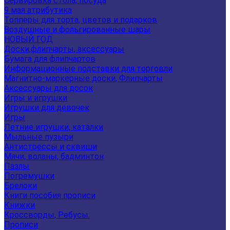
Сервировка стола, посуда
9 мая атрибутика
Топперы для торта, цветов и подарков
Воздушные и фольгированные шары
НОВЫЙ ГОД
Доски,флипчарты, аксессуары
Бумага для флипчартов
Информационные подставки для торговли
Магнитно-маркерные доски, Флипчарты
Аксессуары для досок
Игры и игрушки
Игрушки для девочек
Игры
Летние игрушки, каталки
Мыльные пузыри
Антистрессы и сквиши
Мячи, воланы, бадминтон
Пазлы
Погремушки
Брелоки
Книги пособия прописи
Книжки
Кроссворды, Ребусы.
Прописи