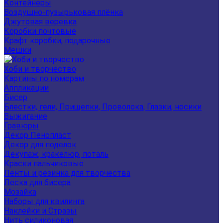
Контейнеры
Воздушно-пузырьковая плёнка
Джутовая веревка
Коробки почтовые
Крафт коробки, подарочные
Мешки
Хоби и творчество
Картины по номерам
Аппликации
Бисер
Блестки, гели, Прищепки, Проволока, Глазки, носики
Выжигание
Гравюры
Декор Пенопласт
Декор для поделок
Декупаж, кракелюр, поталь
Краски пальчиковые
Ленты и резинка для творчества
Леска для бисера
Мозайка
Наборы для квилинга
Наклейки и Стразы
Нить силиконовая