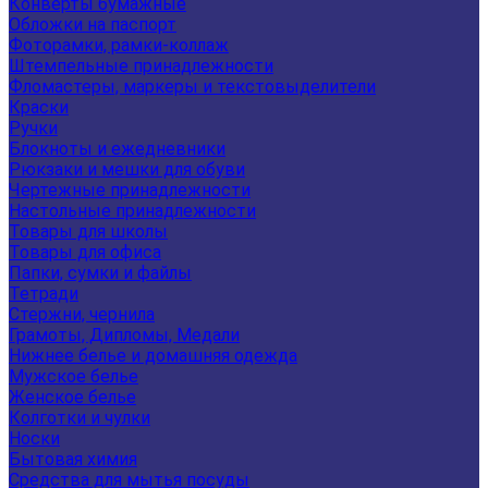
Конверты бумажные
Обложки на паспорт
Фоторамки, рамки-коллаж
Штемпельные принадлежности
Фломастеры, маркеры и текстовыделители
Краски
Ручки
Блокноты и ежедневники
Рюкзаки и мешки для обуви
Чертежные принадлежности
Настольные принадлежности
Товары для школы
Товары для офиса
Папки, сумки и файлы
Тетради
Стержни, чернила
Грамоты, Дипломы, Медали
Нижнее белье и домашняя одежда
Мужское белье
Женское белье
Колготки и чулки
Носки
Бытовая химия
Средства для мытья посуды