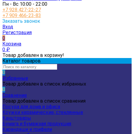
Пн - Вс 10:00 - 22:00
+7 928 427-22-27
+7 909 466-23-83
Заказать звонок
Вход
Регистрация
0
Корзина
0
₽
Товар добавлен в корзину!
Каталог товаров
0
Избранные
Товар добавлен в список избранных
0
Сравнение
Товар добавлен в список сравнения
Посуда для дома и офиса
Кружки керамические, стеклянные
Канцтовары
Бумага и бумажная продукция
Карандаши и грифели