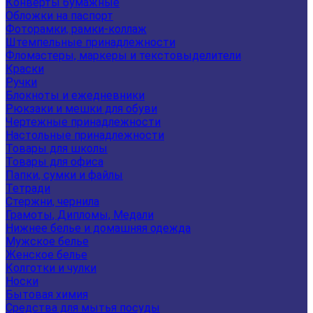
Конверты бумажные
Обложки на паспорт
Фоторамки, рамки-коллаж
Штемпельные принадлежности
Фломастеры, маркеры и текстовыделители
Краски
Ручки
Блокноты и ежедневники
Рюкзаки и мешки для обуви
Чертежные принадлежности
Настольные принадлежности
Товары для школы
Товары для офиса
Папки, сумки и файлы
Тетради
Стержни, чернила
Грамоты, Дипломы, Медали
Нижнее белье и домашняя одежда
Мужское белье
Женское белье
Колготки и чулки
Носки
Бытовая химия
Средства для мытья посуды