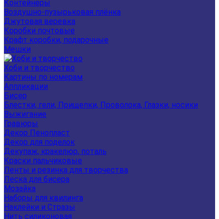
Контейнеры
Воздушно-пузырьковая плёнка
Джутовая веревка
Коробки почтовые
Крафт коробки, подарочные
Мешки
Хоби и творчество
Картины по номерам
Аппликации
Бисер
Блестки, гели, Прищепки, Проволока, Глазки, носики
Выжигание
Гравюры
Декор Пенопласт
Декор для поделок
Декупаж, кракелюр, поталь
Краски пальчиковые
Ленты и резинка для творчества
Леска для бисера
Мозайка
Наборы для квилинга
Наклейки и Стразы
Нить силиконовая