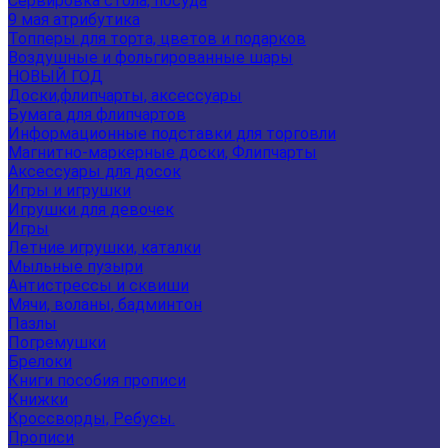
Сервировка стола, посуда
9 мая атрибутика
Топперы для торта, цветов и подарков
Воздушные и фольгированные шары
НОВЫЙ ГОД
Доски,флипчарты, аксессуары
Бумага для флипчартов
Информационные подставки для торговли
Магнитно-маркерные доски, Флипчарты
Аксессуары для досок
Игры и игрушки
Игрушки для девочек
Игры
Летние игрушки, каталки
Мыльные пузыри
Антистрессы и сквиши
Мячи, воланы, бадминтон
Пазлы
Погремушки
Брелоки
Книги пособия прописи
Книжки
Кроссворды, Ребусы.
Прописи