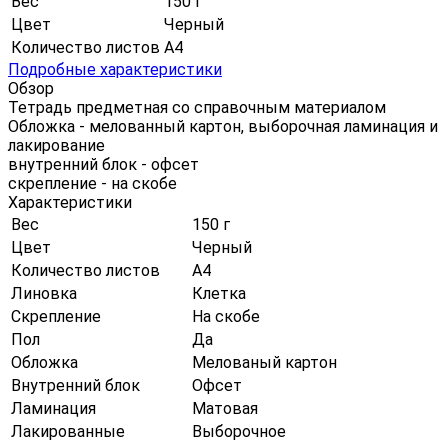
Вес
150 г
Цвет
Черный
Количество листов
А4
Подробные характеристики
Обзор
Тетрадь предметная со справочным материалом
Обложка - мелованный картон, выборочная ламинация и
лакирование
внутренний блок - офсет
скрепление - на скобе
Характеристики
Вес
150 г
Цвет
Черный
Количество листов
А4
Линовка
Клетка
Скрепление
На скобе
Пол
Да
Обложка
Мелованый картон
Внутренний блок
Офсет
Ламинация
Матовая
Лакированные
Выборочное