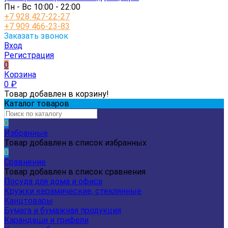
Пн - Вс 10:00 - 22:00
+7 928 427-22-27
+7 909 466-23-83
Заказать звонок
Вход
Регистрация
0
Корзина
0
₽
Товар добавлен в корзину!
Каталог товаров
0
Избранные
Товар добавлен в список избранных
0
Сравнение
Товар добавлен в список сравнения
Посуда для дома и офиса
Кружки керамические, стеклянные
Канцтовары
Бумага и бумажная продукция
Карандаши и грифели