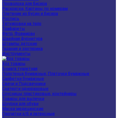
Проволока для бисера
Раскраски, Картины по номерам
Плетение из бусин и бисера
Роспись
Татуировки на тело
Трафареты
Фетр, Фоамиран
Швейная фурнитура
Штампы детские
Гадания и эзотерика
Инструменты
Хоз товары
Бумага туалетная
Полотенца бумажные, Платочки бумажные
Салфетки бумажные
Свечи и Подсвечники
Скатерти одноразовые
Соусницы пластиковые, контейнеры
Товары для выпечки
Шнурки для обуви
Маски медецинские
Перчатки х/б и латексные