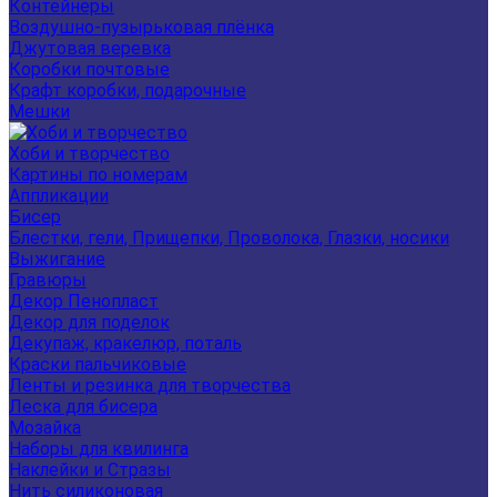
Контейнеры
Воздушно-пузырьковая плёнка
Джутовая веревка
Коробки почтовые
Крафт коробки, подарочные
Мешки
Хоби и творчество
Картины по номерам
Аппликации
Бисер
Блестки, гели, Прищепки, Проволока, Глазки, носики
Выжигание
Гравюры
Декор Пенопласт
Декор для поделок
Декупаж, кракелюр, поталь
Краски пальчиковые
Ленты и резинка для творчества
Леска для бисера
Мозайка
Наборы для квилинга
Наклейки и Стразы
Нить силиконовая