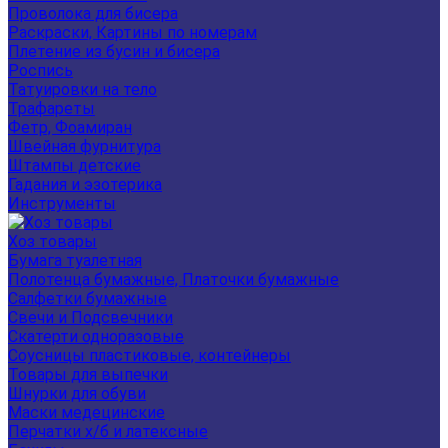
Проволока для бисера
Раскраски, Картины по номерам
Плетение из бусин и бисера
Роспись
Татуировки на тело
Трафареты
Фетр, Фоамиран
Швейная фурнитура
Штампы детские
Гадания и эзотерика
Инструменты
Хоз товары
Бумага туалетная
Полотенца бумажные, Платочки бумажные
Салфетки бумажные
Свечи и Подсвечники
Скатерти одноразовые
Соусницы пластиковые, контейнеры
Товары для выпечки
Шнурки для обуви
Маски медецинские
Перчатки х/б и латексные