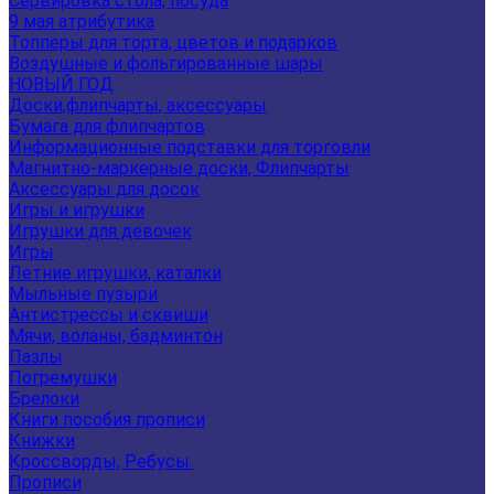
Сервировка стола, посуда
9 мая атрибутика
Топперы для торта, цветов и подарков
Воздушные и фольгированные шары
НОВЫЙ ГОД
Доски,флипчарты, аксессуары
Бумага для флипчартов
Информационные подставки для торговли
Магнитно-маркерные доски, Флипчарты
Аксессуары для досок
Игры и игрушки
Игрушки для девочек
Игры
Летние игрушки, каталки
Мыльные пузыри
Антистрессы и сквиши
Мячи, воланы, бадминтон
Пазлы
Погремушки
Брелоки
Книги пособия прописи
Книжки
Кроссворды, Ребусы.
Прописи