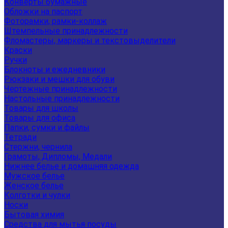
Конверты бумажные
Обложки на паспорт
Фоторамки, рамки-коллаж
Штемпельные принадлежности
Фломастеры, маркеры и текстовыделители
Краски
Ручки
Блокноты и ежедневники
Рюкзаки и мешки для обуви
Чертежные принадлежности
Настольные принадлежности
Товары для школы
Товары для офиса
Папки, сумки и файлы
Тетради
Стержни, чернила
Грамоты, Дипломы, Медали
Нижнее белье и домашняя одежда
Мужское белье
Женское белье
Колготки и чулки
Носки
Бытовая химия
Средства для мытья посуды