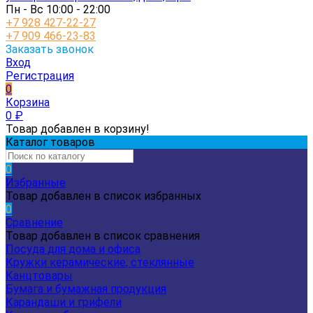
Пн - Вс 10:00 - 22:00
+7 928 427-22-27
+7 909 466-23-83
Заказать звонок
Вход
Регистрация
0
Корзина
0
₽
Товар добавлен в корзину!
Каталог товаров
0
Избранные
Товар добавлен в список избранных
0
Сравнение
Товар добавлен в список сравнения
Посуда для дома и офиса
Кружки керамические, стеклянные
Канцтовары
Бумага и бумажная продукция
Карандаши и грифели