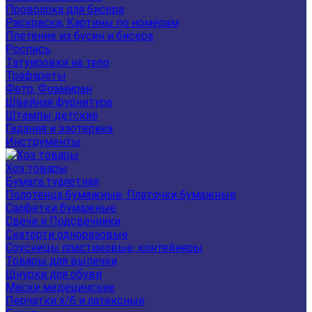
Проволока для бисера
Раскраски, Картины по номерам
Плетение из бусин и бисера
Роспись
Татуировки на тело
Трафареты
Фетр, Фоамиран
Швейная фурнитура
Штампы детские
Гадания и эзотерика
Инструменты
Хоз товары
Бумага туалетная
Полотенца бумажные, Платочки бумажные
Салфетки бумажные
Свечи и Подсвечники
Скатерти одноразовые
Соусницы пластиковые, контейнеры
Товары для выпечки
Шнурки для обуви
Маски медецинские
Перчатки х/б и латексные