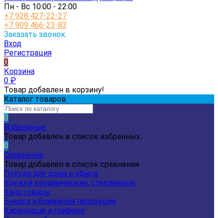
Пн - Вс 10:00 - 22:00
+7 928 427-22-27
+7 909 466-23-83
Заказать звонок
Вход
Регистрация
0
Корзина
0
₽
Товар добавлен в корзину!
Каталог товаров
0
Избранные
Товар добавлен в список избранных
0
Сравнение
Товар добавлен в список сравнения
Посуда для дома и офиса
Кружки керамические, стеклянные
Канцтовары
Бумага и бумажная продукция
Карандаши и грифели