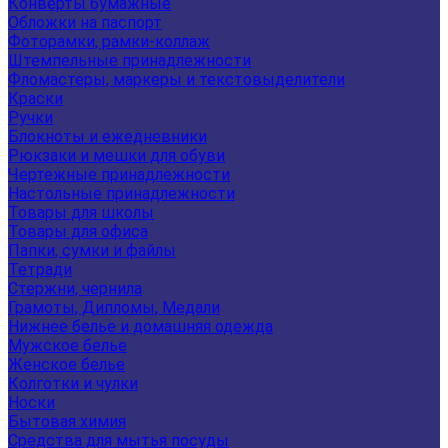
Конверты бумажные
Обложки на паспорт
Фоторамки, рамки-коллаж
Штемпельные принадлежности
Фломастеры, маркеры и текстовыделители
Краски
Ручки
Блокноты и ежедневники
Рюкзаки и мешки для обуви
Чертежные принадлежности
Настольные принадлежности
Товары для школы
Товары для офиса
Папки, сумки и файлы
Тетради
Стержни, чернила
Грамоты, Дипломы, Медали
Нижнее белье и домашняя одежда
Мужское белье
Женское белье
Колготки и чулки
Носки
Бытовая химия
Средства для мытья посуды