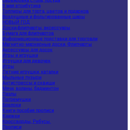
Сервировка стола, посуда
9 мая атрибутика
Топперы для торта, цветов и подарков
Воздушные и фольгированные шары
НОВЫЙ ГОД
Доски,флипчарты, аксессуары
Бумага для флипчартов
Информационные подставки для торговли
Магнитно-маркерные доски, Флипчарты
Аксессуары для досок
Игры и игрушки
Игрушки для девочек
Игры
Летние игрушки, каталки
Мыльные пузыри
Антистрессы и сквиши
Мячи, воланы, бадминтон
Пазлы
Погремушки
Брелоки
Книги пособия прописи
Книжки
Кроссворды, Ребусы.
Прописи