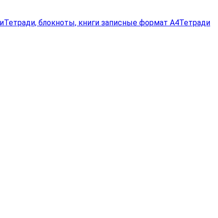
и
Тетради, блокноты, книги записные формат А4
Тетради