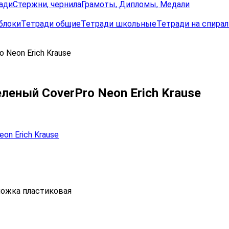
ади
Стержни, чернила
Грамоты, Дипломы, Медали
блоки
Тетради общие
Тетради школьные
Тетради на спирал
 Neon Erich Krause
леный CoverPrо Neon Erich Krause
ложка пластиковая