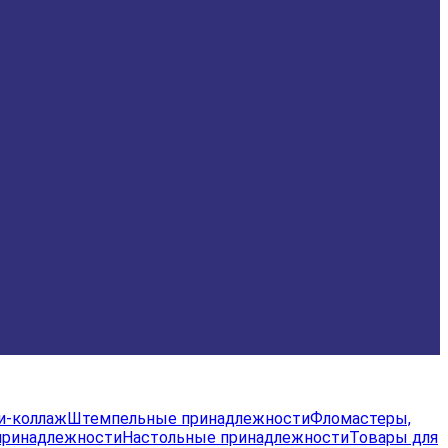
и-коллаж
Штемпельные принадлежности
Фломастеры,
принадлежности
Настольные принадлежности
Товары для