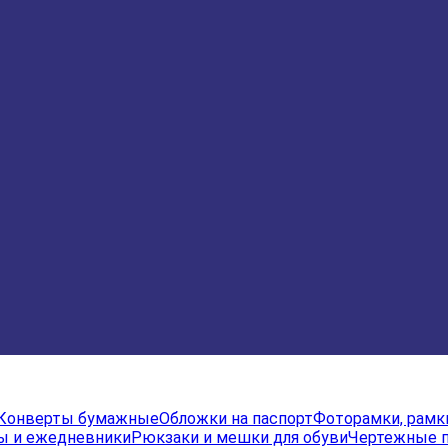
Конверты бумажные
Обложки на паспорт
Фоторамки, рамк
ы и ежедневники
Рюкзаки и мешки для обуви
Чертежные 