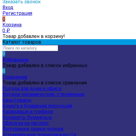
Заказать звонок
Вход
Регистрация
0
Корзина
0
₽
Товар добавлен в корзину!
Каталог товаров
0
Избранные
Товар добавлен в список избранных
0
Сравнение
Товар добавлен в список сравнения
Посуда для дома и офиса
Кружки керамические, стеклянные
Канцтовары
Бумага и бумажная продукция
Карандаши и грифели
Конверты бумажные
Обложки на паспорт
Фоторамки, рамки-коллаж
Штемпельные принадлежности