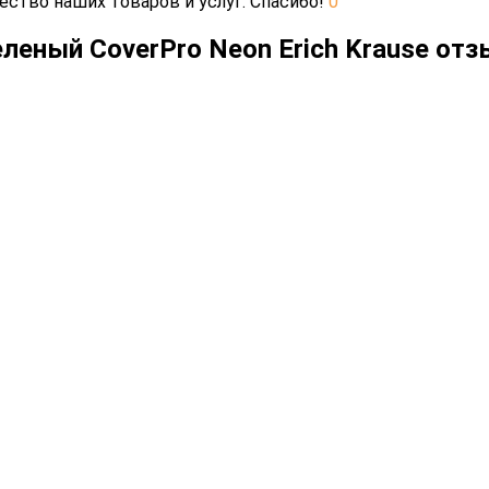
ество наших товаров и услуг. Спасибо!
0
еленый CoverPrо Neon Erich Krause от