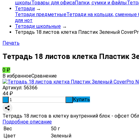
школы
Товары для офиса
Папки, сумки и файлы
Тетр
Тетради
→
Тетради предметные
Тетради на кольцах, сменные 
для нот
Тетради школьные
→
Тетрадь 18 листов клетка Пластик Зеленый CoverPrо
Печать
Тетрадь 18 листов клетка Пластик Зе
0
₽
В избранное
Сравнение
Артикул:
56366
44
₽
Купить
-
+
Тетрадь 18 листов в клетку внутренний блок - офсет Об
Подробное описание
Вес
50 г
Цвет
Зеленый