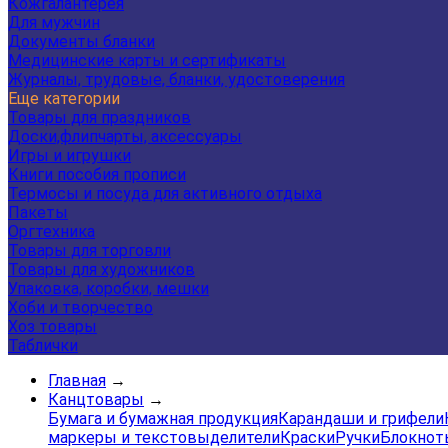
Кожгалантерея
Для мужчин
Документы бланки
Медицинские карты и сертификаты
Журналы, трудовые, бланки, удостоверения
Еще категории
Товары для праздников
Доски,флипчарты, аксессуары
Игры и игрушки
Книги пособия прописи
Термосы и посуда для активного отдыха
Пакеты
Оргтехника
Товары для торговли
Товары для художников
Упаковка, коробки, мешки
Хоби и творчество
Хоз товары
Таблички
Главная
→
Канцтовары
→
Бумага и бумажная продукция
Карандаши и грифели
маркеры и текстовыделители
Краски
Ручки
Блокнот