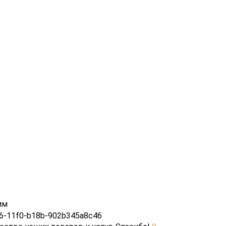
мм
6-11f0-b18b-902b345a8c46