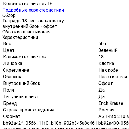
Количество листов
18
Подробные характеристики
Обзор
Тетрадь 18 листов в клетку
внутренний блок - офсет
Обложка пластиковая
Характеристики
Вес
50 г
Цвет
Зеленый
Количество листов
18
Линовка
Клетка
Скрепление
На скобе
Обложка
Пластиковая
Внутренний блок
Офсет
Поля
Да
Титульный лист
Да
Бренд
Erich Krause
Страна происхождения
Россия
Формат
А5 148 х 210 
bb92a42f_0566_11f0_b18b_902b345a8c461
bb92a430-056