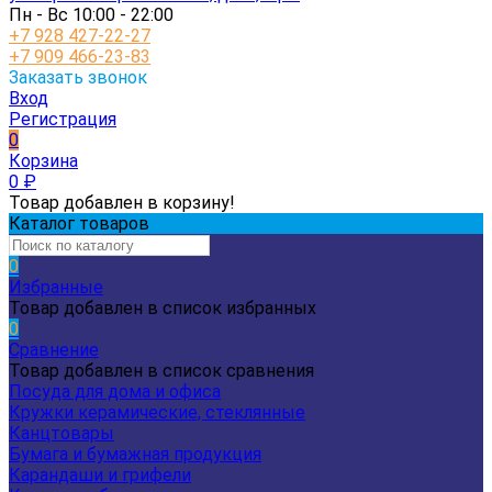
Пн - Вс 10:00 - 22:00
+7 928 427-22-27
+7 909 466-23-83
Заказать звонок
Вход
Регистрация
0
Корзина
0
₽
Товар добавлен в корзину!
Каталог товаров
0
Избранные
Товар добавлен в список избранных
0
Сравнение
Товар добавлен в список сравнения
Посуда для дома и офиса
Кружки керамические, стеклянные
Канцтовары
Бумага и бумажная продукция
Карандаши и грифели