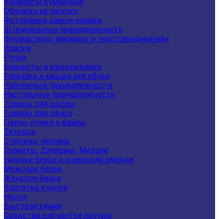
Конверты бумажные
Обложки на паспорт
Фоторамки, рамки-коллаж
Штемпельные принадлежности
Фломастеры, маркеры и текстовыделители
Краски
Ручки
Блокноты и ежедневники
Рюкзаки и мешки для обуви
Чертежные принадлежности
Настольные принадлежности
Товары для школы
Товары для офиса
Папки, сумки и файлы
Тетради
Стержни, чернила
Грамоты, Дипломы, Медали
Нижнее белье и домашняя одежда
Мужское белье
Женское белье
Колготки и чулки
Носки
Бытовая химия
Средства для мытья посуды