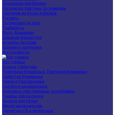
Проволока для бисера
Раскраски, Картины по номерам
Плетение из бусин и бисера
Роспись
Татуировки на тело
Трафареты
Фетр, Фоамиран
Швейная фурнитура
Штампы детские
Гадания и эзотерика
Инструменты
Хоз товары
Бумага туалетная
Полотенца бумажные, Платочки бумажные
Салфетки бумажные
Свечи и Подсвечники
Скатерти одноразовые
Соусницы пластиковые, контейнеры
Товары для выпечки
Шнурки для обуви
Маски медецинские
Перчатки х/б и латексные