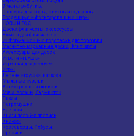
Сервировка стола, посуда
9 мая атрибутика
Топперы для торта, цветов и подарков
Воздушные и фольгированные шары
НОВЫЙ ГОД
Доски,флипчарты, аксессуары
Бумага для флипчартов
Информационные подставки для торговли
Магнитно-маркерные доски, Флипчарты
Аксессуары для досок
Игры и игрушки
Игрушки для девочек
Игры
Летние игрушки, каталки
Мыльные пузыри
Антистрессы и сквиши
Мячи, воланы, бадминтон
Пазлы
Погремушки
Брелоки
Книги пособия прописи
Книжки
Кроссворды, Ребусы.
Прописи