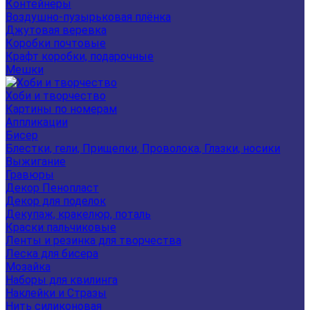
Контейнеры
Воздушно-пузырьковая плёнка
Джутовая веревка
Коробки почтовые
Крафт коробки, подарочные
Мешки
Хоби и творчество
Картины по номерам
Аппликации
Бисер
Блестки, гели, Прищепки, Проволока, Глазки, носики
Выжигание
Гравюры
Декор Пенопласт
Декор для поделок
Декупаж, кракелюр, поталь
Краски пальчиковые
Ленты и резинка для творчества
Леска для бисера
Мозайка
Наборы для квилинга
Наклейки и Стразы
Нить силиконовая