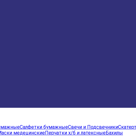
бумажные
Салфетки бумажные
Свечи и Подсвечники
Скатер
Маски медецинские
Перчатки х/б и латексные
Бахилы