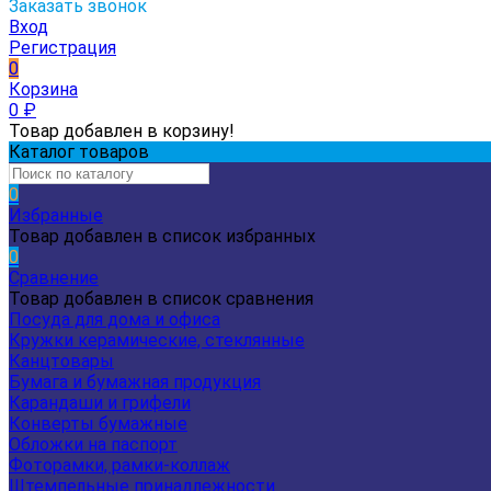
Заказать звонок
Вход
Регистрация
0
Корзина
0
₽
Товар добавлен в корзину!
Каталог товаров
0
Избранные
Товар добавлен в список избранных
0
Сравнение
Товар добавлен в список сравнения
Посуда для дома и офиса
Кружки керамические, стеклянные
Канцтовары
Бумага и бумажная продукция
Карандаши и грифели
Конверты бумажные
Обложки на паспорт
Фоторамки, рамки-коллаж
Штемпельные принадлежности