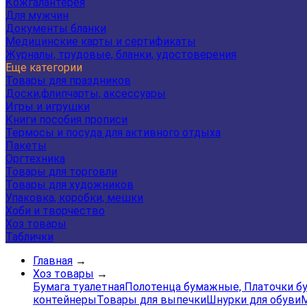
Кожгалантерея
Для мужчин
Документы бланки
Медицинские карты и сертификаты
Журналы, трудовые, бланки, удостоверения
Еще категории
Товары для праздников
Доски,флипчарты, аксессуары
Игры и игрушки
Книги пособия прописи
Термосы и посуда для активного отдыха
Пакеты
Оргтехника
Товары для торговли
Товары для художников
Упаковка, коробки, мешки
Хоби и творчество
Хоз товары
Таблички
Главная
→
Хоз товары
→
Бумага туалетная
Полотенца бумажные, Платочки 
контейнеры
Товары для выпечки
Шнурки для обуви