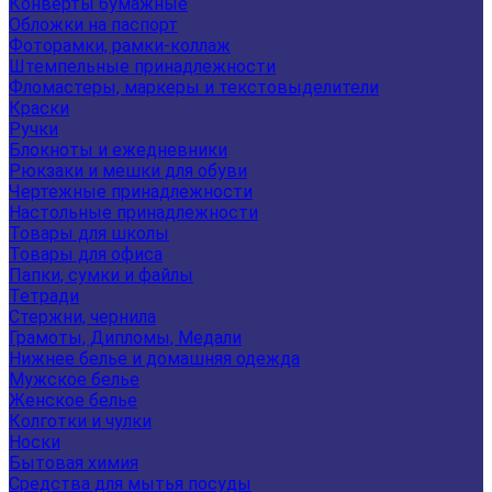
Конверты бумажные
Обложки на паспорт
Фоторамки, рамки-коллаж
Штемпельные принадлежности
Фломастеры, маркеры и текстовыделители
Краски
Ручки
Блокноты и ежедневники
Рюкзаки и мешки для обуви
Чертежные принадлежности
Настольные принадлежности
Товары для школы
Товары для офиса
Папки, сумки и файлы
Тетради
Стержни, чернила
Грамоты, Дипломы, Медали
Нижнее белье и домашняя одежда
Мужское белье
Женское белье
Колготки и чулки
Носки
Бытовая химия
Средства для мытья посуды