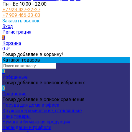
Пн - Вс 10:00 - 22:00
+7 928 427-22-27
+7 909 466-23-83
Заказать звонок
Вход
Регистрация
0
Корзина
0
₽
Товар добавлен в корзину!
Каталог товаров
0
Избранные
Товар добавлен в список избранных
0
Сравнение
Товар добавлен в список сравнения
Посуда для дома и офиса
Кружки керамические, стеклянные
Канцтовары
Бумага и бумажная продукция
Карандаши и грифели