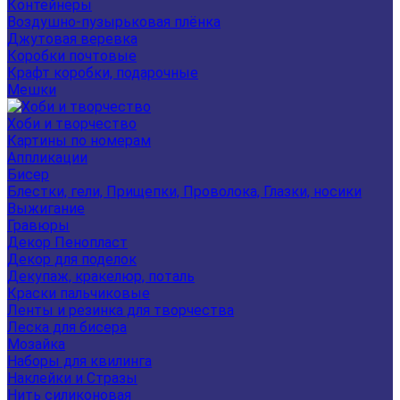
Контейнеры
Воздушно-пузырьковая плёнка
Джутовая веревка
Коробки почтовые
Крафт коробки, подарочные
Мешки
Хоби и творчество
Картины по номерам
Аппликации
Бисер
Блестки, гели, Прищепки, Проволока, Глазки, носики
Выжигание
Гравюры
Декор Пенопласт
Декор для поделок
Декупаж, кракелюр, поталь
Краски пальчиковые
Ленты и резинка для творчества
Леска для бисера
Мозайка
Наборы для квилинга
Наклейки и Стразы
Нить силиконовая