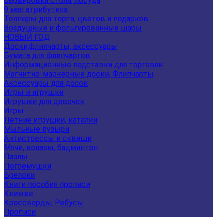
Сервировка стола, посуда
9 мая атрибутика
Топперы для торта, цветов и подарков
Воздушные и фольгированные шары
НОВЫЙ ГОД
Доски,флипчарты, аксессуары
Бумага для флипчартов
Информационные подставки для торговли
Магнитно-маркерные доски, Флипчарты
Аксессуары для досок
Игры и игрушки
Игрушки для девочек
Игры
Летние игрушки, каталки
Мыльные пузыри
Антистрессы и сквиши
Мячи, воланы, бадминтон
Пазлы
Погремушки
Брелоки
Книги пособия прописи
Книжки
Кроссворды, Ребусы.
Прописи