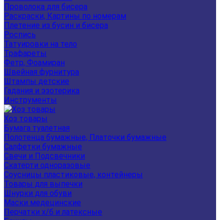
Проволока для бисера
Раскраски, Картины по номерам
Плетение из бусин и бисера
Роспись
Татуировки на тело
Трафареты
Фетр, Фоамиран
Швейная фурнитура
Штампы детские
Гадания и эзотерика
Инструменты
Хоз товары
Бумага туалетная
Полотенца бумажные, Платочки бумажные
Салфетки бумажные
Свечи и Подсвечники
Скатерти одноразовые
Соусницы пластиковые, контейнеры
Товары для выпечки
Шнурки для обуви
Маски медецинские
Перчатки х/б и латексные