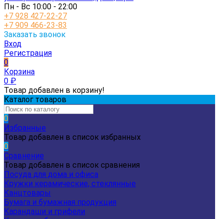
Пн - Вс 10:00 - 22:00
+7 928 427-22-27
+7 909 466-23-83
Заказать звонок
Вход
Регистрация
0
Корзина
0
₽
Товар добавлен в корзину!
Каталог товаров
0
Избранные
Товар добавлен в список избранных
0
Сравнение
Товар добавлен в список сравнения
Посуда для дома и офиса
Кружки керамические, стеклянные
Канцтовары
Бумага и бумажная продукция
Карандаши и грифели