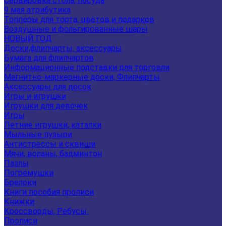
Сервировка стола, посуда
9 мая атрибутика
Топперы для торта, цветов и подарков
Воздушные и фольгированные шары
НОВЫЙ ГОД
Доски,флипчарты, аксессуары
Бумага для флипчартов
Информационные подставки для торговли
Магнитно-маркерные доски, Флипчарты
Аксессуары для досок
Игры и игрушки
Игрушки для девочек
Игры
Летние игрушки, каталки
Мыльные пузыри
Антистрессы и сквиши
Мячи, воланы, бадминтон
Пазлы
Погремушки
Брелоки
Книги пособия прописи
Книжки
Кроссворды, Ребусы.
Прописи