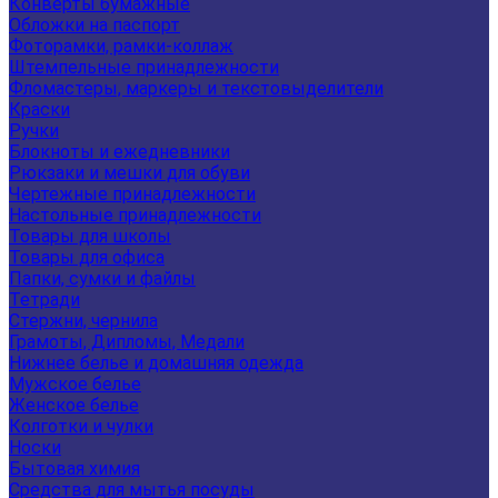
Конверты бумажные
Обложки на паспорт
Фоторамки, рамки-коллаж
Штемпельные принадлежности
Фломастеры, маркеры и текстовыделители
Краски
Ручки
Блокноты и ежедневники
Рюкзаки и мешки для обуви
Чертежные принадлежности
Настольные принадлежности
Товары для школы
Товары для офиса
Папки, сумки и файлы
Тетради
Стержни, чернила
Грамоты, Дипломы, Медали
Нижнее белье и домашняя одежда
Мужское белье
Женское белье
Колготки и чулки
Носки
Бытовая химия
Средства для мытья посуды