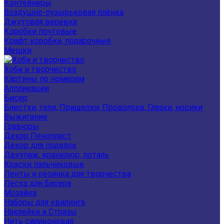
Контейнеры
Воздушно-пузырьковая плёнка
Джутовая веревка
Коробки почтовые
Крафт коробки, подарочные
Мешки
Хоби и творчество
Картины по номерам
Аппликации
Бисер
Блестки, гели, Прищепки, Проволока, Глазки, носики
Выжигание
Гравюры
Декор Пенопласт
Декор для поделок
Декупаж, кракелюр, поталь
Краски пальчиковые
Ленты и резинка для творчества
Леска для бисера
Мозайка
Наборы для квилинга
Наклейки и Стразы
Нить силиконовая