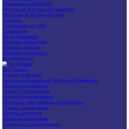
Проволока для бисера
Раскраски, Картины по номерам
Плетение из бусин и бисера
Роспись
Татуировки на тело
Трафареты
Фетр, Фоамиран
Швейная фурнитура
Штампы детские
Гадания и эзотерика
Инструменты
Хоз товары
Бумага туалетная
Полотенца бумажные, Платочки бумажные
Салфетки бумажные
Свечи и Подсвечники
Скатерти одноразовые
Соусницы пластиковые, контейнеры
Товары для выпечки
Шнурки для обуви
Маски медецинские
Перчатки х/б и латексные