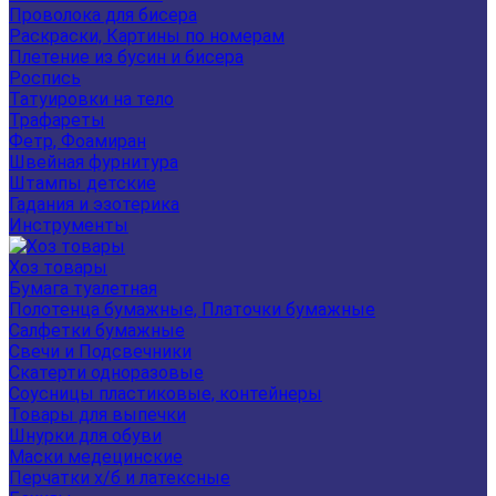
Проволока для бисера
Раскраски, Картины по номерам
Плетение из бусин и бисера
Роспись
Татуировки на тело
Трафареты
Фетр, Фоамиран
Швейная фурнитура
Штампы детские
Гадания и эзотерика
Инструменты
Хоз товары
Бумага туалетная
Полотенца бумажные, Платочки бумажные
Салфетки бумажные
Свечи и Подсвечники
Скатерти одноразовые
Соусницы пластиковые, контейнеры
Товары для выпечки
Шнурки для обуви
Маски медецинские
Перчатки х/б и латексные