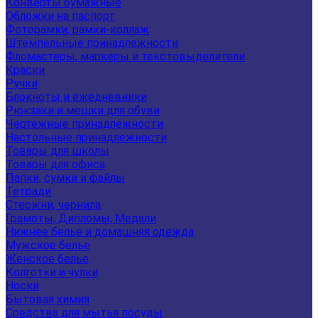
Конверты бумажные
Обложки на паспорт
Фоторамки, рамки-коллаж
Штемпельные принадлежности
Фломастеры, маркеры и текстовыделители
Краски
Ручки
Блокноты и ежедневники
Рюкзаки и мешки для обуви
Чертежные принадлежности
Настольные принадлежности
Товары для школы
Товары для офиса
Папки, сумки и файлы
Тетради
Стержни, чернила
Грамоты, Дипломы, Медали
Нижнее белье и домашняя одежда
Мужское белье
Женское белье
Колготки и чулки
Носки
Бытовая химия
Средства для мытья посуды