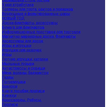
Сервировка стола, посуда
9 мая атрибутика
Топперы для торта, цветов и подарков
Воздушные и фольгированные шары
НОВЫЙ ГОД
Доски,флипчарты, аксессуары
Бумага для флипчартов
Информационные подставки для торговли
Магнитно-маркерные доски, Флипчарты
Аксессуары для досок
Игры и игрушки
Игрушки для девочек
Игры
Летние игрушки, каталки
Мыльные пузыри
Антистрессы и сквиши
Мячи, воланы, бадминтон
Пазлы
Погремушки
Брелоки
Книги пособия прописи
Книжки
Кроссворды, Ребусы.
Прописи