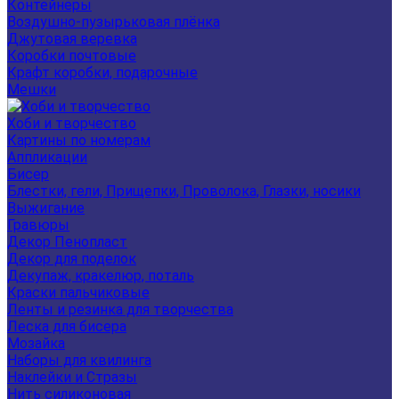
Контейнеры
Воздушно-пузырьковая плёнка
Джутовая веревка
Коробки почтовые
Крафт коробки, подарочные
Мешки
Хоби и творчество
Картины по номерам
Аппликации
Бисер
Блестки, гели, Прищепки, Проволока, Глазки, носики
Выжигание
Гравюры
Декор Пенопласт
Декор для поделок
Декупаж, кракелюр, поталь
Краски пальчиковые
Ленты и резинка для творчества
Леска для бисера
Мозайка
Наборы для квилинга
Наклейки и Стразы
Нить силиконовая