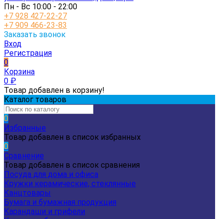
Пн - Вс 10:00 - 22:00
+7 928 427-22-27
+7 909 466-23-83
Заказать звонок
Вход
Регистрация
0
Корзина
0
₽
Товар добавлен в корзину!
Каталог товаров
0
Избранные
Товар добавлен в список избранных
0
Сравнение
Товар добавлен в список сравнения
Посуда для дома и офиса
Кружки керамические, стеклянные
Канцтовары
Бумага и бумажная продукция
Карандаши и грифели