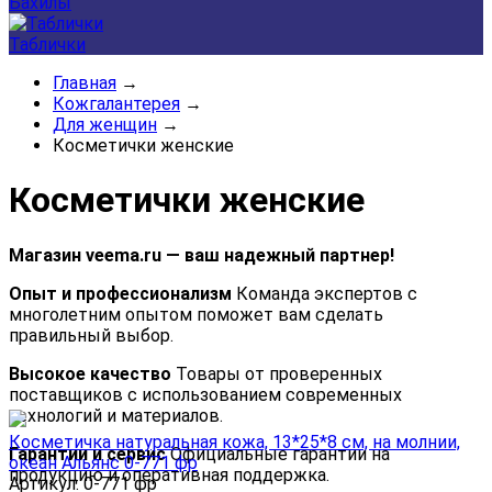
Бахилы
Таблички
Главная
→
Кожгалантерея
→
Для женщин
→
Косметички женские
Косметички женские
Магазин veema.ru — ваш надежный партнер!
Опыт и профессионализм
Команда экспертов с
многолетним опытом поможет вам сделать
правильный выбор.
Высокое качество
Товары от проверенных
поставщиков с использованием современных
технологий и материалов.
Косметичка натуральная кожа, 13*25*8 см, на молнии,
Гарантии и сервис
Официальные гарантии на
океан Альянс 0-771 фр
продукцию и оперативная поддержка.
Артикул: 0-771 фр