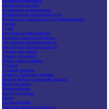
Конверты бумажные
Обложки на паспорт
Фоторамки, рамки-коллаж
Штемпельные принадлежности
Фломастеры, маркеры и текстовыделители
Краски
Ручки
Блокноты и ежедневники
Рюкзаки и мешки для обуви
Чертежные принадлежности
Настольные принадлежности
Товары для школы
Товары для офиса
Папки, сумки и файлы
Тетради
Стержни, чернила
Грамоты, Дипломы, Медали
Нижнее белье и домашняя одежда
Мужское белье
Женское белье
Колготки и чулки
Носки
Бытовая химия
Средства для мытья посуды