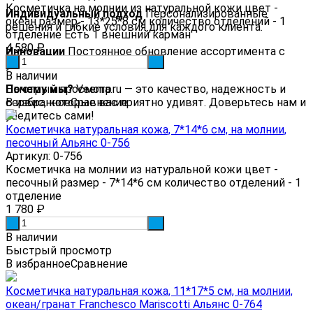
Косметичка на молнии из натуральной кожи цвет -
Индивидуальный подход
Персонализированные
океан размер - 13*25*8 см количество отделений - 1
решения и гибкие условия для каждого клиента.
отделение Есть 1 внешний карман
4 580
₽
Инновации
Постоянное обновление ассортимента с
-
+
учетом новых технологий.
В наличии
Почему мы?
Быстрый просмотр
Veema.ru — это качество, надежность и
сервис, которые вас приятно удивят. Доверьтесь нам и
В избранное
Сравнение
убедитесь сами!
Косметичка натуральная кожа, 7*14*6 см, на молнии,
песочный Альянс 0-756
Артикул: 0-756
Косметичка на молнии из натуральной кожи цвет -
песочный размер - 7*14*6 см количество отделений - 1
отделение
1 780
₽
-
+
В наличии
Быстрый просмотр
В избранное
Сравнение
Косметичка натуральная кожа, 11*17*5 см, на молнии,
океан/гранат Franchesco Mariscotti Альянс 0-764