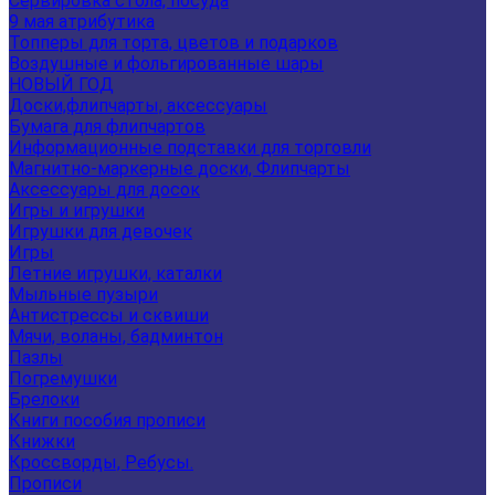
Сервировка стола, посуда
9 мая атрибутика
Топперы для торта, цветов и подарков
Воздушные и фольгированные шары
НОВЫЙ ГОД
Доски,флипчарты, аксессуары
Бумага для флипчартов
Информационные подставки для торговли
Магнитно-маркерные доски, Флипчарты
Аксессуары для досок
Игры и игрушки
Игрушки для девочек
Игры
Летние игрушки, каталки
Мыльные пузыри
Антистрессы и сквиши
Мячи, воланы, бадминтон
Пазлы
Погремушки
Брелоки
Книги пособия прописи
Книжки
Кроссворды, Ребусы.
Прописи