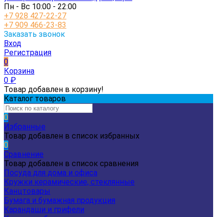
Пн - Вс 10:00 - 22:00
+7 928 427-22-27
+7 909 466-23-83
Заказать звонок
Вход
Регистрация
0
Корзина
0
₽
Товар добавлен в корзину!
Каталог товаров
0
Избранные
Товар добавлен в список избранных
0
Сравнение
Товар добавлен в список сравнения
Посуда для дома и офиса
Кружки керамические, стеклянные
Канцтовары
Бумага и бумажная продукция
Карандаши и грифели