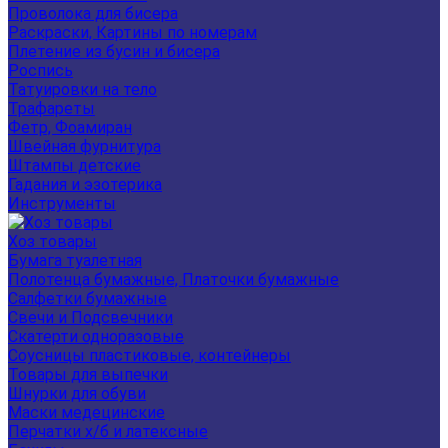
Проволока для бисера
Раскраски, Картины по номерам
Плетение из бусин и бисера
Роспись
Татуировки на тело
Трафареты
Фетр, Фоамиран
Швейная фурнитура
Штампы детские
Гадания и эзотерика
Инструменты
Хоз товары
Бумага туалетная
Полотенца бумажные, Платочки бумажные
Салфетки бумажные
Свечи и Подсвечники
Скатерти одноразовые
Соусницы пластиковые, контейнеры
Товары для выпечки
Шнурки для обуви
Маски медецинские
Перчатки х/б и латексные