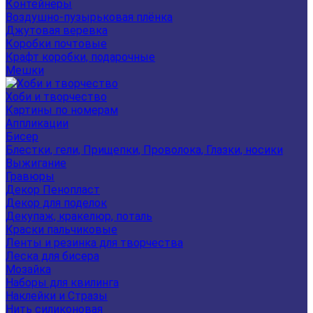
Контейнеры
Воздушно-пузырьковая плёнка
Джутовая веревка
Коробки почтовые
Крафт коробки, подарочные
Мешки
Хоби и творчество
Картины по номерам
Аппликации
Бисер
Блестки, гели, Прищепки, Проволока, Глазки, носики
Выжигание
Гравюры
Декор Пенопласт
Декор для поделок
Декупаж, кракелюр, поталь
Краски пальчиковые
Ленты и резинка для творчества
Леска для бисера
Мозайка
Наборы для квилинга
Наклейки и Стразы
Нить силиконовая