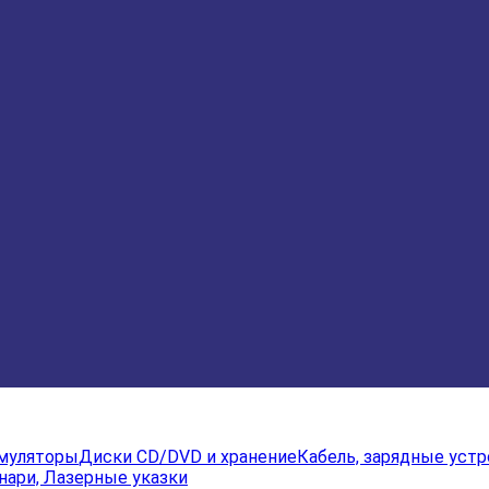
умуляторы
Диски CD/DVD и хранение
Кабель, зарядные уст
нари, Лазерные указки