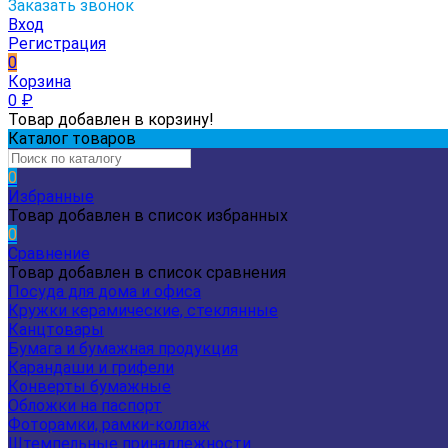
Заказать звонок
Вход
Регистрация
0
Корзина
0
₽
Товар добавлен в корзину!
Каталог товаров
0
Избранные
Товар добавлен в список избранных
0
Сравнение
Товар добавлен в список сравнения
Посуда для дома и офиса
Кружки керамические, стеклянные
Канцтовары
Бумага и бумажная продукция
Карандаши и грифели
Конверты бумажные
Обложки на паспорт
Фоторамки, рамки-коллаж
Штемпельные принадлежности