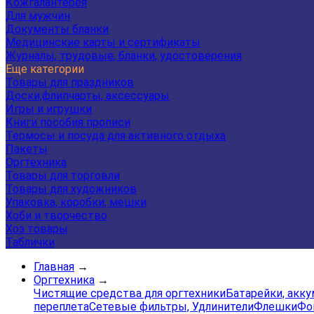
Кожгалантерея
Для мужчин
Документы бланки
Медицинские карты и сертификаты
Журналы, трудовые, бланки, удостоверения
Еще категории
Товары для праздников
Доски,флипчарты, аксессуары
Игры и игрушки
Книги пособия прописи
Термосы и посуда для активного отдыха
Пакеты
Оргтехника
Товары для торговли
Товары для художников
Упаковка, коробки, мешки
Хоби и творчество
Хоз товары
Таблички
Главная
→
Оргтехника
→
Чистящие средства для оргтехники
Батарейки, акк
переплета
Сетевые фильтры, Удлинители
Флешки
Фо